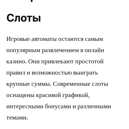
Слоты
Игровые автоматы остаются самым
популярным развлечением в онлайн
казино. Они привлекают простотой
правил и возможностью выиграть
крупные суммы. Современные слоты
оснащены красивой графикой,
интересными бонусами и различными
темами.