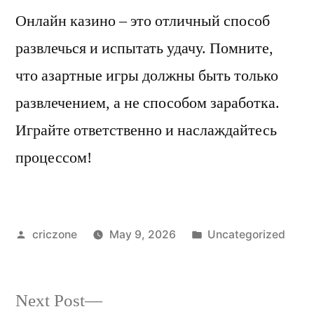
Онлайн казино – это отличный способ
развлечься и испытать удачу. Помните,
что азартные игры должны быть только
развлечением, а не способом заработка.
Играйте ответственно и наслаждайтесь
процессом!
criczone
May 9, 2026
Uncategorized
Next Post