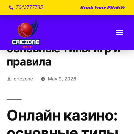
Book Your Pitch
7043777785
Онлайн казино:
основные типы игр и
правила
criczone
May 9, 2026
Онлайн казино:
основные типы