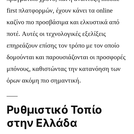
first πλατφορμών, έχουν κάνει τα online
καζίνο πιο προσβάσιμα και ελκυστικά από
ποτέ. Αυτές οι τεχνολογικές εξελίξεις
επηρεάζουν επίσης τον τρόπο με τον οποίο
δομούνται και παρουσιάζονται οι προσφορές
μπόνους, καθιστώντας την κατανόηση των
όρων ακόμη πιο σημαντική.
Ρυθμιστικό Τοπίο
στην Ελλάδα