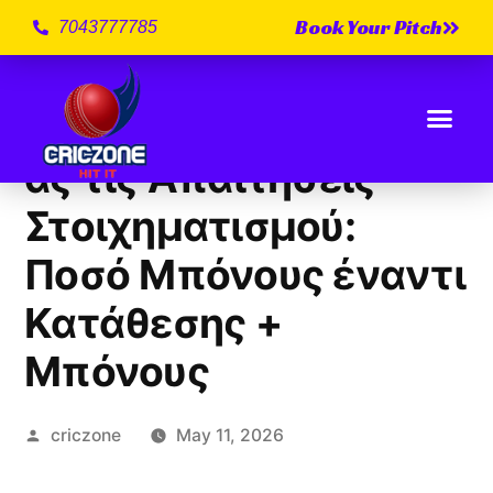
Book Your Pitch
7043777785
Αποκρυπτογραφώντ
ας τις Απαιτήσεις
Στοιχηματισμού:
Ποσό Μπόνους έναντι
Κατάθεσης +
Μπόνους
criczone
May 11, 2026