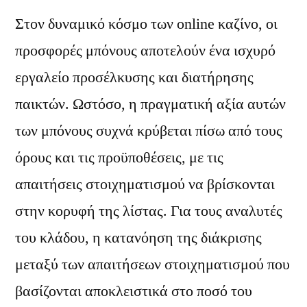
Στον δυναμικό κόσμο των online καζίνο, οι
προσφορές μπόνους αποτελούν ένα ισχυρό
εργαλείο προσέλκυσης και διατήρησης
παικτών. Ωστόσο, η πραγματική αξία αυτών
των μπόνους συχνά κρύβεται πίσω από τους
όρους και τις προϋποθέσεις, με τις
απαιτήσεις στοιχηματισμού να βρίσκονται
στην κορυφή της λίστας. Για τους αναλυτές
του κλάδου, η κατανόηση της διάκρισης
μεταξύ των απαιτήσεων στοιχηματισμού που
βασίζονται αποκλειστικά στο ποσό του