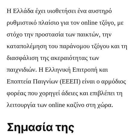
Η Ελλάδα έχει υιοθετήσει ένα αυστηρό
ρυθμιστικό πλαίσιο για τον online τζόγο, με
στόχο την προστασία των παικτών, την
καταπολέμηση του παράνομου τζόγου και τη
διασφάλιση της ακεραιότητας των
παιχνιδιών. Η Ελληνική Επιτροπή και
Εποπτεία Παιγνίων (ΕΕΕΠ) είναι ο αρμόδιος
φορέας που χορηγεί άδειες και επιβλέπει τη
λειτουργία των online καζίνο στη χώρα.
Σημασία της