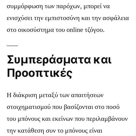
συμμόρφωση των παρόχων, μπορεί να
ενισχύσει την εμπιστοσύνη και την ασφάλεια
στο οικοσύστημα του online τζόγου.
Συμπεράσματα και
Προοπτικές
Η διάκριση μεταξύ των απαιτήσεων
στοιχηματισμού που βασίζονται στο ποσό
του μπόνους και εκείνων που περιλαμβάνουν
την κατάθεση συν το μπόνους είναι