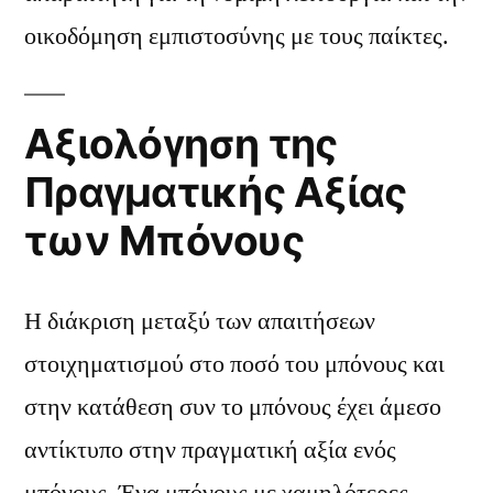
οικοδόμηση εμπιστοσύνης με τους παίκτες.
Αξιολόγηση της
Πραγματικής Αξίας
των Μπόνους
Η διάκριση μεταξύ των απαιτήσεων
στοιχηματισμού στο ποσό του μπόνους και
στην κατάθεση συν το μπόνους έχει άμεσο
αντίκτυπο στην πραγματική αξία ενός
μπόνους. Ένα μπόνους με χαμηλότερες