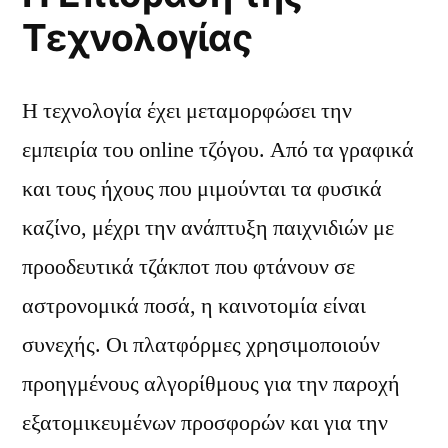
Τεχνολογίας
Η τεχνολογία έχει μεταμορφώσει την
εμπειρία του online τζόγου. Από τα γραφικά
και τους ήχους που μιμούνται τα φυσικά
καζίνο, μέχρι την ανάπτυξη παιχνιδιών με
προοδευτικά τζάκποτ που φτάνουν σε
αστρονομικά ποσά, η καινοτομία είναι
συνεχής. Οι πλατφόρμες χρησιμοποιούν
προηγμένους αλγορίθμους για την παροχή
εξατομικευμένων προσφορών και για την