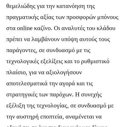
θεμελιώδης για την κατανόηση της
πραγματικής αξίας των προσφορών μπόνους
στα online καζίνο. Οι αναλυτές του κλάδου
πρέπει να λαμβάνουν υπόψη αυτούς τους
παράγοντες, σε συνδυασμό με τις
τεχνολογικές εξελίξεις και το ρυθμιστικό
πλαίσιο, για να αξιολογήσουν
αποτελεσματικά την αγορά και τις
στρατηγικές των παρόχων. Η συνεχής
εξέλιξη της τεχνολογίας, σε συνδυασμό με
την αυστηρή εποπτεία, αναμένεται να