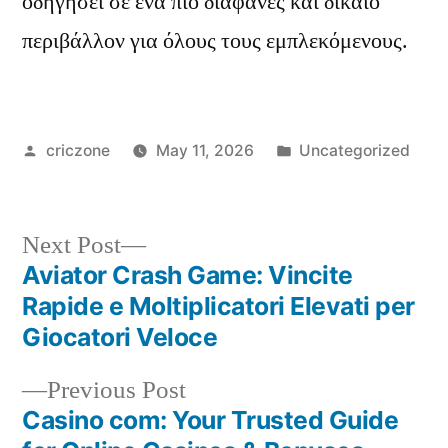
οδηγήσει σε ένα πιο διαφανές και δίκαιο
περιβάλλον για όλους τους εμπλεκόμενους.
criczone
May 11, 2026
Uncategorized
Next Post
Aviator Crash Game: Vincite
Rapide e Moltiplicatori Elevati per
Giocatori Veloce
Previous Post
Casino com: Your Trusted Guide