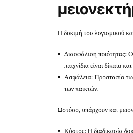
μειονεκτ
Η δοκιμή του λογισμικού κα
Διασφάλιση ποιότητας: Οι
παιχνίδια είναι δίκαια και
Ασφάλεια: Προστασία τω
των παικτών.
Ωστόσο, υπάρχουν και μειο
Κόστος: Η διαδικασία δοκ