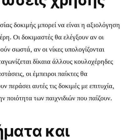
σίας δοκιμής μπορεί να είναι η αξιολόγηση
έρη. Οι δοκιμαστές θα ελέγξουν αν οι
ύν σωστά, αν οι νίκες υπολογίζονται
νταγωνίζεται δίκαια άλλους κουλοχέρηδες
στάσεις, οι έμπειροι παίκτες θα
ν περάσει αυτές τις δοκιμές με επιτυχία,
την ποιότητα των παιχνιδιών που παίζουν.
ματα και