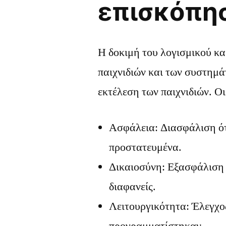
επισκόπη
Η δοκιμή του λογισμικού κα
παιχνιδιών και των συστημά
εκτέλεση των παιχνιδιών. Ο
Ασφάλεια: Διασφάλιση ότι
προστατευμένα.
Δικαιοσύνη: Εξασφάλιση ότ
διαφανείς.
Λειτουργικότητα: Έλεγχος