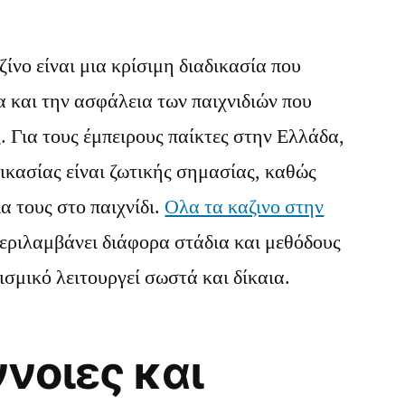
ίνο είναι μια κρίσιμη διαδικασία που
α και την ασφάλεια των παιχνιδιών που
. Για τους έμπειρους παίκτες στην Ελλάδα,
ικασίας είναι ζωτικής σημασίας, καθώς
α τους στο παιχνίδι.
Ολα τα καζινο στην
εριλαμβάνει διάφορα στάδια και μεθόδους
ισμικό λειτουργεί σωστά και δίκαια.
νοιες και