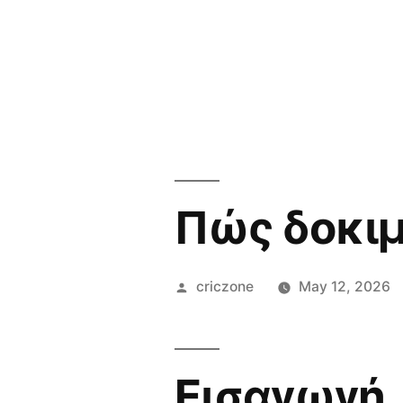
Πώς δοκιμ
criczone
May 12, 2026
Εισαγωγή