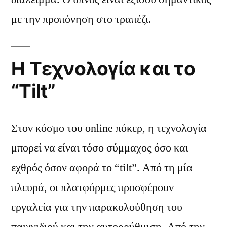
με την προπόνηση στο τραπέζι.
Η Τεχνολογία και το
“Tilt”
Στον κόσμο του online πόκερ, η τεχνολογία
μπορεί να είναι τόσο σύμμαχος όσο και
εχθρός όσον αφορά το “tilt”. Από τη μία
πλευρά, οι πλατφόρμες προσφέρουν
εργαλεία για την παρακολούθηση του
παιχνιδιού και την αυτορρύθμιση. Από την