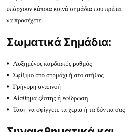
υπάρχουν κάποια κοινά σημάδια που πρέπει
να προσέχετε.
Σωματικά Σημάδια:
Αυξημένος καρδιακός ρυθμός
Σφίξιμο στο στομάχι ή στο στήθος
Γρήγορη αναπνοή
Αίσθημα ζέστης ή εφίδρωση
Τάση να σφίγγετε τα χέρια ή τα δόντια σας
Συναισθηματικά και