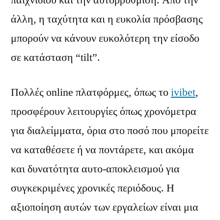
άλλη, η ταχύτητα και η ευκολία πρόσβασης
μπορούν να κάνουν ευκολότερη την είσοδο
σε κατάσταση “tilt”.
Πολλές online πλατφόρμες, όπως το
ivibet
,
προσφέρουν λειτουργίες όπως χρονόμετρα
για διαλείμματα, όρια στο ποσό που μπορείτε
να καταθέσετε ή να ποντάρετε, και ακόμα
και δυνατότητα αυτο-αποκλεισμού για
συγκεκριμένες χρονικές περιόδους. Η
αξιοποίηση αυτών των εργαλείων είναι μια