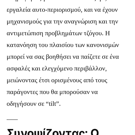
εργαλεία αυτο-περιορισμού, και να έχουν
μηχανισμούς για την αναγνώριση και την
αντιμετώπιση προβλημάτων τζόγου. Η
κατανόηση του πλαισίου των κανονισμών
μπορεί να σας βοηθήσει να παίζετε σε ένα
ασφαλές και ελεγχόμενο περιβάλλον,
μειώνοντας έτσι ορισμένους από τους
παράγοντες που θα μπορούσαν να
οδηγήσουν σε “tilt”.
Συνοψίζοντας: Ο