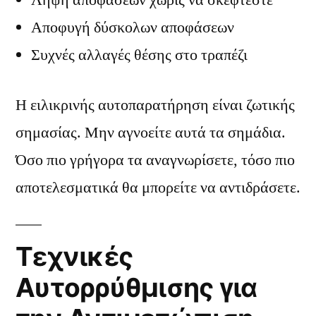
Αποφυγή δύσκολων αποφάσεων
Συχνές αλλαγές θέσης στο τραπέζι
Η ειλικρινής αυτοπαρατήρηση είναι ζωτικής
σημασίας. Μην αγνοείτε αυτά τα σημάδια.
Όσο πιο γρήγορα τα αναγνωρίσετε, τόσο πιο
αποτελεσματικά θα μπορείτε να αντιδράσετε.
Τεχνικές
Αυτορρύθμισης για