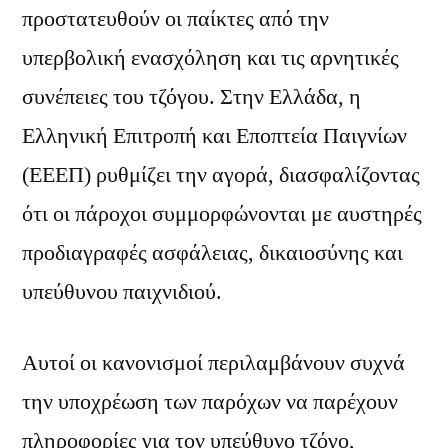
προστατευθούν οι παίκτες από την
υπερβολική ενασχόληση και τις αρνητικές
συνέπειες του τζόγου. Στην Ελλάδα, η
Ελληνική Επιτροπή και Εποπτεία Παιγνίων
(ΕΕΕΠ) ρυθμίζει την αγορά, διασφαλίζοντας
ότι οι πάροχοι συμμορφώνονται με αυστηρές
προδιαγραφές ασφάλειας, δικαιοσύνης και
υπεύθυνου παιχνιδιού.
Αυτοί οι κανονισμοί περιλαμβάνουν συχνά
την υποχρέωση των παρόχων να παρέχουν
πληροφορίες για τον υπεύθυνο τζόγο,