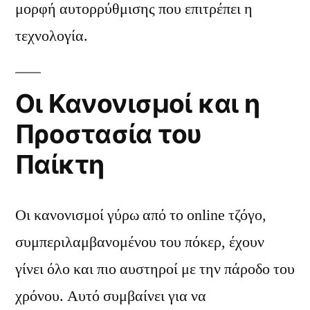
μορφή αυτορρύθμισης που επιτρέπει η
τεχνολογία.
Οι Κανονισμοί και η
Προστασία του
Παίκτη
Οι κανονισμοί γύρω από το online τζόγο,
συμπεριλαμβανομένου του πόκερ, έχουν
γίνει όλο και πιο αυστηροί με την πάροδο του
χρόνου. Αυτό συμβαίνει για να