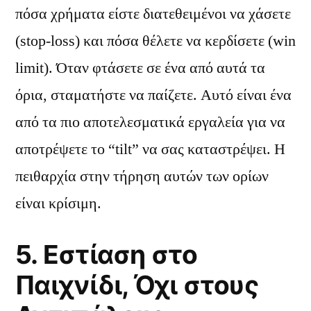
πόσα χρήματα είστε διατεθειμένοι να χάσετε
(stop-loss) και πόσα θέλετε να κερδίσετε (win
limit). Όταν φτάσετε σε ένα από αυτά τα
όρια, σταματήστε να παίζετε. Αυτό είναι ένα
από τα πιο αποτελεσματικά εργαλεία για να
αποτρέψετε το “tilt” να σας καταστρέψει. Η
πειθαρχία στην τήρηση αυτών των ορίων
είναι κρίσιμη.
5. Εστίαση στο
Παιχνίδι, Όχι στους