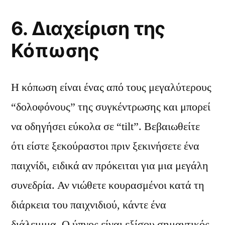
6. Διαχείριση της
Κόπωσης
Η κόπωση είναι ένας από τους μεγαλύτερους
“δολοφόνους” της συγκέντρωσης και μπορεί
να οδηγήσει εύκολα σε “tilt”. Βεβαιωθείτε
ότι είστε ξεκούραστοι πριν ξεκινήσετε ένα
παιχνίδι, ειδικά αν πρόκειται για μια μεγάλη
συνεδρία. Αν νιώθετε κουρασμένοι κατά τη
διάρκεια του παιχνιδιού, κάντε ένα
διάλειμμα. Ο ύπνος είναι εξίσου σημαντικός