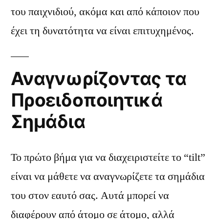
του παιχνιδιού, ακόμα και από κάποιον που
έχει τη δυνατότητα να είναι επιτυχημένος.
Αναγνωρίζοντας τα
Προειδοποιητικά
Σημάδια
Το πρώτο βήμα για να διαχειριστείτε το “tilt”
είναι να μάθετε να αναγνωρίζετε τα σημάδια
του στον εαυτό σας. Αυτά μπορεί να
διαφέρουν από άτομο σε άτομο, αλλά