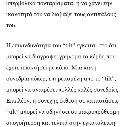
υπερβολικά πονταρίσματα, ή να χάνει την
ικανότητά του να διαβάζει τους αντιπάλους
του.
Η επικινδυνότητα του “tilt” έγκειται στο ότι
μπορεί να διαγράψει γρήγορα τα κέρδη που
έχετε αποκτήσει με κόπο. Μια κακή
συνεδρία πόκερ, επηρεασμένη από το “tilt”,
μπορεί να αναιρέσει πολλές καλές συνεδρίες.
Επιπλέον, η συνεχής έκθεση σε καταστάσεις
“tilt” μπορεί να οδηγήσει σε μακροπρόθεσμη
απογοήτευση και τελικά στην εγκατάλειψη