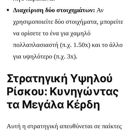
Διαχείριση δύο στοιχημάτων:
Αν
χρησιμοποιείτε δύο στοιχήματα, μπορείτε
να ορίσετε το ένα για χαμηλό
πολλαπλασιαστή (π.χ. 1.50x) και το άλλο
για υψηλότερο (π.χ. 3x).
Στρατηγική Υψηλού
Ρίσκου: Κυνηγώντας
τα Μεγάλα Κέρδη
Αυτή η στρατηγική απευθύνεται σε παίκτες