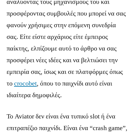
αναλύοντας τους μηχανισμούς του και
προσφέροντας συμβουλές που μπορεί να σας
φανούν χρήσιμες στην επόμενη συνεδρία
σας. Είτε είστε αρχάριος είτε έμπειρος
παίκτης, ελπίζουμε αυτό το άρθρο να σας
προσφέρει νέες ιδέες και να βελτιώσει την
εμπειρία σας, ίσως και σε πλατφόρμες όπως
το
crocobet
, όπου το παιχνίδι αυτό είναι
ιδιαίτερα δημοφιλές.
Το Aviator δεν είναι ένα τυπικό slot ή ένα
επιτραπέζιο παιχνίδι. Είναι ένα “crash game”,