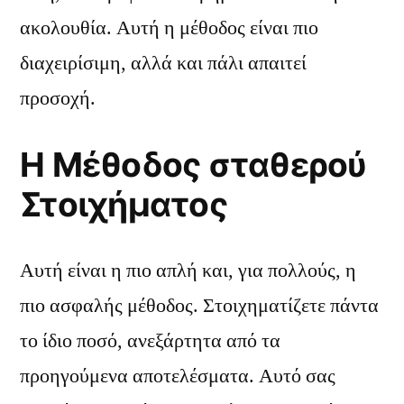
ακολουθία. Αυτή η μέθοδος είναι πιο
διαχειρίσιμη, αλλά και πάλι απαιτεί
προσοχή.
Η Μέθοδος σταθερού
Στοιχήματος
Αυτή είναι η πιο απλή και, για πολλούς, η
πιο ασφαλής μέθοδος. Στοιχηματίζετε πάντα
το ίδιο ποσό, ανεξάρτητα από τα
προηγούμενα αποτελέσματα. Αυτό σας