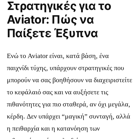
Στρατηγικές για το
Aviator: Πώς να
Παίξετε Έξυπνα
Ενώ το Aviator είναι, κατά βάση, ένα
παιχνίδι τύχης, υπάρχουν στρατηγικές που
μπορούν να σας βοηθήσουν να διαχειριστείτε
το κεφάλαιό σας και να αυξήσετε τις
πιθανότητες για πιο σταθερά, αν όχι μεγάλα,
κέρδη. Δεν υπάρχει “μαγική” συνταγή, αλλά
η πειθαρχία και η κατανόηση των