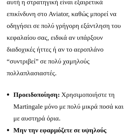
αυτή η στρατηγική είναι εξαιρετικά
επικίνδυνη στο Aviator, καθώς μπορεί να
οδηγήσει σε πολύ γρήγορη εξάντληση του
κεφαλαίου σας, ειδικά αν υπάρξουν
διαδοχικές ήττες ή αν το αεροπλάνο
“συντριβεί” σε πολύ χαμηλούς
πολλαπλασιαστές.
Προειδοποίηση:
Χρησιμοποιήστε τη
Martingale μόνο με πολύ μικρά ποσά και
με αυστηρά όρια.
Μην την εφαρμόζετε σε υψηλούς