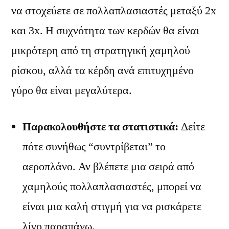
να στοχεύετε σε πολλαπλασιαστές μεταξύ 2x
και 3x. Η συχνότητα των κερδών θα είναι
μικρότερη από τη στρατηγική χαμηλού
ρίσκου, αλλά τα κέρδη ανά επιτυχημένο
γύρο θα είναι μεγαλύτερα.
Παρακολουθήστε τα στατιστικά:
Δείτε
πότε συνήθως “συντρίβεται” το
αεροπλάνο. Αν βλέπετε μια σειρά από
χαμηλούς πολλαπλασιαστές, μπορεί να
είναι μια καλή στιγμή για να ρισκάρετε
λίγο παραπάνω.