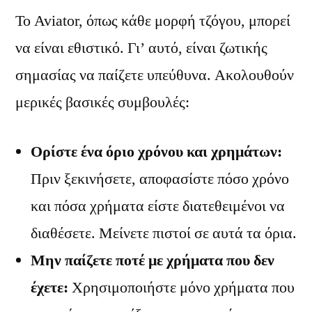
Το Aviator, όπως κάθε μορφή τζόγου, μπορεί
να είναι εθιστικό. Γι’ αυτό, είναι ζωτικής
σημασίας να παίζετε υπεύθυνα. Ακολουθούν
μερικές βασικές συμβουλές:
Ορίστε ένα όριο χρόνου και χρημάτων:
Πριν ξεκινήσετε, αποφασίστε πόσο χρόνο
και πόσα χρήματα είστε διατεθειμένοι να
διαθέσετε. Μείνετε πιστοί σε αυτά τα όρια.
Μην παίζετε ποτέ με χρήματα που δεν
έχετε:
Χρησιμοποιήστε μόνο χρήματα που