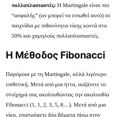
πολλαπλασιαστές:
Η Martingale είναι πιο
“ασφαλής” (αν μπορεί να ειπωθεί αυτό) σε
παιχνίδια με πιθανότητα νίκης κοντά στο
50% και χαμηλούς πολλαπλασιαστές.
Η Μέθοδος Fibonacci
Παρόμοια με τη Martingale, αλλά λιγότερο
επιθετική. Μετά από μια ήττα, αυξάνετε το
στοίχημά σας ακολουθώντας την ακολουθία
Fibonacci (1, 1, 2, 3, 5, 8…). Μετά από μια
νίκη, επιστρέφετε δύο βήματα πίσω στην