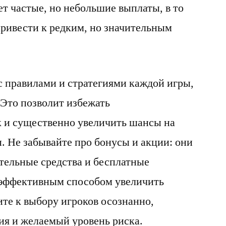
т частые, но небольшие выплаты, в то
привести к редким, но значительным
с правилами и стратегиями каждой игры,
 Это позволит избежать
 и существенно увеличить шансы на
. Не забывайте про бонусы и акции: они
тельные средства и бесплатные
 эффективным способом увеличить
те к выбору игроков осознанно,
ия и желаемый уровень риска.