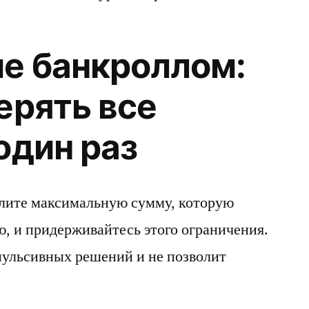
е банкроллом:
ерять все
один раз
елите максимальную сумму, которую
ю, и придерживайтесь этого ограничения.
пульсивных решений и не позволит