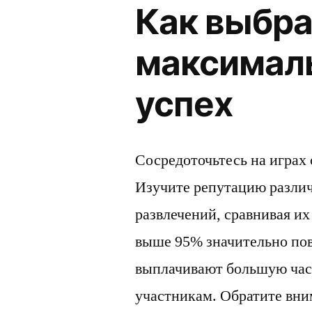
Как выбра
максималь
успех
Сосредоточьтесь на играх 
Изучите репутацию различ
развлечений, сравнивая и
выше 95% значительно пов
выплачивают большую час
участникам. Обратите вни