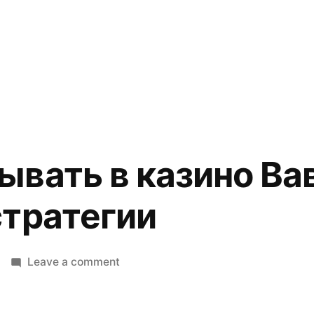
ывать в казино Ва
стратегии
on
Leave a comment
Как
выигрывать