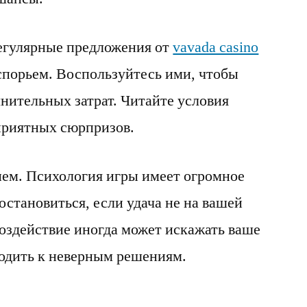
Регулярные предложения от
vavada casino
спорьем. Воспользуйтесь ими, чтобы
нительных затрат. Читайте условия
приятных сюрпризов.
ием. Психология игры имеет огромное
остановиться, если удача не на вашей
оздействие иногда может искажать ваше
одить к неверным решениям.