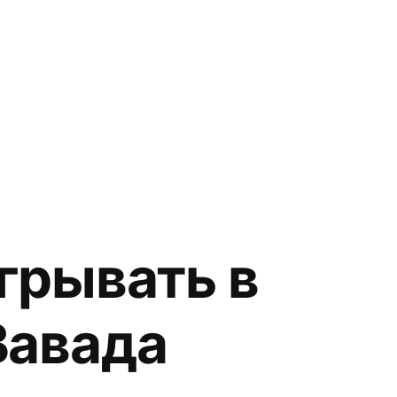
в
казино
Вавада
советы
и
стратегии
грывать в
Вавада