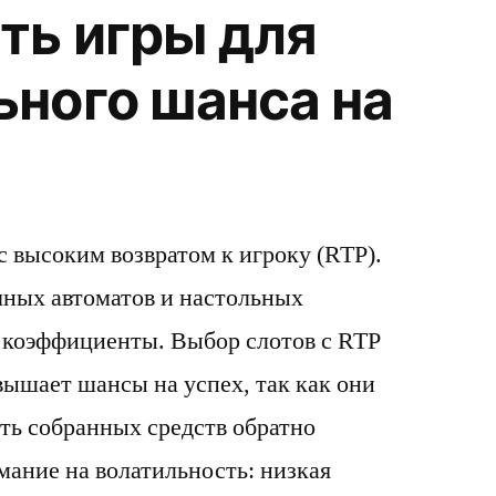
ть игры для
ного шанса на
с высоким возвратом к игроку (RTP).
ных автоматов и настольных
х коэффициенты. Выбор слотов с RTP
ышает шансы на успех, так как они
ть собранных средств обратно
мание на волатильность: низкая