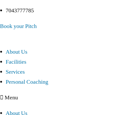
7043777785
Book your Pitch
About Us
Facilities
Services
Personal Coaching
Menu
About Us