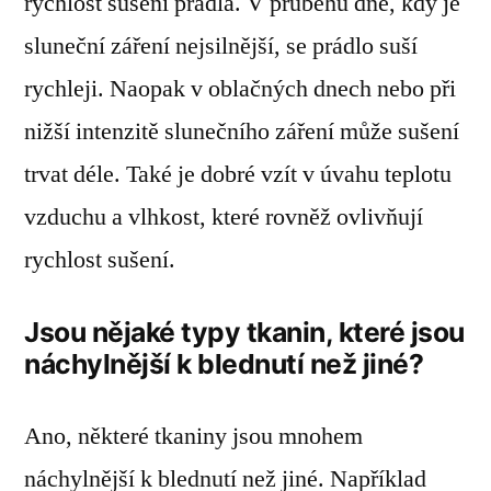
rychlost sušení prádla. V průběhu dne, kdy je
sluneční záření nejsilnější, se prádlo suší
rychleji. Naopak v oblačných dnech nebo při
nižší intenzitě slunečního záření může sušení
trvat déle. Také je dobré vzít v úvahu teplotu
vzduchu a vlhkost, které rovněž ovlivňují
rychlost sušení.
Jsou nějaké typy tkanin, které jsou
náchylnější k blednutí než jiné?
Ano, některé tkaniny jsou mnohem
náchylnější k blednutí než jiné. Například