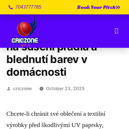
Book Your Pitch
7043777785
Vliv slunečního záření
na sušení prádla a
blednutí barev v
domácnosti
criczone
October 23, 2025
Chcete-li chránit své oblečení a textilní
výrobky před škodlivými UV paprsky,