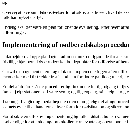
sig.
Overvej at lave simulationsøvelser for at sikre, at alle ved, hvad de s
folk har prøvet det før.
Endelig skal der være en plan for løbende evaluering. Efter hvert arr
udfordringer.
Implementering af nødberedskabsprocedu
Udarbejdelse af nøje planlagte nødprocedurer er afgørende for at sikre 
frivillige hjælpere. Disse roller skal holdepunkter for udførelse af ber
Crowd management er en nøglefaktor i implementeringen af en effektiv
mennesker med tilstrækkelig afstand kan forhindre panik og uheld, hvi
En del af de foreslåede procedurer bør inkludere hurtig adgang til først
førstehjælpsstationer skal være synlig og tilgængelig, så hjælp kan gi
Træning af vagter og medarbejdere er en uundgåelig del af nødprocedur
teamets evne til at håndtere enhver form for nødsituation og sikrer ko
For at sikre en effektiv implementering bør alle nødsituationer evalue
nødvendige for at holde nødprotokollerne relevante og operationelle i 