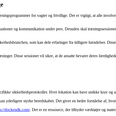
ge
sprogrammer for vagter og frivillige. Det er vigtigt, at alle involver
ioner og kommunikation under pres. Desuden skal træningssessioner ink
erhedsbranchen, som kan dele erfaringer fra tidligere hændelser. Disse
nger. Disse sessioner vil sikre, at de ansatte bevarer deres færdigheder 
ecifikke sikkerhedsprotokoller. Hver lokation kan have unikke krav og u
an yderligere styrke beredskabet. Det giver en bedre forståelse af, hvo
ps://dockendk.com/
. Det er en ressource, der tilbyder værktøjer og mater