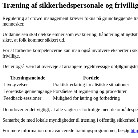
Træning af sikkerhedspersonale og frivilli
Regulering af crowd management kræver fokus på grundlæggende træning
mennesker.
Uddannelsen skal dække emner som evakuering, håndtering af nødsituat
sikre, at folk kommer sikkert ud.
For at forbedre kompetencerne kan man også involvere eksperter i sikk
frivillige.
Det er også værd at overveje at arrangere regelmæssige opfølgningstræni
Træningsmetode
Fordele
Live-øvelser
Praktisk erfaring i realistiske situationer
Teoretiske gennemgange
Forståelse af regulering og procedurer
Feedback-sessioner
Mulighed for læring og forbedring
Derudover er det vigtigt, at alle vagter er fortrolige med de områdesp
Samarbejde med lokale myndigheder til træning i offentlig sikkerhed k
For mere information om avancerede træningsprogrammer, besøg
htt