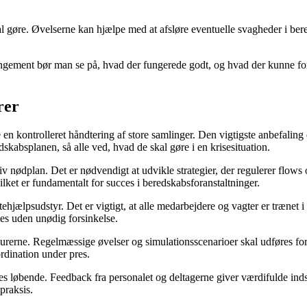
kal gøre. Øvelserne kan hjælpe med at afsløre eventuelle svagheder i ber
angement bør man se på, hvad der fungerede godt, og hvad der kunne forb
rer
en kontrolleret håndtering af store samlinger. Den vigtigste anbefaling 
edskabsplanen, så alle ved, hvad de skal gøre i en krisesituation.
 nødplan. Det er nødvendigt at udvikle strategier, der regulerer flows 
lket er fundamentalt for succes i beredskabsforanstaltninger.
ehjælpsudstyr. Det er vigtigt, at alle medarbejdere og vagter er trænet i
ves uden unødig forsinkelse.
erne. Regelmæssige øvelser og simulationsscenarioer skal udføres for at
ordination under pres.
res løbende. Feedback fra personalet og deltagerne giver værdifulde indsi
praksis.