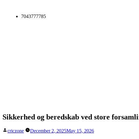
7043777785
Sikkerhed og beredskab ved store forsaml
criczone
December 2, 2025
May 15, 2026