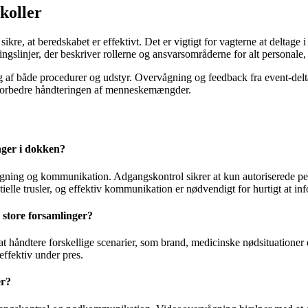
koller
kre, at beredskabet er effektivt. Det er vigtigt for vagterne at deltage
gslinjer, der beskriver rollerne og ansvarsområderne for alt personale, 
af både procedurer og udstyr. Overvågning og feedback fra event-deltager
g forbedre håndteringen af menneskemængder.
inger i dokken?
vågning og kommunikation. Adgangskontrol sikrer at kun autoriserede p
tielle trusler, og effektiv kommunikation er nødvendigt for hurtigt at i
 store forsamlinger?
 håndtere forskellige scenarier, som brand, medicinske nødsituationer o
effektiv under pres.
er?