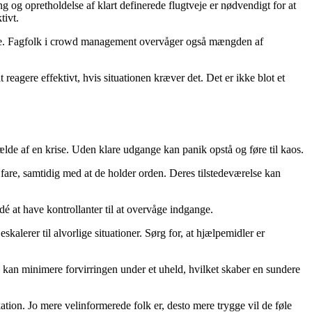
 og opretholdelse af klart definerede flugtveje er nødvendigt for at
tivt.
jerne. Fagfolk i crowd management overvåger også mængden af
reagere effektivt, hvis situationen kræver det. Det er ikke blot et
fælde af en krise. Uden klare udgange kan panik opstå og føre til kaos.
a fare, samtidig med at de holder orden. Deres tilstedeværelse kan
idé at have kontrollanter til at overvåge indgange.
alerer til alvorlige situationer. Sørg for, at hjælpemidler er
, kan minimere forvirringen under et uheld, hvilket skaber en sundere
ion. Jo mere velinformerede folk er, desto mere trygge vil de føle