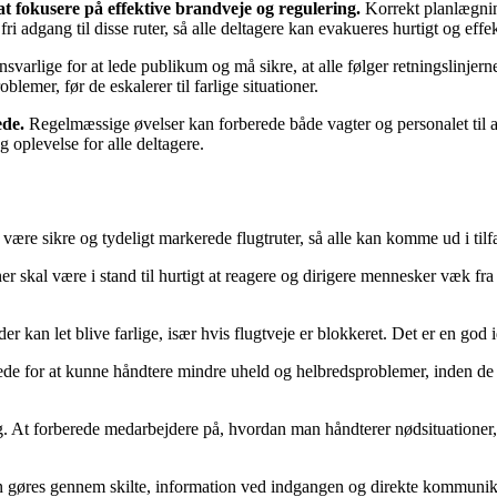
 at fokusere på effektive brandveje og regulering.
Korrekt planlægning
ri adgang til disse ruter, så alle deltagere kan evakueres hurtigt og effek
nsvarlige for at lede publikum og må sikre, at alle følger retningslin
lemer, før de eskalerer til farlige situationer.
ede.
Regelmæssige øvelser kan forberede både vagter og personalet til at 
 oplevelse for alle deltagere.
 være sikre og tydeligt markerede flugtruter, så alle kan komme ud i til
er skal være i stand til hurtigt at reagere og dirigere mennesker væk fr
r kan let blive farlige, især hvis flugtveje er blokkeret. Det er en god 
de for at kunne håndtere mindre uheld og helbredsproblemer, inden de esk
tig. At forberede medarbejdere på, hvordan man håndterer nødsituationer
n gøres gennem skilte, information ved indgangen og direkte kommunikat