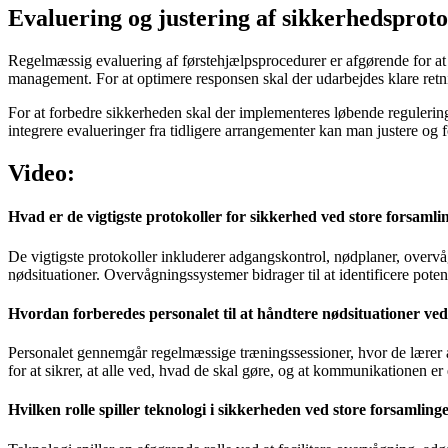
Evaluering og justering af sikkerhedsproto
Regelmæssig evaluering af førstehjælpsprocedurer er afgørende for at si
management. For at optimere responsen skal der udarbejdes klare retnin
For at forbedre sikkerheden skal der implementeres løbende regulering 
integrere evalueringer fra tidligere arrangementer kan man justere o
Video:
Hvad er de vigtigste protokoller for sikkerhed ved store forsaml
De vigtigste protokoller inkluderer adgangskontrol, nødplaner, over
nødsituationer. Overvågningssystemer bidrager til at identificere poten
Hvordan forberedes personalet til at håndtere nødsituationer ved
Personalet gennemgår regelmæssige træningssessioner, hvor de lærer at
for at sikrer, at alle ved, hvad de skal gøre, og at kommunikationen er 
Hvilken rolle spiller teknologi i sikkerheden ved store forsamling