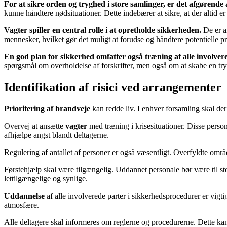
For at sikre orden og tryghed i store samlinger, er det afgørende
kunne håndtere nødsituationer. Dette indebærer at sikre, at der altid er f
Vagter spiller en central rolle i at opretholde sikkerheden.
De er a
mennesker, hvilket gør det muligt at forudse og håndtere potentielle prob
En god plan for sikkerhed omfatter også træning af alle involver
spørgsmål om overholdelse af forskrifter, men også om at skabe en tryg
Identifikation af risici ved arrangementer
Prioritering af brandveje
kan redde liv. I enhver forsamling skal der
Overvej at ansætte
vagter
med træning i krisesituationer. Disse person
afhjælpe angst blandt deltagerne.
Regulering af antallet af personer er også væsentligt. Overfyldte område
Førstehjælp skal være tilgængelig. Uddannet personale bør være til ste
lettilgængelige og synlige.
Uddannelse
af alle involverede parter i sikkerhedsprocedurer er vig
atmosfære.
Alle deltagere skal informeres om reglerne og procedurerne. Dette ka