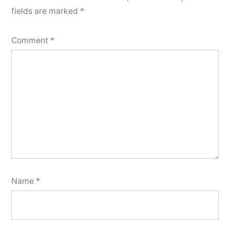
fields are marked
*
Comment
*
Name
*