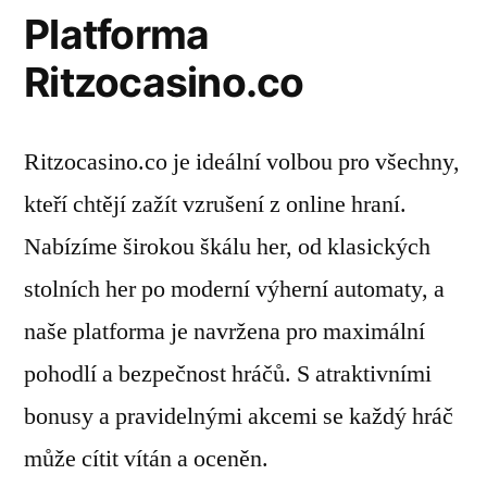
Platforma
Ritzocasino.co
Ritzocasino.co je ideální volbou pro všechny,
kteří chtějí zažít vzrušení z online hraní.
Nabízíme širokou škálu her, od klasických
stolních her po moderní výherní automaty, a
naše platforma je navržena pro maximální
pohodlí a bezpečnost hráčů. S atraktivními
bonusy a pravidelnými akcemi se každý hráč
může cítit vítán a oceněn.