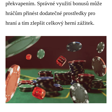
překvapením. Správné využití bonusů může
hráčům přinést dodatečné prostředky pro
hraní a tím zlepšit celkový herní zážitek.