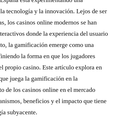
a tecnología y la innovación. Lejos de ser
as, los casinos online modernos se han
teractivos donde la experiencia del usuario
exto, la gamificación emerge como una
finiendo la forma en que los jugadores
el propio casino. Este artículo explora en
que juega la gamificación en la
to de los casinos online en el mercado
nismos, beneficios y el impacto que tiene
gía subyacente.