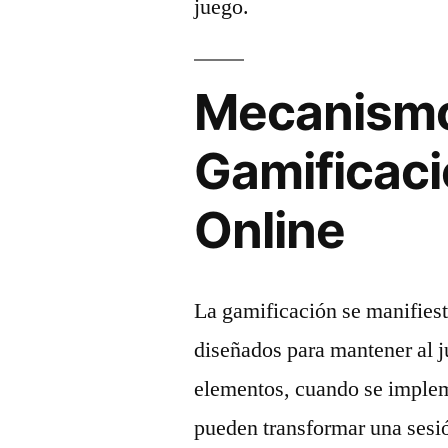
juego.
Mecanismo
Gamificaci
Online
La gamificación se manifies
diseñados para mantener al 
elementos, cuando se implem
pueden transformar una sesió