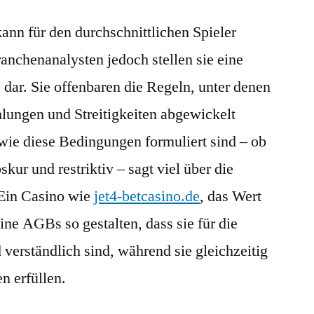
nn für den durchschnittlichen Spieler
anchenanalysten jedoch stellen sie eine
 dar. Sie offenbaren die Regeln, unter denen
lungen und Streitigkeiten abgewickelt
wie diese Bedingungen formuliert sind – ob
skur und restriktiv – sagt viel über die
 Ein Casino wie
jet4-betcasino.de
, das Wert
ine AGBs so gestalten, dass sie für die
 verständlich sind, während sie gleichzeitig
n erfüllen.