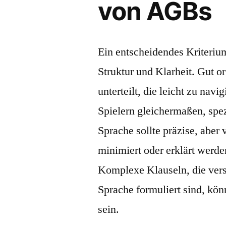
von AGBs
Ein entscheidendes Kriterium
Struktur und Klarheit. Gut o
unterteilt, die leicht zu navi
Spielern gleichermaßen, spez
Sprache sollte präzise, aber 
minimiert oder erklärt werd
Komplexe Klauseln, die vers
Sprache formuliert sind, kön
sein.