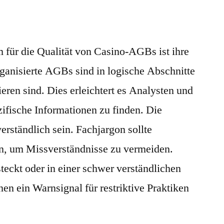
 für die Qualität von Casino-AGBs ist ihre
rganisierte AGBs sind in logische Abschnitte
gieren sind. Dies erleichtert es Analysten und
ifische Informationen zu finden. Die
verständlich sein. Fachjargon sollte
en, um Missverständnisse zu vermeiden.
teckt oder in einer schwer verständlichen
nen ein Warnsignal für restriktive Praktiken