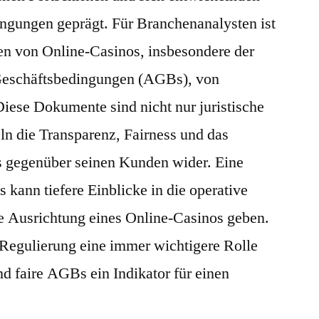
ngungen geprägt. Für Branchenanalysten ist
ten von Online-Casinos, insbesondere der
 Geschäftsbedingungen (AGBs), von
iese Dokumente sind nicht nur juristische
ln die Transparenz, Fairness und das
s gegenüber seinen Kunden wider. Eine
 kann tiefere Einblicke in die operative
che Ausrichtung eines Online-Casinos geben.
Regulierung eine immer wichtigere Rolle
und faire AGBs ein Indikator für einen