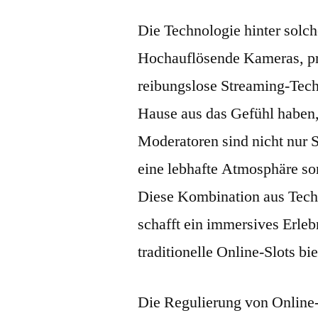
Die Technologie hinter solch
Hochauflösende Kameras, pr
reibungslose Streaming-Tech
Hause aus das Gefühl haben,
Moderatoren sind nicht nur Sp
eine lebhafte Atmosphäre sor
Diese Kombination aus Techn
schafft ein immersives Erleb
traditionelle Online-Slots bi
Die Regulierung von Online-