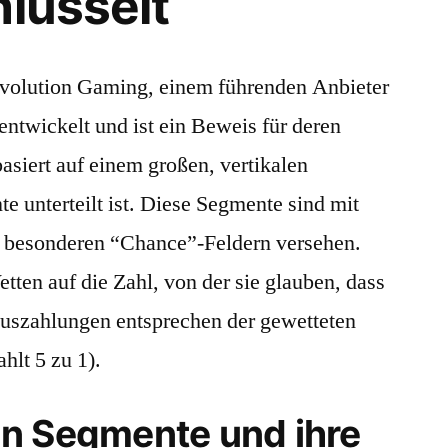
hlüsselt
olution Gaming, einem führenden Anbieter
ntwickelt und ist ein Beweis für deren
basiert auf einem großen, vertikalen
e unterteilt ist. Diese Segmente sind mit
ei besonderen “Chance”-Feldern versehen.
etten auf die Zahl, von der sie glauben, dass
uszahlungen entsprechen der gewetteten
hlt 5 zu 1).
n Segmente und ihre