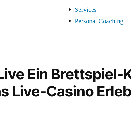
Services
Personal Coaching
ive Ein Brettspiel-K
das Live-Casino Erle
6