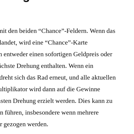
 mit den beiden “Chance”-Feldern. Wenn das
 landet, wird eine “Chance”-Karte
n entweder einen sofortigen Geldpreis oder
nächste Drehung enthalten. Wenn ein
dreht sich das Rad erneut, und alle aktuellen
ultiplikator wird dann auf die Gewinne
hsten Drehung erzielt werden. Dies kann zu
n führen, insbesondere wenn mehrere
er gezogen werden.