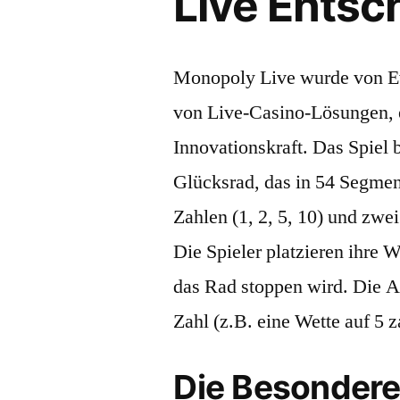
Live Entsc
Monopoly Live wurde von Ev
von Live-Casino-Lösungen, e
Innovationskraft. Das Spiel 
Glücksrad, das in 54 Segment
Zahlen (1, 2, 5, 10) und zw
Die Spieler platzieren ihre W
das Rad stoppen wird. Die A
Zahl (z.B. eine Wette auf 5 za
Die Besondere