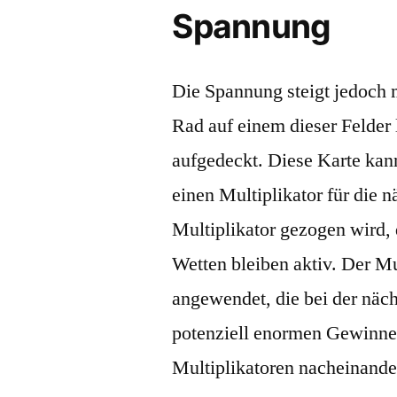
Spannung
Die Spannung steigt jedoch
Rad auf einem dieser Felder
aufgedeckt. Diese Karte kan
einen Multiplikator für die 
Multiplikator gezogen wird, 
Wetten bleiben aktiv. Der M
angewendet, die bei der näc
potenziell enormen Gewinne
Multiplikatoren nacheinand