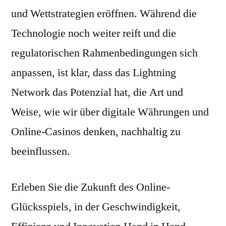
und Wettstrategien eröffnen. Während die
Technologie noch weiter reift und die
regulatorischen Rahmenbedingungen sich
anpassen, ist klar, dass das Lightning
Network das Potenzial hat, die Art und
Weise, wie wir über digitale Währungen und
Online-Casinos denken, nachhaltig zu
beeinflussen.
Erleben Sie die Zukunft des Online-
Glücksspiels, in der Geschwindigkeit,