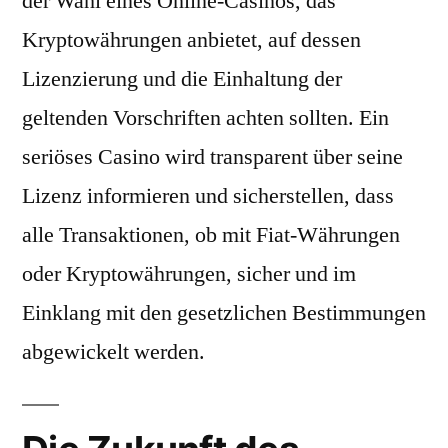
der Wahl eines Online-Casinos, das
Kryptowährungen anbietet, auf dessen
Lizenzierung und die Einhaltung der
geltenden Vorschriften achten sollten. Ein
seriöses Casino wird transparent über seine
Lizenz informieren und sicherstellen, dass
alle Transaktionen, ob mit Fiat-Währungen
oder Kryptowährungen, sicher und im
Einklang mit den gesetzlichen Bestimmungen
abgewickelt werden.