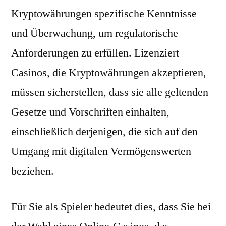
Kryptowährungen spezifische Kenntnisse
und Überwachung, um regulatorische
Anforderungen zu erfüllen. Lizenziert
Casinos, die Kryptowährungen akzeptieren,
müssen sicherstellen, dass sie alle geltenden
Gesetze und Vorschriften einhalten,
einschließlich derjenigen, die sich auf den
Umgang mit digitalen Vermögenswerten
beziehen.
Für Sie als Spieler bedeutet dies, dass Sie bei