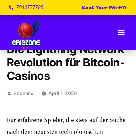
Book Your Pitch
7043777785
Blitzschnelle Gewinne
Die Lightning Network
Revolution für Bitcoin-
Casinos
criczone
April 1, 2026
Für erfahrene Spieler, die stets auf der Suche
nach dem neuesten technologischen