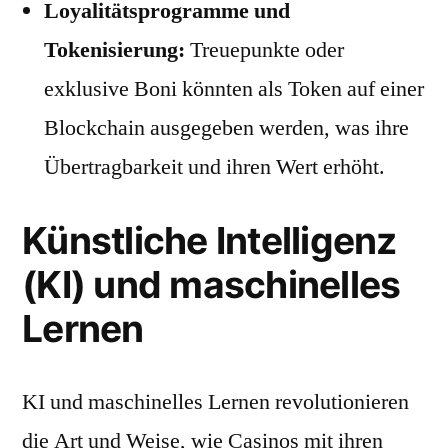
Loyalitätsprogramme und
Tokenisierung:
Treuepunkte oder
exklusive Boni könnten als Token auf einer
Blockchain ausgegeben werden, was ihre
Übertragbarkeit und ihren Wert erhöht.
Künstliche Intelligenz
(KI) und maschinelles
Lernen
KI und maschinelles Lernen revolutionieren
die Art und Weise, wie Casinos mit ihren