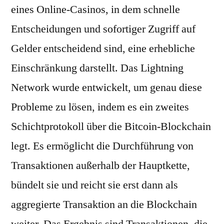
eines Online-Casinos, in dem schnelle
Entscheidungen und sofortiger Zugriff auf
Gelder entscheidend sind, eine erhebliche
Einschränkung darstellt. Das Lightning
Network wurde entwickelt, um genau diese
Probleme zu lösen, indem es ein zweites
Schichtprotokoll über die Bitcoin-Blockchain
legt. Es ermöglicht die Durchführung von
Transaktionen außerhalb der Hauptkette,
bündelt sie und reicht sie erst dann als
aggregierte Transaktion an die Blockchain
weiter. Das Ergebnis sind Transaktionen, die