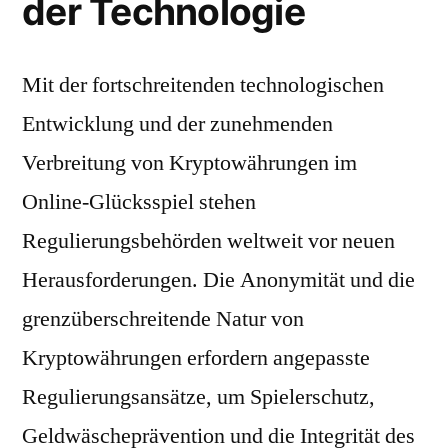
der Technologie
Mit der fortschreitenden technologischen
Entwicklung und der zunehmenden
Verbreitung von Kryptowährungen im
Online-Glücksspiel stehen
Regulierungsbehörden weltweit vor neuen
Herausforderungen. Die Anonymität und die
grenzüberschreitende Natur von
Kryptowährungen erfordern angepasste
Regulierungsansätze, um Spielerschutz,
Geldwäscheprävention und die Integrität des