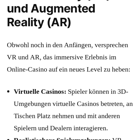
und Augmented
Reality (AR)
Obwohl noch in den Anfängen, versprechen
VR und AR, das immersive Erlebnis im
Online-Casino auf ein neues Level zu heben:
Virtuelle Casinos:
Spieler können in 3D-
Umgebungen virtuelle Casinos betreten, an
Tischen Platz nehmen und mit anderen
Spielern und Dealern interagieren.