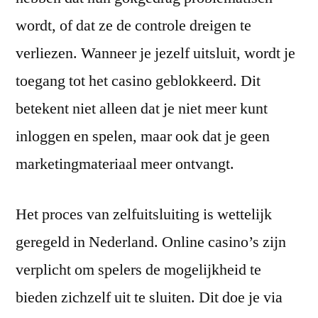
wordt, of dat ze de controle dreigen te
verliezen. Wanneer je jezelf uitsluit, wordt je
toegang tot het casino geblokkeerd. Dit
betekent niet alleen dat je niet meer kunt
inloggen en spelen, maar ook dat je geen
marketingmateriaal meer ontvangt.
Het proces van zelfuitsluiting is wettelijk
geregeld in Nederland. Online casino’s zijn
verplicht om spelers de mogelijkheid te
bieden zichzelf uit te sluiten. Dit doe je via