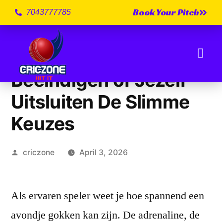
Book Your Pitch
7043777785
Je Spelersaccount
Beëindigen of Jezelf
Uitsluiten De Slimme
Keuzes
criczone
April 3, 2026
Als ervaren speler weet je hoe spannend een
avondje gokken kan zijn. De adrenaline, de