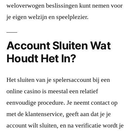
weloverwogen beslissingen kunt nemen voor
je eigen welzijn en speelplezier.
Account Sluiten Wat
Houdt Het In?
Het sluiten van je spelersaccount bij een
online casino is meestal een relatief
eenvoudige procedure. Je neemt contact op
met de klantenservice, geeft aan dat je je
account wilt sluiten, en na verificatie wordt je