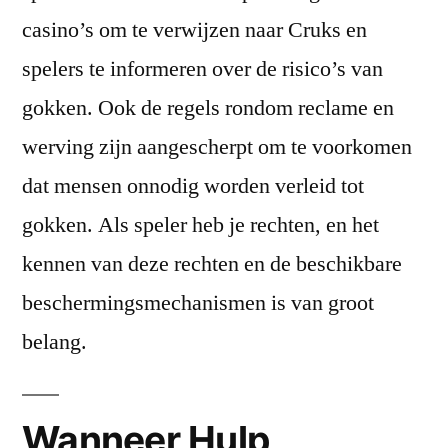
casino’s om te verwijzen naar Cruks en
spelers te informeren over de risico’s van
gokken. Ook de regels rondom reclame en
werving zijn aangescherpt om te voorkomen
dat mensen onnodig worden verleid tot
gokken. Als speler heb je rechten, en het
kennen van deze rechten en de beschikbare
beschermingsmechanismen is van groot
belang.
Wanneer Hulp