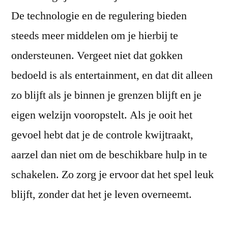
De technologie en de regulering bieden
steeds meer middelen om je hierbij te
ondersteunen. Vergeet niet dat gokken
bedoeld is als entertainment, en dat dit alleen
zo blijft als je binnen je grenzen blijft en je
eigen welzijn vooropstelt. Als je ooit het
gevoel hebt dat je de controle kwijtraakt,
aarzel dan niet om de beschikbare hulp in te
schakelen. Zo zorg je ervoor dat het spel leuk
blijft, zonder dat het je leven overneemt.