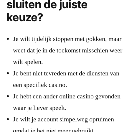
sluiten de juiste
keuze?
Je wilt tijdelijk stoppen met gokken, maar
weet dat je in de toekomst misschien weer
wilt spelen.
Je bent niet tevreden met de diensten van
een specifiek casino.
Je hebt een ander online casino gevonden
waar je liever speelt.
Je wilt je account simpelweg opruimen
omdat je het niet meer gebruikt.