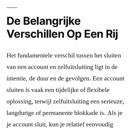
De Belangrijke
Verschillen Op Een Rij
Het fundamentele verschil tussen het sluiten
van een account en zelfuitsluiting ligt in de
intentie, de duur en de gevolgen. Een account
sluiten is vaak een tijdelijke of flexibele
oplossing, terwijl zelfuitsluiting een serieuze,
langdurige of permanente blokkade is. Als je
je account sluit, kun je relatief eenvoudig