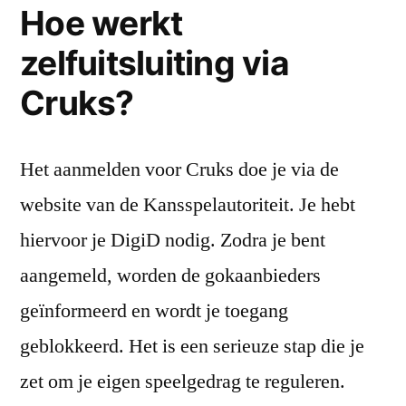
Hoe werkt
zelfuitsluiting via
Cruks?
Het aanmelden voor Cruks doe je via de
website van de Kansspelautoriteit. Je hebt
hiervoor je DigiD nodig. Zodra je bent
aangemeld, worden de gokaanbieders
geïnformeerd en wordt je toegang
geblokkeerd. Het is een serieuze stap die je
zet om je eigen speelgedrag te reguleren.