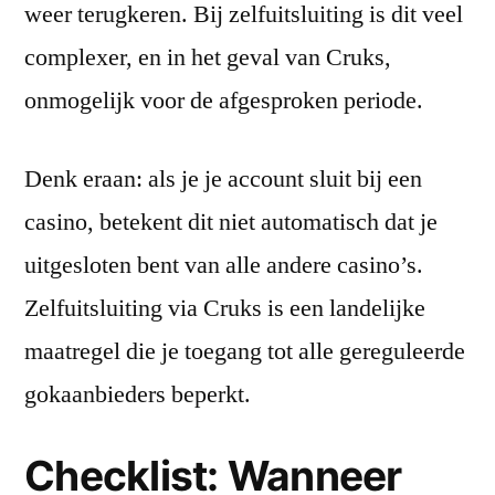
weer terugkeren. Bij zelfuitsluiting is dit veel
complexer, en in het geval van Cruks,
onmogelijk voor de afgesproken periode.
Denk eraan: als je je account sluit bij een
casino, betekent dit niet automatisch dat je
uitgesloten bent van alle andere casino’s.
Zelfuitsluiting via Cruks is een landelijke
maatregel die je toegang tot alle gereguleerde
gokaanbieders beperkt.
Checklist: Wanneer