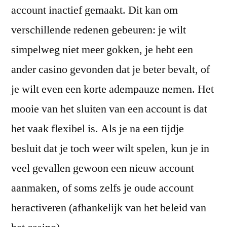
account inactief gemaakt. Dit kan om
verschillende redenen gebeuren: je wilt
simpelweg niet meer gokken, je hebt een
ander casino gevonden dat je beter bevalt, of
je wilt even een korte adempauze nemen. Het
mooie van het sluiten van een account is dat
het vaak flexibel is. Als je na een tijdje
besluit dat je toch weer wilt spelen, kun je in
veel gevallen gewoon een nieuw account
aanmaken, of soms zelfs je oude account
heractiveren (afhankelijk van het beleid van