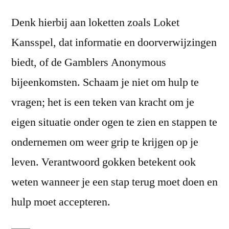
Denk hierbij aan loketten zoals Loket
Kansspel, dat informatie en doorverwijzingen
biedt, of de Gamblers Anonymous
bijeenkomsten. Schaam je niet om hulp te
vragen; het is een teken van kracht om je
eigen situatie onder ogen te zien en stappen te
ondernemen om weer grip te krijgen op je
leven. Verantwoord gokken betekent ook
weten wanneer je een stap terug moet doen en
hulp moet accepteren.