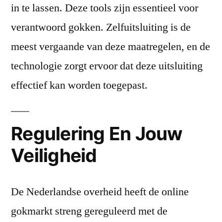
in te lassen. Deze tools zijn essentieel voor
verantwoord gokken. Zelfuitsluiting is de
meest vergaande van deze maatregelen, en de
technologie zorgt ervoor dat deze uitsluiting
effectief kan worden toegepast.
Regulering En Jouw
Veiligheid
De Nederlandse overheid heeft de online
gokmarkt streng gereguleerd met de