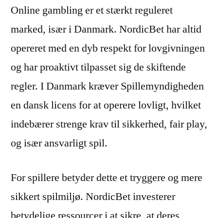
Online gambling er et stærkt reguleret
marked, især i Danmark. NordicBet har altid
opereret med en dyb respekt for lovgivningen
og har proaktivt tilpasset sig de skiftende
regler. I Danmark kræver Spillemyndigheden
en dansk licens for at operere lovligt, hvilket
indebærer strenge krav til sikkerhed, fair play,
og især ansvarligt spil.
For spillere betyder dette et tryggere og mere
sikkert spilmiljø. NordicBet investerer
betydelige ressourcer i at sikre, at deres