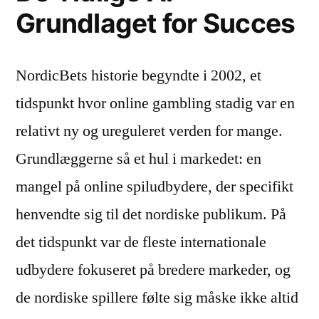
Grundlaget for Succes
NordicBets historie begyndte i 2002, et
tidspunkt hvor online gambling stadig var en
relativt ny og ureguleret verden for mange.
Grundlæggerne så et hul i markedet: en
mangel på online spiludbydere, der specifikt
henvendte sig til det nordiske publikum. På
det tidspunkt var de fleste internationale
udbydere fokuseret på bredere markeder, og
de nordiske spillere følte sig måske ikke altid