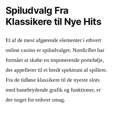
Spiludvalg Fra
Klassikere til Nye Hits
Et af de mest afgørende elementer i ethvert
online casino er spiludvalget. NordicBet har
formået at skabe en imponerende portefølje,
der appellerer til et bredt spektrum af spillere.
Fra de tidløse klassikere til de nyeste slots
med banebrydende grafik og funktioner, er
der noget for enhver smag.