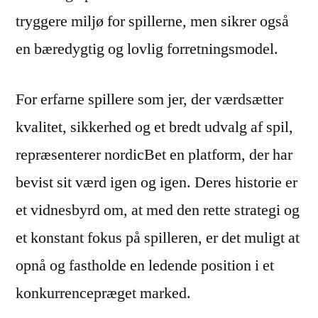
tryggere miljø for spillerne, men sikrer også
en bæredygtig og lovlig forretningsmodel.
For erfarne spillere som jer, der værdsætter
kvalitet, sikkerhed og et bredt udvalg af spil,
repræsenterer nordicBet en platform, der har
bevist sit værd igen og igen. Deres historie er
et vidnesbyrd om, at med den rette strategi og
et konstant fokus på spilleren, er det muligt at
opnå og fastholde en ledende position i et
konkurrencepræget marked.