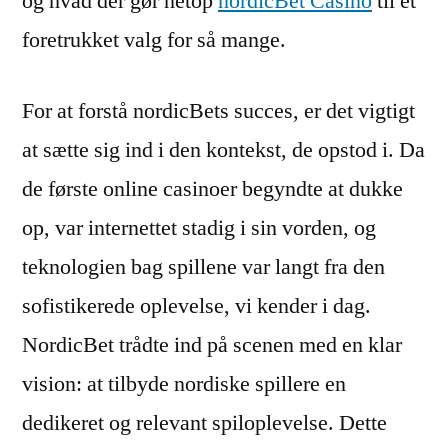
og hvad der gør netop
nordicBet Casino
til et
foretrukket valg for så mange.
For at forstå nordicBets succes, er det vigtigt
at sætte sig ind i den kontekst, de opstod i. Da
de første online casinoer begyndte at dukke
op, var internettet stadig i sin vorden, og
teknologien bag spillene var langt fra den
sofistikerede oplevelse, vi kender i dag.
NordicBet trådte ind på scenen med en klar
vision: at tilbyde nordiske spillere en
dedikeret og relevant spiloplevelse. Dette