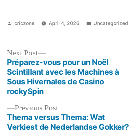
criczone
April 4, 2026
Uncategorized
Next Post
Préparez-vous pour un Noël
Scintillant avec les Machines à
Sous Hivernales de Casino
rockySpin
Previous Post
Thema versus Thema: Wat
Verkiest de Nederlandse Gokker?