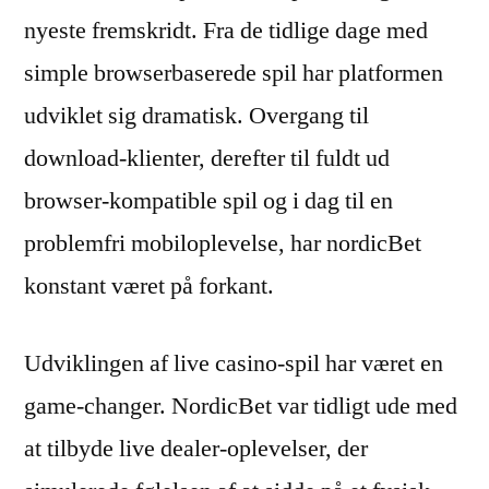
nyeste fremskridt. Fra de tidlige dage med
simple browserbaserede spil har platformen
udviklet sig dramatisk. Overgang til
download-klienter, derefter til fuldt ud
browser-kompatible spil og i dag til en
problemfri mobiloplevelse, har nordicBet
konstant været på forkant.
Udviklingen af live casino-spil har været en
game-changer. NordicBet var tidligt ude med
at tilbyde live dealer-oplevelser, der