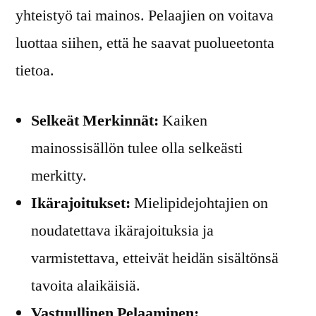
yhteistyö tai mainos. Pelaajien on voitava
luottaa siihen, että he saavat puolueetonta
tietoa.
Selkeät Merkinnät:
Kaiken
mainossisällön tulee olla selkeästi
merkitty.
Ikärajoitukset:
Mielipidejohtajien on
noudatettava ikärajoituksia ja
varmistettava, etteivät heidän sisältönsä
tavoita alaikäisiä.
Vastuullinen Pelaaminen: