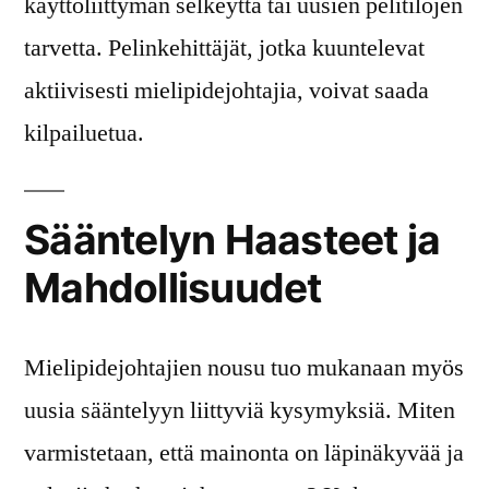
käyttöliittymän selkeyttä tai uusien pelitilojen
tarvetta. Pelinkehittäjät, jotka kuuntelevat
aktiivisesti mielipidejohtajia, voivat saada
kilpailuetua.
Sääntelyn Haasteet ja
Mahdollisuudet
Mielipidejohtajien nousu tuo mukanaan myös
uusia sääntelyyn liittyviä kysymyksiä. Miten
varmistetaan, että mainonta on läpinäkyvää ja