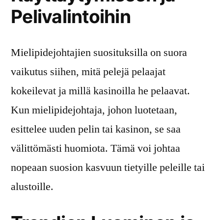
Pelivalintoihin
Mielipidejohtajien suosituksilla on suora
vaikutus siihen, mitä pelejä pelaajat
kokeilevat ja millä kasinoilla he pelaavat.
Kun mielipidejohtaja, johon luotetaan,
esittelee uuden pelin tai kasinon, se saa
välittömästi huomiota. Tämä voi johtaa
nopeaan suosion kasvuun tietyille peleille tai
alustoille.