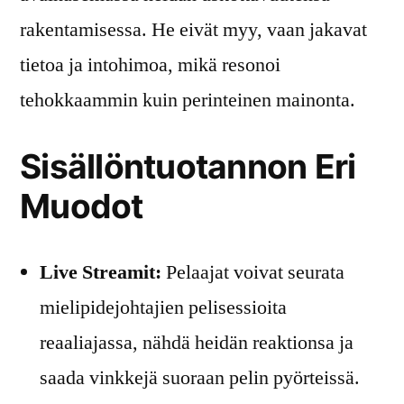
rakentamisessa. He eivät myy, vaan jakavat
tietoa ja intohimoa, mikä resonoi
tehokkaammin kuin perinteinen mainonta.
Sisällöntuotannon Eri
Muodot
Live Streamit:
Pelaajat voivat seurata
mielipidejohtajien pelisessioita
reaaliajassa, nähdä heidän reaktionsa ja
saada vinkkejä suoraan pelin pyörteissä.