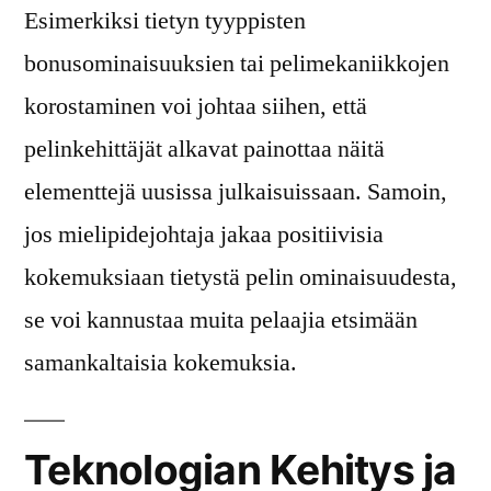
Esimerkiksi tietyn tyyppisten
bonusominaisuuksien tai pelimekaniikkojen
korostaminen voi johtaa siihen, että
pelinkehittäjät alkavat painottaa näitä
elementtejä uusissa julkaisuissaan. Samoin,
jos mielipidejohtaja jakaa positiivisia
kokemuksiaan tietystä pelin ominaisuudesta,
se voi kannustaa muita pelaajia etsimään
samankaltaisia kokemuksia.
Teknologian Kehitys ja