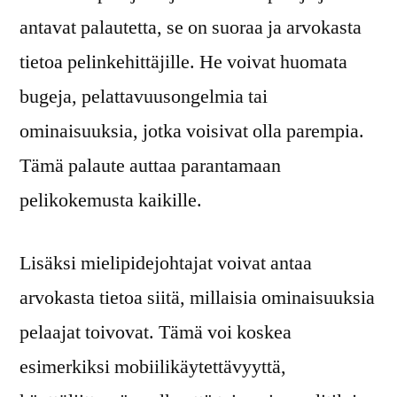
antavat palautetta, se on suoraa ja arvokasta
tietoa pelinkehittäjille. He voivat huomata
bugeja, pelattavuusongelmia tai
ominaisuuksia, jotka voisivat olla parempia.
Tämä palaute auttaa parantamaan
pelikokemusta kaikille.
Lisäksi mielipidejohtajat voivat antaa
arvokasta tietoa siitä, millaisia ominaisuuksia
pelaajat toivovat. Tämä voi koskea
esimerkiksi mobiilikäytettävyyttä,