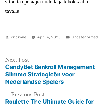
sitouttaa pelaajia uudella ja tehokkaalla
tavalla.
criczone
April 4, 2026
Uncategorized
Next Post
CandyBet Bankroll Management
Slimme Strategieën voor
Nederlandse Spelers
Previous Post
Roulette The Ultimate Guide for