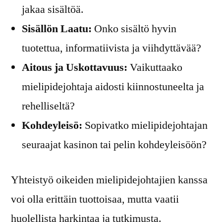
jakaa sisältöä.
Sisällön Laatu:
Onko sisältö hyvin
tuotettua, informatiivista ja viihdyttävää?
Aitous ja Uskottavuus:
Vaikuttaako
mielipidejohtaja aidosti kiinnostuneelta ja
rehelliseltä?
Kohdeyleisö:
Sopivatko mielipidejohtajan
seuraajat kasinon tai pelin kohdeyleisöön?
Yhteistyö oikeiden mielipidejohtajien kanssa
voi olla erittäin tuottoisaa, mutta vaatii
huolellista harkintaa ja tutkimusta.