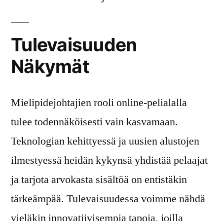
Tulevaisuuden
Näkymät
Mielipidejohtajien rooli online-pelialalla
tulee todennäköisesti vain kasvamaan.
Teknologian kehittyessä ja uusien alustojen
ilmestyessä heidän kykynsä yhdistää pelaajat
ja tarjota arvokasta sisältöä on entistäkin
tärkeämpää. Tulevaisuudessa voimme nähdä
vieläkin innovatiivisempia tapoja, joilla