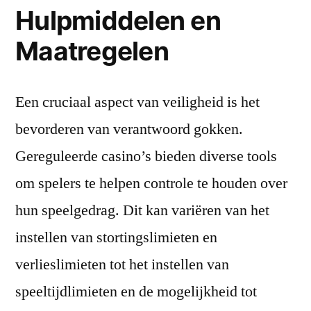
Hulpmiddelen en
Maatregelen
Een cruciaal aspect van veiligheid is het
bevorderen van verantwoord gokken.
Gereguleerde casino’s bieden diverse tools
om spelers te helpen controle te houden over
hun speelgedrag. Dit kan variëren van het
instellen van stortingslimieten en
verlieslimieten tot het instellen van
speeltijdlimieten en de mogelijkheid tot