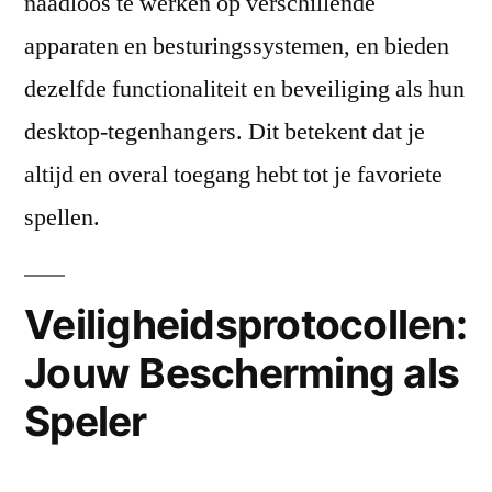
naadloos te werken op verschillende
apparaten en besturingssystemen, en bieden
dezelfde functionaliteit en beveiliging als hun
desktop-tegenhangers. Dit betekent dat je
altijd en overal toegang hebt tot je favoriete
spellen.
Veiligheidsprotocollen:
Jouw Bescherming als
Speler