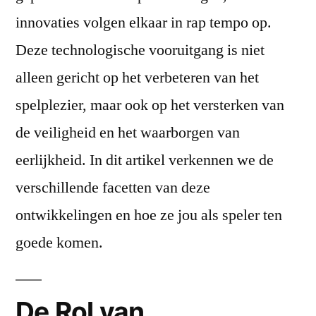
innovaties volgen elkaar in rap tempo op.
Deze technologische vooruitgang is niet
alleen gericht op het verbeteren van het
spelplezier, maar ook op het versterken van
de veiligheid en het waarborgen van
eerlijkheid. In dit artikel verkennen we de
verschillende facetten van deze
ontwikkelingen en hoe ze jou als speler ten
goede komen.
De Rol van