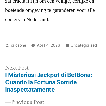
zal cruciaal zijn om een veilige, eerlijke en
boeiende omgeving te garanderen voor alle
spelers in Nederland.
criczone
April 4, 2026
Uncategorized
Next Post
I Misteriosi Jackpot di BetBona:
Quando la Fortuna Sorride
Inaspettatamente
Previous Post