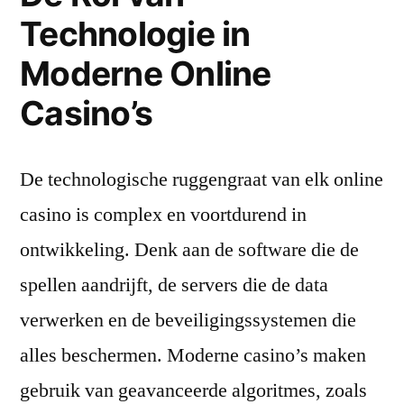
Technologie in
Moderne Online
Casino’s
De technologische ruggengraat van elk online
casino is complex en voortdurend in
ontwikkeling. Denk aan de software die de
spellen aandrijft, de servers die de data
verwerken en de beveiligingssystemen die
alles beschermen. Moderne casino’s maken
gebruik van geavanceerde algoritmes, zoals