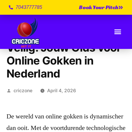
Book Your Pitch
7043777785
Speel Slim, Speel
Veilig: Jouw Gids voor
Online Gokken in
Nederland
criczone
April 4, 2026
De wereld van online gokken is dynamischer
dan ooit. Met de voortdurende technologische