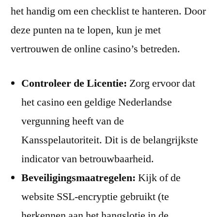
het handig om een checklist te hanteren. Door
deze punten na te lopen, kun je met
vertrouwen de online casino’s betreden.
Controleer de Licentie:
Zorg ervoor dat
het casino een geldige Nederlandse
vergunning heeft van de
Kansspelautoriteit. Dit is de belangrijkste
indicator van betrouwbaarheid.
Beveiligingsmaatregelen:
Kijk of de
website SSL-encryptie gebruikt (te
herkennen aan het hangslotje in de