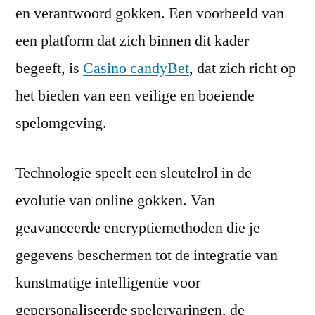
en verantwoord gokken. Een voorbeeld van
een platform dat zich binnen dit kader
begeeft, is
Casino candyBet
, dat zich richt op
het bieden van een veilige en boeiende
spelomgeving.
Technologie speelt een sleutelrol in de
evolutie van online gokken. Van
geavanceerde encryptiemethoden die je
gegevens beschermen tot de integratie van
kunstmatige intelligentie voor
gepersonaliseerde spelervaringen, de