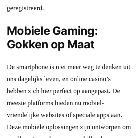
geregistreerd.
Mobiele Gaming:
Gokken op Maat
De smartphone is niet meer weg te denken uit
ons dagelijks leven, en online casino’s
hebben zich hier perfect op aangepast. De
meeste platforms bieden nu mobiel-
vriendelijke websites of speciale apps aan.
Deze mobiele oplossingen zijn ontworpen om