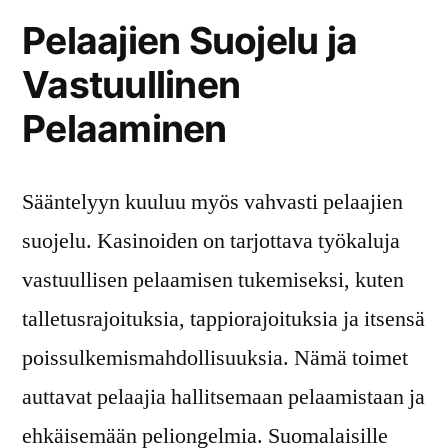
Pelaajien Suojelu ja
Vastuullinen
Pelaaminen
Sääntelyyn kuuluu myös vahvasti pelaajien
suojelu. Kasinoiden on tarjottava työkaluja
vastuullisen pelaamisen tukemiseksi, kuten
talletusrajoituksia, tappiorajoituksia ja itsensä
poissulkemismahdollisuuksia. Nämä toimet
auttavat pelaajia hallitsemaan pelaamistaan ja
ehkäisemään peliongelmia. Suomalaisille