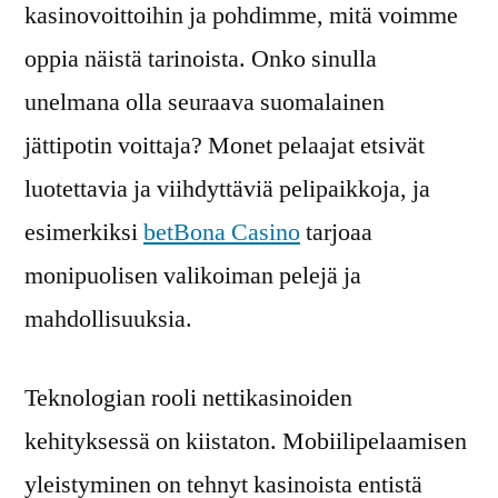
kasinovoittoihin ja pohdimme, mitä voimme
oppia näistä tarinoista. Onko sinulla
unelmana olla seuraava suomalainen
jättipotin voittaja? Monet pelaajat etsivät
luotettavia ja viihdyttäviä pelipaikkoja, ja
esimerkiksi
betBona Casino
tarjoaa
monipuolisen valikoiman pelejä ja
mahdollisuuksia.
Teknologian rooli nettikasinoiden
kehityksessä on kiistaton. Mobiilipelaamisen
yleistyminen on tehnyt kasinoista entistä