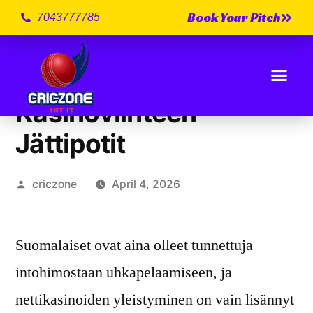
Book Your Pitch
7043777785
Suomen Suurimmat
Kasinoviihteen
Jättipotit
criczone
April 4, 2026
Suomalaiset ovat aina olleet tunnettuja
intohimostaan uhkapelaamiseen, ja
nettikasinoiden yleistyminen on vain lisännyt