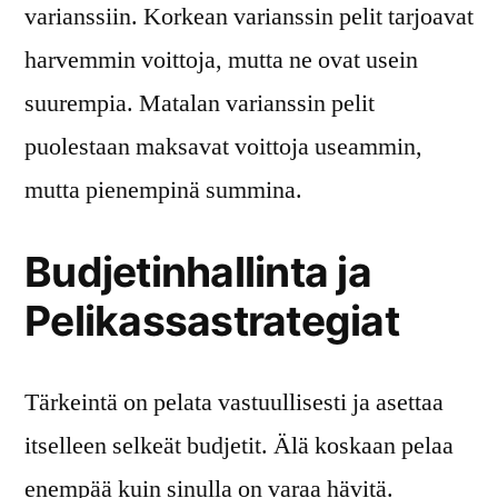
varianssiin. Korkean varianssin pelit tarjoavat
harvemmin voittoja, mutta ne ovat usein
suurempia. Matalan varianssin pelit
puolestaan maksavat voittoja useammin,
mutta pienempinä summina.
Budjetinhallinta ja
Pelikassastrategiat
Tärkeintä on pelata vastuullisesti ja asettaa
itselleen selkeät budjetit. Älä koskaan pelaa
enempää kuin sinulla on varaa hävitä.