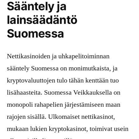
Sääntely ja
lainsäädäntö
Suomessa
Nettikasinoiden ja uhkapelitoiminnan
sääntely Suomessa on monimutkaista, ja
kryptovaluuttojen tulo tähän kenttään tuo
lisähaasteita. Suomessa Veikkauksella on
monopoli rahapelien järjestämiseen maan
rajojen sisällä. Ulkomaiset nettikasinot,
mukaan lukien kryptokasinot, toimivat usein