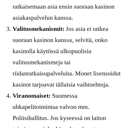
ratkaisemaan asia ensin suoraan kasinon
asiakaspalvelun kanssa.
Valitusmekanismit:
Jos asia ei ratkea
suoraan kasinon kanssa, selvitä, onko
kasinolla käytössä ulkopuolisia
valitusmekanismeja tai
riidanratkaisupalveluita. Monet lisensoidut
kasinot tarjoavat tällaisia vaihtoehtoja.
Viranomaiset:
Suomessa
uhkapelitoimintaa valvoo mm.
Poliisihallitus. Jos kyseessä on laiton