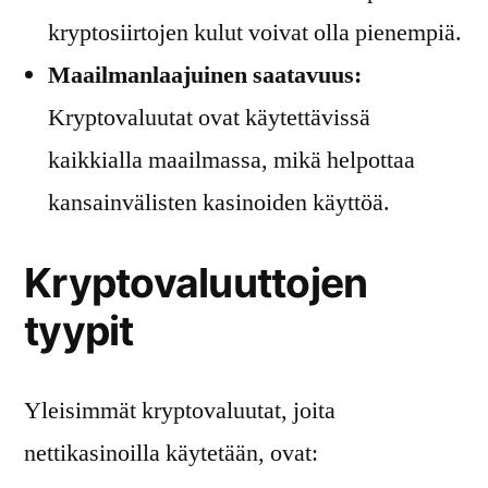
kryptosiirtojen kulut voivat olla pienempiä.
Maailmanlaajuinen saatavuus:
Kryptovaluutat ovat käytettävissä
kaikkialla maailmassa, mikä helpottaa
kansainvälisten kasinoiden käyttöä.
Kryptovaluuttojen
tyypit
Yleisimmät kryptovaluutat, joita
nettikasinoilla käytetään, ovat: