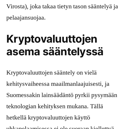
Virosta), joka takaa tietyn tason sääntelyä ja
pelaajansuojaa.
Kryptovaluuttojen
asema sääntelyssä
Kryptovaluuttojen sääntely on vielä
kehitysvaiheessa maailmanlaajuisesti, ja
Suomessakin lainsäädäntö pyrkii pysymään
teknologian kehityksen mukana. Tällä
hetkellä kryptovaluuttojen käyttö
uhkapelaamisessa ei ole suoraan kiellettyä,