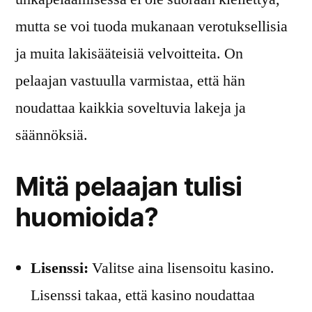
mutta se voi tuoda mukanaan verotuksellisia
ja muita lakisääteisiä velvoitteita. On
pelaajan vastuulla varmistaa, että hän
noudattaa kaikkia soveltuvia lakeja ja
säännöksiä.
Mitä pelaajan tulisi
huomioida?
Lisenssi:
Valitse aina lisensoitu kasino.
Lisenssi takaa, että kasino noudattaa