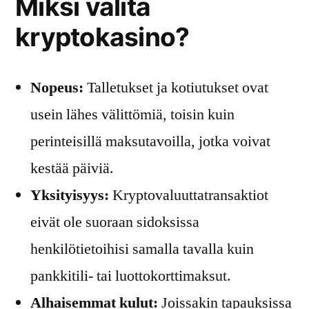
Miksi valita
kryptokasino?
Nopeus:
Talletukset ja kotiutukset ovat
usein lähes välittömiä, toisin kuin
perinteisillä maksutavoilla, jotka voivat
kestää päiviä.
Yksityisyys:
Kryptovaluuttatransaktiot
eivät ole suoraan sidoksissa
henkilötietoihisi samalla tavalla kuin
pankkitili- tai luottokorttimaksut.
Alhaisemmat kulut:
Joissakin tapauksissa