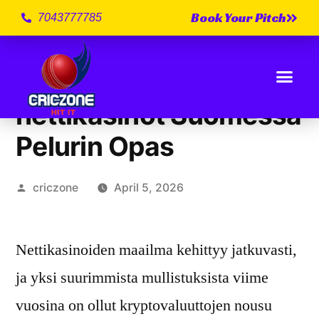
Book Your Pitch
7043777785
Kryptovaluutat ja
nettikasinot Suomessa
Pelurin Opas
criczone
April 5, 2026
Nettikasinoiden maailma kehittyy jatkuvasti,
ja yksi suurimmista mullistuksista viime
vuosina on ollut kryptovaluuttojen nousu