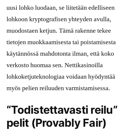
uusi lohko luodaan, se liitetään edelliseen
lohkoon kryptografisen yhteyden avulla,
muodostaen ketjun. Tämä rakenne tekee
tietojen muokkaamisesta tai poistamisesta
käytännössä mahdotonta ilman, että koko
verkosto huomaa sen. Nettikasinoilla
lohkoketjuteknologiaa voidaan hyödyntää
myös pelien reiluuden varmistamisessa.
“Todistettavasti reilu”
pelit (Provably Fair)