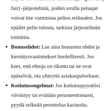
fair) -järjestelmiä, joiden avulla pelaajat
voivat itse varmistaa pelien reiluuden. Jos
epäilet pelin tulosta, tarkista järjestelmän
toiminta.
Bonusehdot:
Lue aina bonusten ehdot ja
kierrätysvaatimukset huolellisesti. Jos
koet, että ehtoja on rikottu tai ne ovat
epäselviä, ota yhteyttä asiakaspalveluun.
Kotiutusongelmat:
Jos kotiutuspyyntösi
viivästyy tai evätään perusteettomasti,
pyydä selkeää perustelua kasinolta.