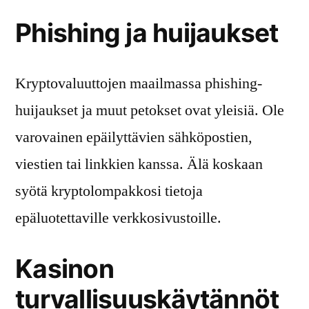
Phishing ja huijaukset
Kryptovaluuttojen maailmassa phishing-
huijaukset ja muut petokset ovat yleisiä. Ole
varovainen epäilyttävien sähköpostien,
viestien tai linkkien kanssa. Älä koskaan
syötä kryptolompakkosi tietoja
epäluotettaville verkkosivustoille.
Kasinon
turvallisuuskäytännöt