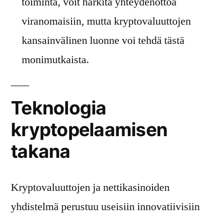
toiminta, voit harkita yhteydenottoa
viranomaisiin, mutta kryptovaluuttojen
kansainvälinen luonne voi tehdä tästä
monimutkaista.
Teknologia
kryptopelaamisen
takana
Kryptovaluuttojen ja nettikasinoiden
yhdistelmä perustuu useisiin innovatiivisiin