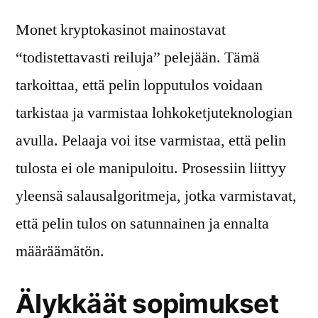
Monet kryptokasinot mainostavat
“todistettavasti reiluja” pelejään. Tämä
tarkoittaa, että pelin lopputulos voidaan
tarkistaa ja varmistaa lohkoketjuteknologian
avulla. Pelaaja voi itse varmistaa, että pelin
tulosta ei ole manipuloitu. Prosessiin liittyy
yleensä salausalgoritmeja, jotka varmistavat,
että pelin tulos on satunnainen ja ennalta
määräämätön.
Älykkäät sopimukset