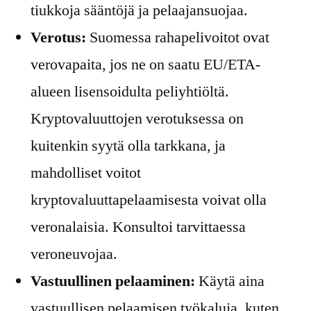
tiukkoja sääntöjä ja pelaajansuojaa.
Verotus:
Suomessa rahapelivoitot ovat
verovapaita, jos ne on saatu EU/ETA-
alueen lisensoidulta peliyhtiöltä.
Kryptovaluuttojen verotuksessa on
kuitenkin syytä olla tarkkana, ja
mahdolliset voitot
kryptovaluuttapelaamisesta voivat olla
veronalaisia. Konsultoi tarvittaessa
veroneuvojaa.
Vastuullinen pelaaminen:
Käytä aina
vastuullisen pelaamisen työkaluja, kuten