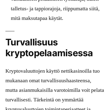
talletus- ja tappiorajoja, riippumatta siitä,
mitä maksutapaa käytät.
Turvallisuus
kryptopelaamisessa
Kryptovaluuttojen käyttö nettikasinoilla tuo
mukanaan omat turvallisuushaasteensa,
mutta asianmukaisilla varotoimilla voit pelata
turvallisesti. Tärkeintä on ymmärtää
kryptovaluuttojen toimintaperiaatteet ja