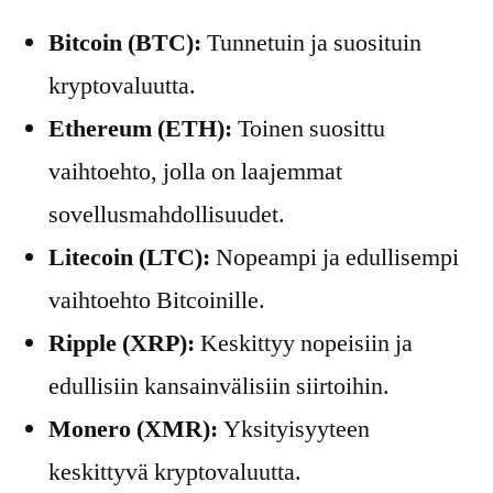
Bitcoin (BTC):
Tunnetuin ja suosituin
kryptovaluutta.
Ethereum (ETH):
Toinen suosittu
vaihtoehto, jolla on laajemmat
sovellusmahdollisuudet.
Litecoin (LTC):
Nopeampi ja edullisempi
vaihtoehto Bitcoinille.
Ripple (XRP):
Keskittyy nopeisiin ja
edullisiin kansainvälisiin siirtoihin.
Monero (XMR):
Yksityisyyteen
keskittyvä kryptovaluutta.