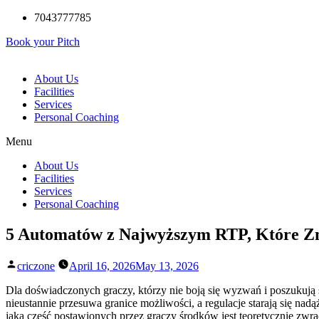
7043777785
Book your Pitch
About Us
Facilities
Services
Personal Coaching
Menu
About Us
Facilities
Services
Personal Coaching
5 Automatów z Najwyższym RTP, Które Zm
Posted
criczone
April 16, 2026
May 13, 2026
by
Dla doświadczonych graczy, którzy nie boją się wyzwań i poszukują s
nieustannie przesuwa granice możliwości, a regulacje starają się na
jaka część postawionych przez graczy środków jest teoretycznie zw