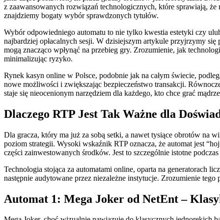
z zaawansowanych rozwiązań technologicznych, które sprawiają, że 
znajdziemy bogaty wybór sprawdzonych tytułów.
Wybór odpowiedniego automatu to nie tylko kwestia estetyki czy ul
najbardziej opłacalnych sesji. W dzisiejszym artykule przyjrzymy s
mogą znacząco wpłynąć na przebieg gry. Zrozumienie, jak technologi
minimalizując ryzyko.
Rynek kasyn online w Polsce, podobnie jak na całym świecie, podlega
nowe możliwości i zwiększając bezpieczeństwo transakcji. Równocze
staje się nieocenionym narzędziem dla każdego, kto chce grać mądrze
Dlaczego RTP Jest Tak Ważne dla Doświa
Dla gracza, który ma już za sobą setki, a nawet tysiące obrotów na
poziom strategii. Wysoki wskaźnik RTP oznacza, że automat jest “hoj
części zainwestowanych środków. Jest to szczególnie istotne podcz
Technologia stojąca za automatami online, oparta na generatorach li
następnie audytowane przez niezależne instytucje. Zrozumienie te
Automat 1: Mega Joker od NetEnt – Klas
Mega Joker, choć wizualnie nawiązuje do klasycznych jednorękich ba