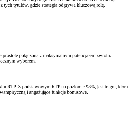
tych tytułów, gdzie strategia odgrywa kluczową rolę.
bie prostotę połączoną z maksymalnym potencjałem zwrotu.
zpiecznym wyborem.
sokim RTP. Z podstawowym RTP na poziomie 98%, jest to gra, która
ę wampiryczną i angażujące funkcje bonusowe.