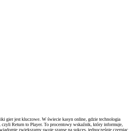
i gier jest kluczowe. W świecie kasyn online, gdzie technologia
 czyli Return to Player. To procentowy wskaźnik, który informuje,
świadomie zwiększamy swoje szanse na sukces, jednocześnie czerpiąc