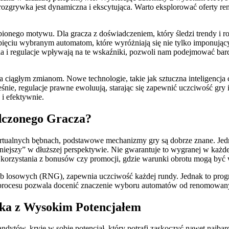
rozgrywka jest dynamiczna i ekscytująca. Warto eksplorować oferty r
ubionego motywu. Dla gracza z doświadczeniem, który śledzi trendy i
ię pięciu wybranym automatom, które wyróżniają się nie tylko imponuj
a i regulacje wpływają na te wskaźniki, pozwoli nam podejmować bard
 ciągłym zmianom. Nowe technologie, takie jak sztuczna inteligencja c
śnie, regulacje prawne ewoluują, starając się zapewnić uczciwość g
 i efektywnie.
dczonego Gracza?
 wirtualnych bębnach, podstawowe mechanizmy gry są dobrze znane. Je
niejszy” w dłuższej perspektywie. Nie gwarantuje to wygranej w każdej 
as korzystania z bonusów czy promocji, gdzie warunki obrotu mogą być
czb losowych (RNG), zapewnia uczciwość każdej rundy. Jednak to progra
go procesu pozwala docenić znaczenie wyboru automatów od renomowan
yka z Wysokim Potencjałem
ndytów, kryje w sobie potencjał, który potrafi zaskoczyć nawet najba