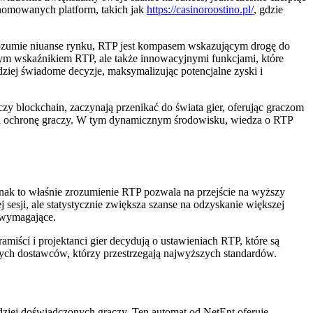
enomowanych platform, takich jak
https://casinoroostino.pl/
, gdzie
 rozumie niuanse rynku, RTP jest kompasem wskazującym drogę do
ącym wskaźnikiem RTP, ale także innowacyjnymi funkcjami, które
ziej świadome decyzje, maksymalizując potencjalne zyski i
zy blockchain, zaczynają przenikać do świata gier, oferując graczom
ry i ochronę graczy. W tym dynamicznym środowisku, wiedza o RTP
dnak to właśnie zrozumienie RTP pozwala na przejście na wyższy
sesji, ale statystycznie zwiększa szanse na odzyskanie większej
 wymagające.
miści i projektanci gier decydują o ustawieniach RTP, które są
ych dostawców, którzy przestrzegają najwyższych standardów.
rdziej doświadczonych graczy. Ten automat od NetEnt oferuje