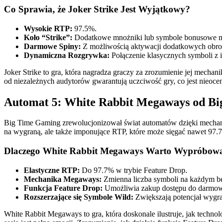
Co Sprawia, że Joker Strike Jest Wyjątkowy?
Wysokie RTP:
97.5%.
Koło “Strike”:
Dodatkowe mnożniki lub symbole bonusowe m
Darmowe Spiny:
Z możliwością aktywacji dodatkowych obro
Dynamiczna Rozgrywka:
Połączenie klasycznych symboli z 
Joker Strike to gra, która nagradza graczy za zrozumienie jej mechan
od niezależnych audytorów gwarantują uczciwość gry, co jest nieoceni
Automat 5: White Rabbit Megaways od B
Big Time Gaming zrewolucjonizował świat automatów dzięki mechani
na wygraną, ale także imponujące RTP, które może sięgać nawet 97.
Dlaczego White Rabbit Megaways Warto Wypróbow
Elastyczne RTP:
Do 97.7% w trybie Feature Drop.
Mechanika Megaways:
Zmienna liczba symboli na każdym bę
Funkcja Feature Drop:
Umożliwia zakup dostępu do darmow
Rozszerzające się Symbole Wild:
Zwiększają potencjał wygr
White Rabbit Megaways to gra, która doskonale ilustruje, jak tec