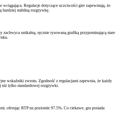
kle wciągająca. Regulacje dotyczące uczciwości gier zapewniają, że
 bardziej stabilną rozgrywkę.
y zachwyca unikalną, ręcznie rysowaną grafiką przypominającą stare
ynku.
cyjne wskaźniki zwrotu. Zgodność z regulacjami zapewnia, że każdy
j niż tylko standardowej rozgrywki.
jami, oferując RTP na poziomie 97.5%. Co ciekawe, gra posiada