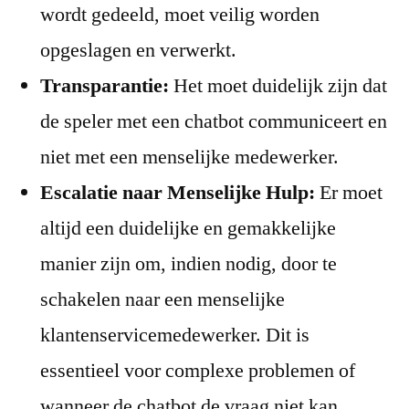
wordt gedeeld, moet veilig worden
opgeslagen en verwerkt.
Transparantie:
Het moet duidelijk zijn dat
de speler met een chatbot communiceert en
niet met een menselijke medewerker.
Escalatie naar Menselijke Hulp:
Er moet
altijd een duidelijke en gemakkelijke
manier zijn om, indien nodig, door te
schakelen naar een menselijke
klantenservicemedewerker. Dit is
essentieel voor complexe problemen of
wanneer de chatbot de vraag niet kan