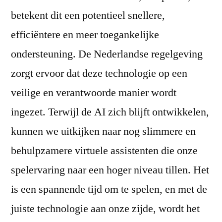
betekent dit een potentieel snellere,
efficiëntere en meer toegankelijke
ondersteuning. De Nederlandse regelgeving
zorgt ervoor dat deze technologie op een
veilige en verantwoorde manier wordt
ingezet. Terwijl de AI zich blijft ontwikkelen,
kunnen we uitkijken naar nog slimmere en
behulpzamere virtuele assistenten die onze
spelervaring naar een hoger niveau tillen. Het
is een spannende tijd om te spelen, en met de
juiste technologie aan onze zijde, wordt het