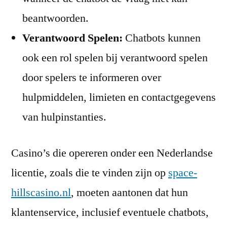
beantwoorden.
Verantwoord Spelen:
Chatbots kunnen
ook een rol spelen bij verantwoord spelen
door spelers te informeren over
hulpmiddelen, limieten en contactgegevens
van hulpinstanties.
Casino’s die opereren onder een Nederlandse
licentie, zoals die te vinden zijn op
space-
hillscasino.nl
, moeten aantonen dat hun
klantenservice, inclusief eventuele chatbots,