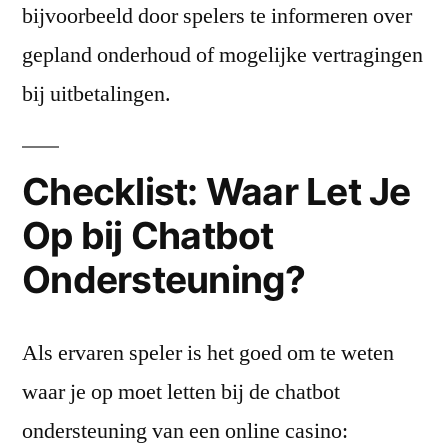
bijvoorbeeld door spelers te informeren over
gepland onderhoud of mogelijke vertragingen
bij uitbetalingen.
Checklist: Waar Let Je
Op bij Chatbot
Ondersteuning?
Als ervaren speler is het goed om te weten
waar je op moet letten bij de chatbot
ondersteuning van een online casino: