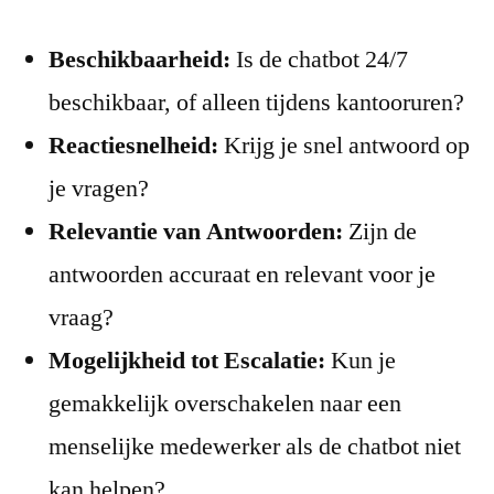
Beschikbaarheid:
Is de chatbot 24/7
beschikbaar, of alleen tijdens kantooruren?
Reactiesnelheid:
Krijg je snel antwoord op
je vragen?
Relevantie van Antwoorden:
Zijn de
antwoorden accuraat en relevant voor je
vraag?
Mogelijkheid tot Escalatie:
Kun je
gemakkelijk overschakelen naar een
menselijke medewerker als de chatbot niet
kan helpen?