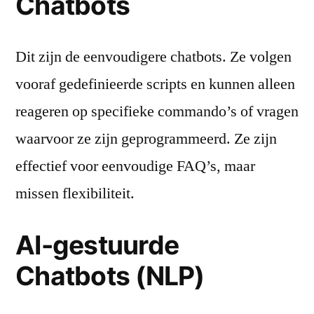
Chatbots
Dit zijn de eenvoudigere chatbots. Ze volgen
vooraf gedefinieerde scripts en kunnen alleen
reageren op specifieke commando’s of vragen
waarvoor ze zijn geprogrammeerd. Ze zijn
effectief voor eenvoudige FAQ’s, maar
missen flexibiliteit.
AI-gestuurde
Chatbots (NLP)