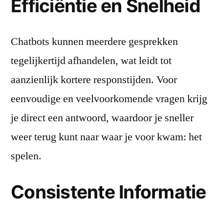
Efficiëntie en Snelheid
Chatbots kunnen meerdere gesprekken
tegelijkertijd afhandelen, wat leidt tot
aanzienlijk kortere responstijden. Voor
eenvoudige en veelvoorkomende vragen krijg
je direct een antwoord, waardoor je sneller
weer terug kunt naar waar je voor kwam: het
spelen.
Consistente Informatie