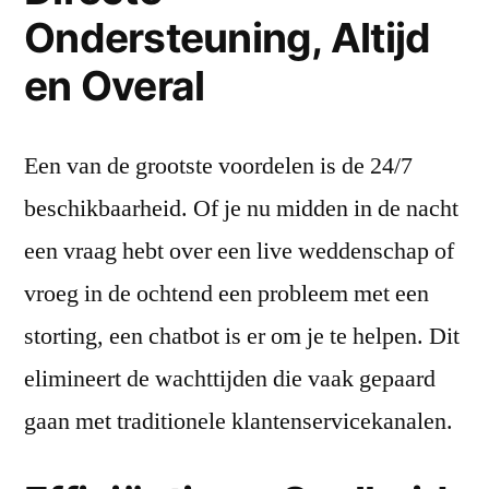
Ondersteuning, Altijd
en Overal
Een van de grootste voordelen is de 24/7
beschikbaarheid. Of je nu midden in de nacht
een vraag hebt over een live weddenschap of
vroeg in de ochtend een probleem met een
storting, een chatbot is er om je te helpen. Dit
elimineert de wachttijden die vaak gepaard
gaan met traditionele klantenservicekanalen.