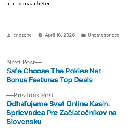
alleen maar beter.
criczone
April 16, 2026
Uncategorized
Next Post
Safe Choose The Pokies Net
Bonus Features Top Deals
Previous Post
Odhaľujeme Svet Online Kasín:
Sprievodca Pre Začiatočníkov na
Slovensku