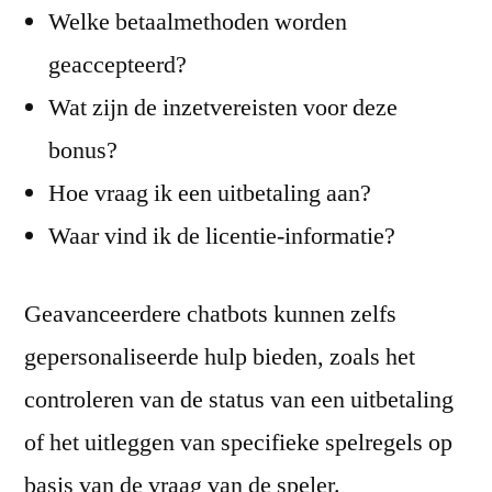
Welke betaalmethoden worden
geaccepteerd?
Wat zijn de inzetvereisten voor deze
bonus?
Hoe vraag ik een uitbetaling aan?
Waar vind ik de licentie-informatie?
Geavanceerdere chatbots kunnen zelfs
gepersonaliseerde hulp bieden, zoals het
controleren van de status van een uitbetaling
of het uitleggen van specifieke spelregels op
basis van de vraag van de speler.