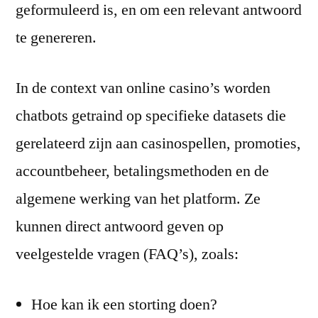
geformuleerd is, en om een relevant antwoord
te genereren.
In de context van online casino’s worden
chatbots getraind op specifieke datasets die
gerelateerd zijn aan casinospellen, promoties,
accountbeheer, betalingsmethoden en de
algemene werking van het platform. Ze
kunnen direct antwoord geven op
veelgestelde vragen (FAQ’s), zoals:
Hoe kan ik een storting doen?