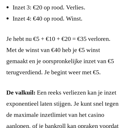
Inzet 3: €20 op rood. Verlies.
Inzet 4: €40 op rood. Winst.
Je hebt nu €5 + €10 + €20 = €35 verloren.
Met de winst van €40 heb je €5 winst
gemaakt en je oorspronkelijke inzet van €5
terugverdiend. Je begint weer met €5.
De valkuil:
Een reeks verliezen kan je inzet
exponentieel laten stijgen. Je kunt snel tegen
de maximale inzetlimiet van het casino
aanlopen, of je bankroll kan opraken voordat