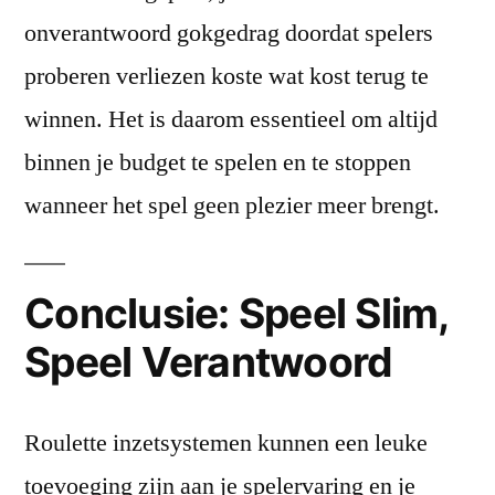
onverantwoord gokgedrag doordat spelers
proberen verliezen koste wat kost terug te
winnen. Het is daarom essentieel om altijd
binnen je budget te spelen en te stoppen
wanneer het spel geen plezier meer brengt.
Conclusie: Speel Slim,
Speel Verantwoord
Roulette inzetsystemen kunnen een leuke
toevoeging zijn aan je spelervaring en je