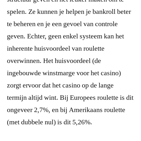
spelen. Ze kunnen je helpen je bankroll beter
te beheren en je een gevoel van controle
geven. Echter, geen enkel systeem kan het
inherente huisvoordeel van roulette
overwinnen. Het huisvoordeel (de
ingebouwde winstmarge voor het casino)
zorgt ervoor dat het casino op de lange
termijn altijd wint. Bij Europees roulette is dit
ongeveer 2,7%, en bij Amerikaans roulette
(met dubbele nul) is dit 5,26%.