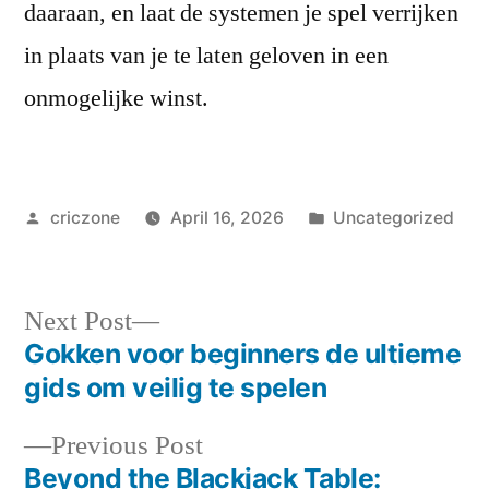
daaraan, en laat de systemen je spel verrijken
in plaats van je te laten geloven in een
onmogelijke winst.
criczone
April 16, 2026
Uncategorized
Next Post
Gokken voor beginners de ultieme
gids om veilig te spelen
Previous Post
Beyond the Blackjack Table: