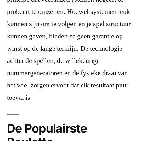
probeert te omzeilen. Hoewel systemen leuk
kunnen zijn om te volgen en je spel structuur
kunnen geven, bieden ze geen garantie op
winst op de lange termijn. De technologie
achter de spellen, de willekeurige
nummergeneratoren en de fysieke draai van
het wiel zorgen ervoor dat elk resultaat puur
toeval is.
De Populairste