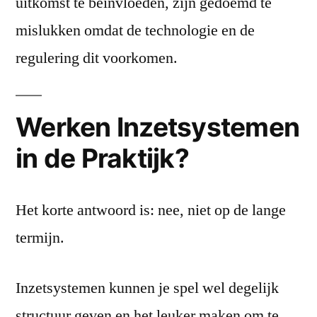
uitkomst te beïnvloeden, zijn gedoemd te
mislukken omdat de technologie en de
regulering dit voorkomen.
Werken Inzetsystemen
in de Praktijk?
Het korte antwoord is: nee, niet op de lange
termijn.
Inzetsystemen kunnen je spel wel degelijk
structuur geven en het leuker maken om te