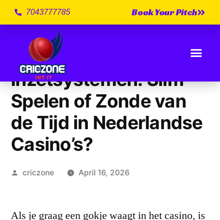
Book Your Pitch
7043777785
Roulette
Inzetsystemen: Slim
Spelen of Zonde van
de Tijd in Nederlandse
Casino’s?
criczone
April 16, 2026
Als je graag een gokje waagt in het casino, is