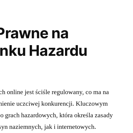
 Prawne na
ynku Hazardu
h online jest ściśle regulowany, co ma na
wnienie uczciwej konkurencji. Kluczowym
o grach hazardowych, która określa zasady
yn naziemnych, jak i internetowych.