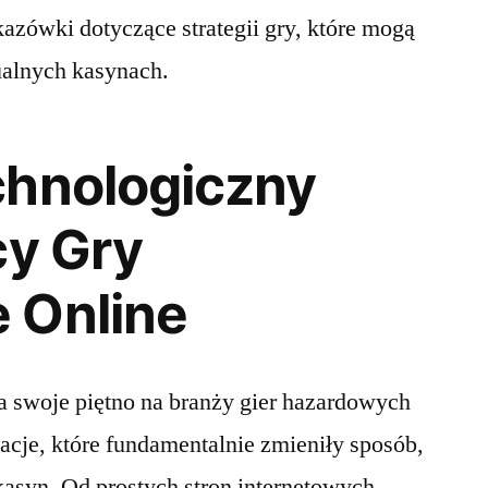
azówki dotyczące strategii gry, które mogą
ualnych kasynach.
chnologiczny
cy Gry
 Online
a swoje piętno na branży gier hazardowych
cje, które fundamentalnie zmieniły sposób,
kasyn. Od prostych stron internetowych