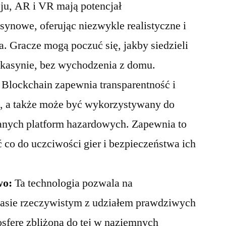
ju, AR i VR mają potencjał
ynowe, oferując niezwykle realistyczne i
. Gracze mogą poczuć się, jakby siedzieli
kasynie, bez wychodzenia z domu.
Blockchain zapewnia transparentność i
i, a także może być wykorzystywany do
anych platform hazardowych. Zapewnia to
co do uczciwości gier i bezpieczeństwa ich
wo:
Ta technologia pozwala na
zasie rzeczywistym z udziałem prawdziwych
sferę zbliżoną do tej w naziemnych