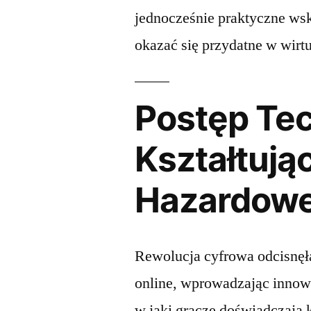
jednocześnie praktyczne wsk
okazać się przydatne w wirt
Postęp Te
Kształtują
Hazardowe
Rewolucja cyfrowa odcisnęł
online, wprowadzając innowa
w jaki gracze doświadczają 