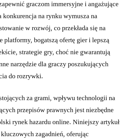
 zapewnić graczom immersyjne i angażujące
ca konkurencja na rynku wymusza na
stowanie w rozwój, co przekłada się na
platformy, bogatszą ofertę gier i lepszą
kście, strategie gry, choć nie gwarantują
nne narzędzie dla graczy poszukujących
ia do rozrywki.
ojących za grami, wpływu technologii na
jących przepisów prawnych jest niezbędne
olski rynek hazardu online. Niniejszy artykuł
h kluczowych zagadnień, oferując