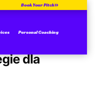
Book Your Pitch
vices
Personal Coaching
ch Online:
egie dla