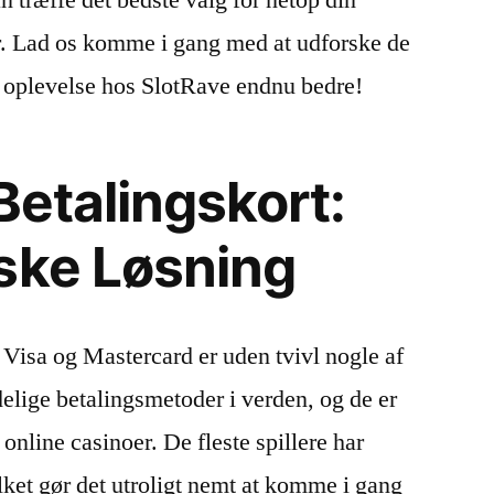
an træffe det bedste valg for netop din
er. Lad os komme i gang med at udforske de
n oplevelse hos SlotRave endnu bedre!
Betalingskort:
ske Løsning
 Visa og Mastercard er uden tvivl nogle af
lige betalingsmetoder i verden, og de er
online casinoer. De fleste spillere har
ilket gør det utroligt nemt at komme i gang