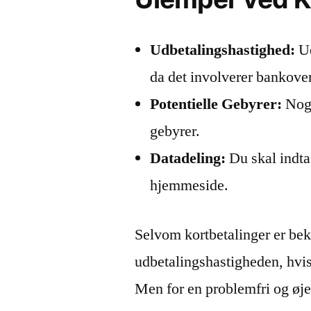
Udbetalingshastighed:
Ud
da det involverer bankover
Potentielle Gebyrer:
Nogl
gebyrer.
Datadeling:
Du skal indta
hjemmeside.
Selvom kortbetalinger er be
udbetalingshastigheden, hvis 
Men for en problemfri og øjeb