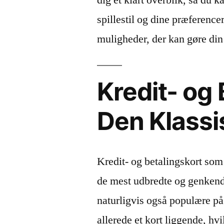
dig et klart overblik, så du k
spillestil og dine præferenc
muligheder, der kan gøre di
Kredit- og 
Den Klassi
Kredit- og betalingskort som
de mest udbredte og genkende
naturligvis også populære på 
allerede et kort liggende, hv