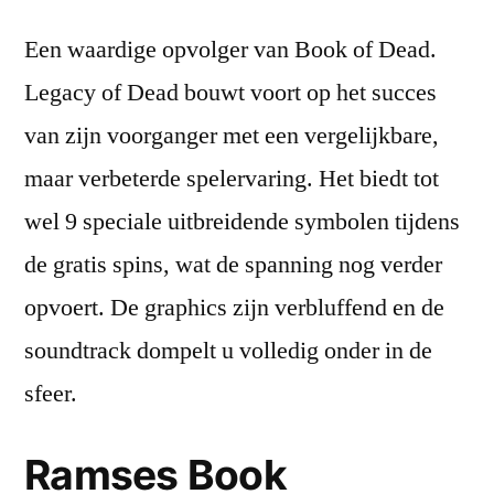
Een waardige opvolger van Book of Dead.
Legacy of Dead bouwt voort op het succes
van zijn voorganger met een vergelijkbare,
maar verbeterde spelervaring. Het biedt tot
wel 9 speciale uitbreidende symbolen tijdens
de gratis spins, wat de spanning nog verder
opvoert. De graphics zijn verbluffend en de
soundtrack dompelt u volledig onder in de
sfeer.
Ramses Book