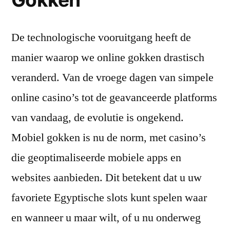
De technologische vooruitgang heeft de
manier waarop we online gokken drastisch
veranderd. Van de vroege dagen van simpele
online casino’s tot de geavanceerde platforms
van vandaag, de evolutie is ongekend.
Mobiel gokken is nu de norm, met casino’s
die geoptimaliseerde mobiele apps en
websites aanbieden. Dit betekent dat u uw
favoriete Egyptische slots kunt spelen waar
en wanneer u maar wilt, of u nu onderweg