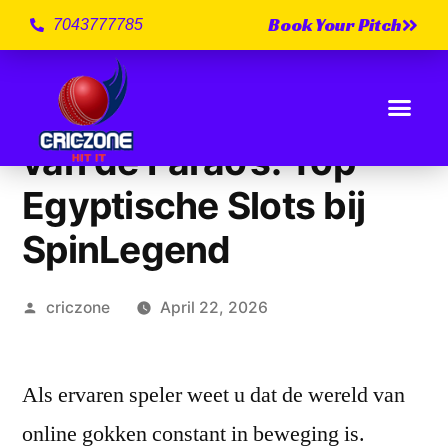
Book Your Pitch
7043777785
Ontdek de Mysteriën
van de Farao’s: Top
Egyptische Slots bij
SpinLegend
criczone
April 22, 2026
Als ervaren speler weet u dat de wereld van
online gokken constant in beweging is.