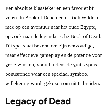
Een absolute klassieker en een favoriet bij
velen. In Book of Dead neemt Rich Wilde u
mee op een avontuur naar het oude Egypte,
op zoek naar de legendarische Book of Dead.
Dit spel staat bekend om zijn eenvoudige,
maar effectieve gameplay en de potentie voor
grote winsten, vooral tijdens de gratis spins
bonusronde waar een speciaal symbool
willekeurig wordt gekozen om uit te breiden.
Legacy of Dead