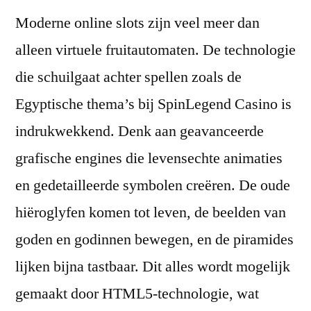
Moderne online slots zijn veel meer dan
alleen virtuele fruitautomaten. De technologie
die schuilgaat achter spellen zoals de
Egyptische thema’s bij SpinLegend Casino is
indrukwekkend. Denk aan geavanceerde
grafische engines die levensechte animaties
en gedetailleerde symbolen creëren. De oude
hiëroglyfen komen tot leven, de beelden van
goden en godinnen bewegen, en de piramides
lijken bijna tastbaar. Dit alles wordt mogelijk
gemaakt door HTML5-technologie, wat