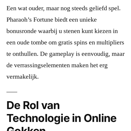
Een wat ouder, maar nog steeds geliefd spel.
Pharaoh’s Fortune biedt een unieke
bonusronde waarbij u stenen kunt kiezen in
een oude tombe om gratis spins en multipliers
te onthullen. De gameplay is eenvoudig, maar
de verrassingselementen maken het erg
vermakelijk.
De Rol van
Technologie in Online
Gokken