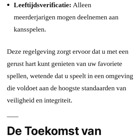
Leeftijdsverificatie:
Alleen
meerderjarigen mogen deelnemen aan
kansspelen.
Deze regelgeving zorgt ervoor dat u met een
gerust hart kunt genieten van uw favoriete
spellen, wetende dat u speelt in een omgeving
die voldoet aan de hoogste standaarden van
veiligheid en integriteit.
De Toekomst van