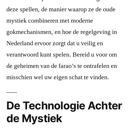
deze spellen, de manier waarop ze de oude
mystiek combineren met moderne
gokmechanismen, en hoe de regelgeving in
Nederland ervoor zorgt dat u veilig en
verantwoord kunt spelen. Bereid u voor om
de geheimen van de farao’s te ontrafelen en
misschien wel uw eigen schat te vinden.
De Technologie Achter
de Mystiek