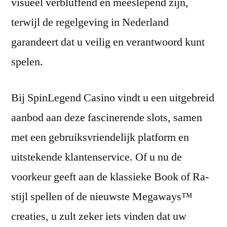
visueel verbluffend en meeslepend zijn,
terwijl de regelgeving in Nederland
garandeert dat u veilig en verantwoord kunt
spelen.
Bij SpinLegend Casino vindt u een uitgebreid
aanbod aan deze fascinerende slots, samen
met een gebruiksvriendelijk platform en
uitstekende klantenservice. Of u nu de
voorkeur geeft aan de klassieke Book of Ra-
stijl spellen of de nieuwste Megaways™
creaties, u zult zeker iets vinden dat uw