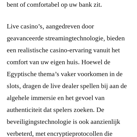
bent of comfortabel op uw bank zit.
Live casino’s, aangedreven door
geavanceerde streamingtechnologie, bieden
een realistische casino-ervaring vanuit het
comfort van uw eigen huis. Hoewel de
Egyptische thema’s vaker voorkomen in de
slots, dragen de live dealer spellen bij aan de
algehele immersie en het gevoel van
authenticiteit dat spelers zoeken. De
beveiligingstechnologie is ook aanzienlijk
verbeterd, met encryptieprotocollen die