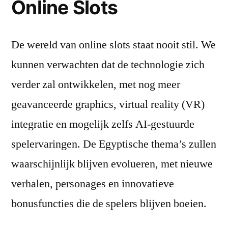
Online Slots
De wereld van online slots staat nooit stil. We
kunnen verwachten dat de technologie zich
verder zal ontwikkelen, met nog meer
geavanceerde graphics, virtual reality (VR)
integratie en mogelijk zelfs AI-gestuurde
spelervaringen. De Egyptische thema’s zullen
waarschijnlijk blijven evolueren, met nieuwe
verhalen, personages en innovatieve
bonusfuncties die de spelers blijven boeien.