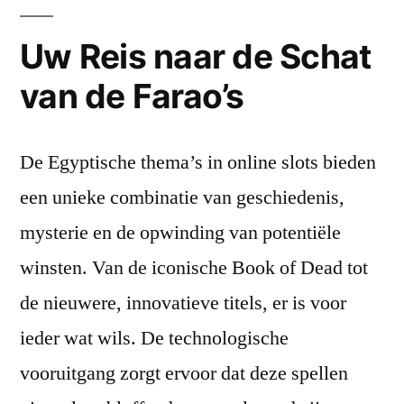
Uw Reis naar de Schat
van de Farao’s
De Egyptische thema’s in online slots bieden
een unieke combinatie van geschiedenis,
mysterie en de opwinding van potentiële
winsten. Van de iconische Book of Dead tot
de nieuwere, innovatieve titels, er is voor
ieder wat wils. De technologische
vooruitgang zorgt ervoor dat deze spellen