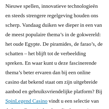
Nieuwe spellen, innovatieve technologieën
en steeds strengere regelgeving houden ons
scherp. Vandaag duiken we dieper in een van
de meest populaire thema’s in de gokwereld:
het oude Egypte. De piramides, de farao’s, de
schatten – het blijft tot de verbeelding
spreken. En waar kunt u deze fascinerende
thema’s beter ervaren dan bij een online
casino dat bekend staat om zijn uitgebreide
aanbod en gebruiksvriendelijke platform? Bij
SpinLegend Casino
vindt u een selectie van