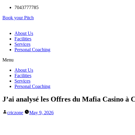
7043777785
Book your Pitch
About Us
Facilities
Services
Personal Coaching
Menu
About Us
Facilities
Services
Personal Coaching
J’ai analysé les Offres du Mafia Casino à 
Posted
criczone
May 9, 2026
by