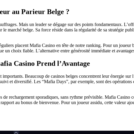
leur au Parieur Belge ?
suffrages. Mais un leader se dégage sur des points fondamentaux. L’offr
r le marché belge. Sa force réside dans la régularité de sa stratégie publ
éguliers placent Mafia Casino en tête de notre ranking. Pour un joueur be
tue un choix fiable. L’alternative entre générosité immédiate et avantage
afia Casino Prend l’Avantage
 importants. Beaucoup de casinos belges concentrent leur énergie sur l’
suivi et diversifié. Les “Mafia Days”, par exemple, sont des opérations 
fres de rechargement sporadiques, sans rythme prévisible. Mafia Casino
r rapport au bonus de bienvenue. Pour un joueur assidu, cette valeur ajou