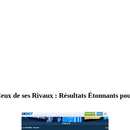
Ceux de ses Rivaux : Résultats Étonnants po