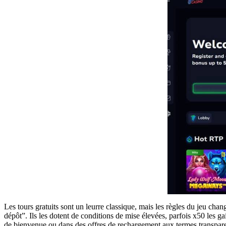
Les tours gratuits sont un leurre classique, mais les règles du jeu cha
dépôt”. Ils les dotent de conditions de mise élevées, parfois x50 les g
de bienvenue ou dans des offres de rechargement aux termes transpare