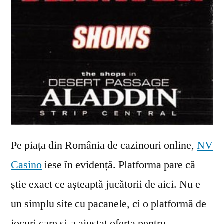
Pe piața din România de cazinouri online,
NV
Casino
iese în evidență. Platforma pare că
știe exact ce așteaptă jucătorii de aici. Nu e
un simplu site cu pacanele, ci o platformă de
jocuri care și-a ajustat oferta pentru