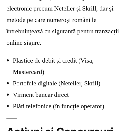
electronic precum Neteller și Skrill, dar și
metode pe care numeroși români le
întrebuințează cu siguranță pentru tranzacții
online sigure.
Plastice de debit și credit (Visa,
Mastercard)
Portofele digitale (Neteller, Skrill)
Virment bancar direct
Plăți telefonice (în funcție operator)