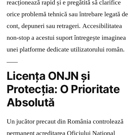
reacționează rapid și e pregătită să clarifice
orice problemă tehnică sau întrebare legată de
cont, depuneri sau retrageri. Accesibilitatea
non-stop a acestui suport întregește imaginea
unei platforme dedicate utilizatorului român.
Licența ONJN și
Protecția: O Prioritate
Absolută
Un jucător precaut din România controlează
permanent acreditarea Oficiului Național