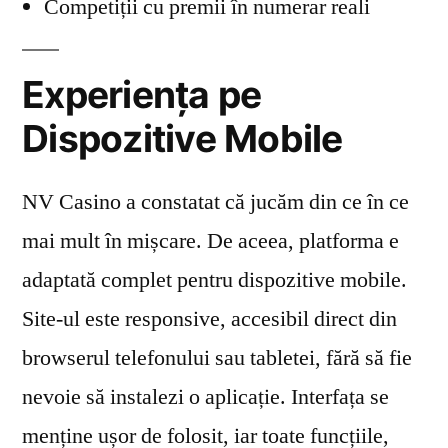
Competiții cu premii în numerar reali
Experiența pe
Dispozitive Mobile
NV Casino a constatat că jucăm din ce în ce
mai mult în mișcare. De aceea, platforma e
adaptată complet pentru dispozitive mobile.
Site-ul este responsive, accesibil direct din
browserul telefonului sau tabletei, fără să fie
nevoie să instalezi o aplicație. Interfața se
menține ușor de folosit, iar toate funcțiile,