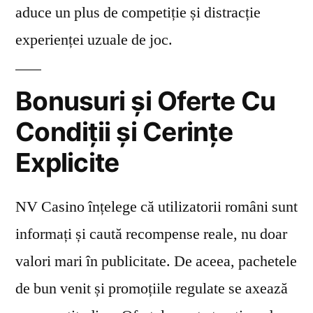
aduce un plus de competiție și distracție
experienței uzuale de joc.
Bonusuri și Oferte Cu
Condiții și Cerințe
Explicite
NV Casino înțelege că utilizatorii români sunt
informați și caută recompense reale, nu doar
valori mari în publicitate. De aceea, pachetele
de bun venit și promoțiile regulate se axează