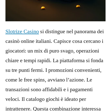
Slotrize Casino
si distingue nel panorama dei
casinò online italiani. Capisce cosa cercano i
giocatori: un mix di puro svago, operazioni
chiare e tempi rapidi. La piattaforma si fonda
su tre punti fermi. I promozioni convenienti,
come le free spins, avviano l’azione. Le
transazioni sono affidabili e i pagamenti
veloci. Il catalogo giochi è ideato per
intrattenere. Questa combinazione interessa