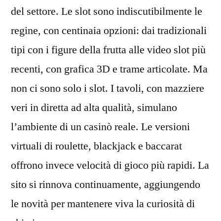
del settore. Le slot sono indiscutibilmente le
regine, con centinaia opzioni: dai tradizionali
tipi con i figure della frutta alle video slot più
recenti, con grafica 3D e trame articolate. Ma
non ci sono solo i slot. I tavoli, con mazziere
veri in diretta ad alta qualità, simulano
l’ambiente di un casinò reale. Le versioni
virtuali di roulette, blackjack e baccarat
offrono invece velocità di gioco più rapidi. La
sito si rinnova continuamente, aggiungendo
le novità per mantenere viva la curiosità di