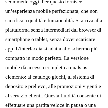
scommette oggi. Per questo fornisce
un’esperienza mobile perfezionata, che non
sacrifica a qualità e funzionalità. Si arriva alla
piattaforma senza intermediari dal browser di
smartphone o tablet, senza dover scaricare
app. L’interfaccia si adatta allo schermo più
compatto in modo perfetto. La versione
mobile dà accesso completo a qualsiasi
elemento: al catalogo giochi, al sistema di
deposito e prelievo, alle promozioni vigenti e
al servizio clienti. Questa fluidità consente di
effettuare una partita veloce in pausa o una