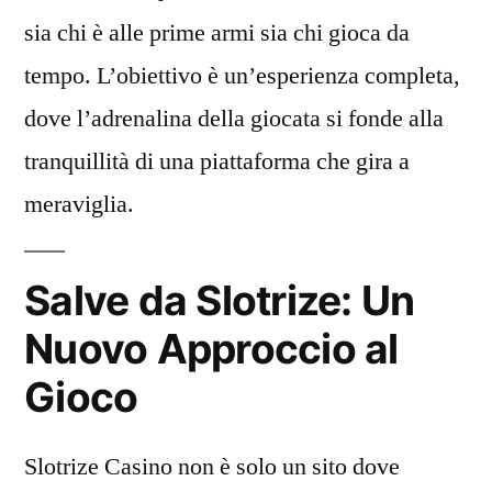
sia chi è alle prime armi sia chi gioca da
tempo. L’obiettivo è un’esperienza completa,
dove l’adrenalina della giocata si fonde alla
tranquillità di una piattaforma che gira a
meraviglia.
Salve da Slotrize: Un
Nuovo Approccio al
Gioco
Slotrize Casino non è solo un sito dove