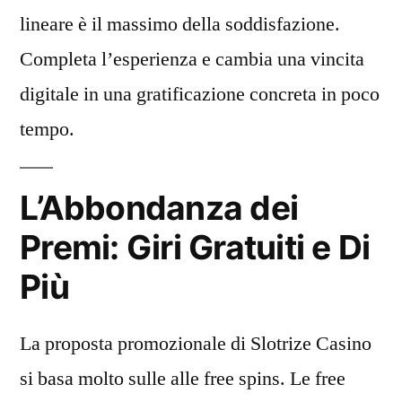
lineare è il massimo della soddisfazione.
Completa l’esperienza e cambia una vincita
digitale in una gratificazione concreta in poco
tempo.
L’Abbondanza dei
Premi: Giri Gratuiti e Di
Più
La proposta promozionale di Slotrize Casino
si basa molto sulle alle free spins. Le free