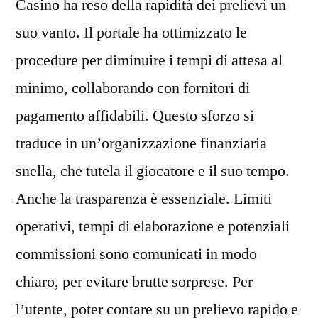
Casino ha reso della rapidità dei prelievi un
suo vanto. Il portale ha ottimizzato le
procedure per diminuire i tempi di attesa al
minimo, collaborando con fornitori di
pagamento affidabili. Questo sforzo si
traduce in un’organizzazione finanziaria
snella, che tutela il giocatore e il suo tempo.
Anche la trasparenza è essenziale. Limiti
operativi, tempi di elaborazione e potenziali
commissioni sono comunicati in modo
chiaro, per evitare brutte sorprese. Per
l’utente, poter contare su un prelievo rapido e