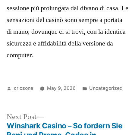
sessione più prolungata dal divano di casa. Le
sensazioni del casinò sono sempre a portata
di mano, dovunque ci si trovi, con la identica
sicurezza e affidabilità della versione da
computer.
criczone
May 9, 2026
Uncategorized
Next Post
Winshark Casino – So fordern Sie