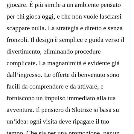
giocare. È più simile a un ambiente pensato
per chi gioca oggi, e che non vuole lasciarsi
scappare nulla. La strategia è diretto e senza
fronzoli. Il design è semplice e guida verso il
divertimento, eliminando procedure
complicate. La magnanimità è evidente già
dall’ingresso. Le offerte di benvenuto sono
facili da comprendere e da attivare, e
forniscono un impulso immediato alla tua
avventura. Il pensiero di Slotrize si basa su
un’idea: ogni visita deve ripagare il tuo
tempo. Che sia per una promozione, per un