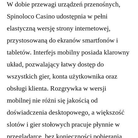
W dobie przewagi urządzeń przenośnych,
Spinoloco Casino udostępnia w pełni
elastyczną wersję strony internetowej,
przystosowaną do ekranów smartfonów i
tabletów. Interfejs mobilny posiada klarowny
układ, pozwalający łatwy dostęp do
wszystkich gier, konta użytkownika oraz
obsługi klienta. Rozgrywka w wersji
mobilnej nie różni się jakością od
doświadczenia desktopowego, a większość
slotów i gier stołowych pracuje płynnie w
przeglądarce, bez konieczności pobierania