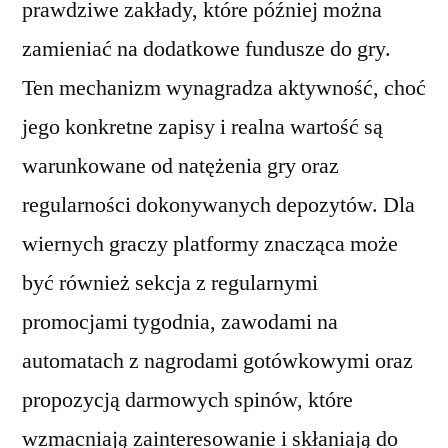
prawdziwe zakłady, które później można
zamieniać na dodatkowe fundusze do gry.
Ten mechanizm wynagradza aktywność, choć
jego konkretne zapisy i realna wartość są
warunkowane od natężenia gry oraz
regularności dokonywanych depozytów. Dla
wiernych graczy platformy znacząca może
być również sekcja z regularnymi
promocjami tygodnia, zawodami na
automatach z nagrodami gotówkowymi oraz
propozycją darmowych spinów, które
wzmacniają zainteresowanie i skłaniają do