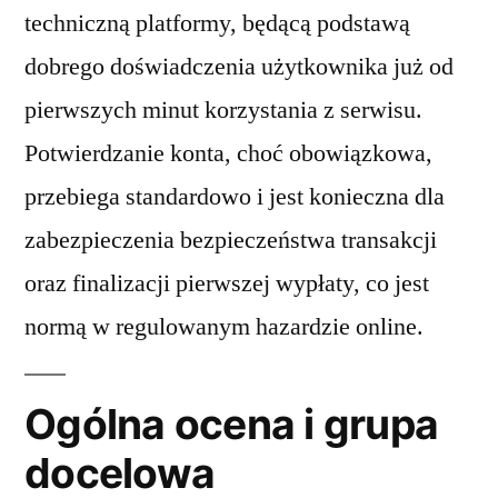
techniczną platformy, będącą podstawą
dobrego doświadczenia użytkownika już od
pierwszych minut korzystania z serwisu.
Potwierdzanie konta, choć obowiązkowa,
przebiega standardowo i jest konieczna dla
zabezpieczenia bezpieczeństwa transakcji
oraz finalizacji pierwszej wypłaty, co jest
normą w regulowanym hazardzie online.
Ogólna ocena i grupa
docelowa