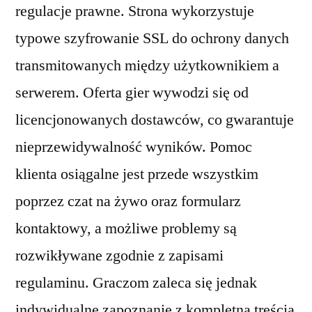
regulacje prawne. Strona wykorzystuje
typowe szyfrowanie SSL do ochrony danych
transmitowanych między użytkownikiem a
serwerem. Oferta gier wywodzi się od
licencjonowanych dostawców, co gwarantuje
nieprzewidywalność wyników. Pomoc
klienta osiągalne jest przede wszystkim
poprzez czat na żywo oraz formularz
kontaktowy, a możliwe problemy są
rozwikływane zgodnie z zapisami
regulaminu. Graczom zaleca się jednak
indywidualne zapoznanie z kompletną treścią