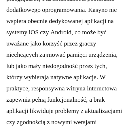
dodatkowego oprogramowania. Kasyno nie
wspiera obecnie dedykowanej aplikacji na
systemy iOS czy Android, co może być
uważane jako korzyść przez graczy
niechcących zajmować pamięci urządzenia,
lub jako mały niedogodność przez tych,
którzy wybierają natywne aplikacje. W
praktyce, responsywna witryna internetowa
zapewnia pełną funkcjonalność, a brak
aplikacji likwiduje problemy z aktualizacjami
czy zgodnością z nowymi wersjami