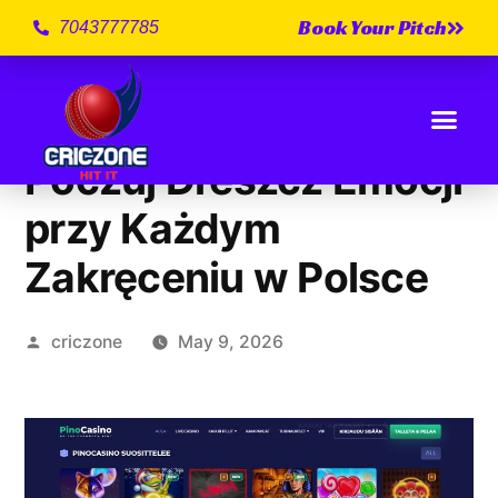
Book Your Pitch
7043777785
Kasyno Spinoloco –
Poczuj Dreszcz Emocji
przy Każdym
Zakręceniu w Polsce
criczone
May 9, 2026