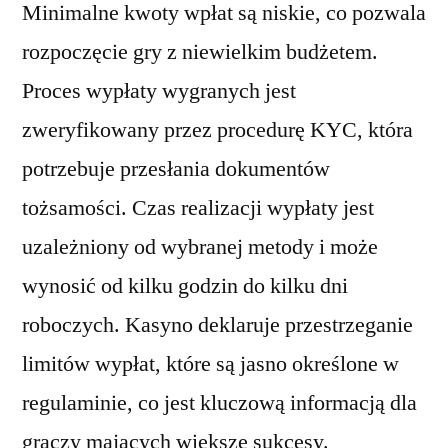
Minimalne kwoty wpłat są niskie, co pozwala
rozpoczęcie gry z niewielkim budżetem.
Proces wypłaty wygranych jest
zweryfikowany przez procedurę KYC, która
potrzebuje przesłania dokumentów
tożsamości. Czas realizacji wypłaty jest
uzależniony od wybranej metody i może
wynosić od kilku godzin do kilku dni
roboczych. Kasyno deklaruje przestrzeganie
limitów wypłat, które są jasno określone w
regulaminie, co jest kluczową informacją dla
graczy mających większe sukcesy.