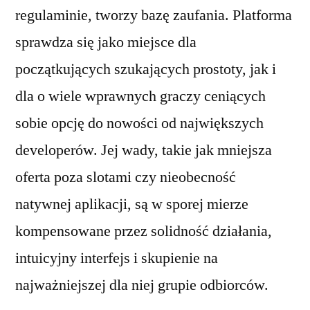
regulaminie, tworzy bazę zaufania. Platforma
sprawdza się jako miejsce dla
początkujących szukających prostoty, jak i
dla o wiele wprawnych graczy ceniących
sobie opcję do nowości od największych
developerów. Jej wady, takie jak mniejsza
oferta poza slotami czy nieobecność
natywnej aplikacji, są w sporej mierze
kompensowane przez solidność działania,
intuicyjny interfejs i skupienie na
najważniejszej dla niej grupie odbiorców.