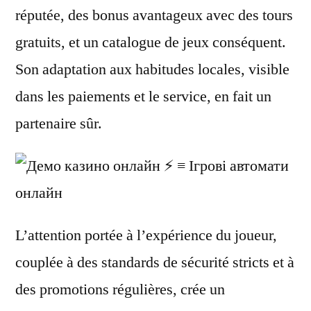
réputée, des bonus avantageux avec des tours
gratuits, et un catalogue de jeux conséquent.
Son adaptation aux habitudes locales, visible
dans les paiements et le service, en fait un
partenaire sûr.
L’attention portée à l’expérience du joueur,
couplée à des standards de sécurité stricts et à
des promotions régulières, crée un