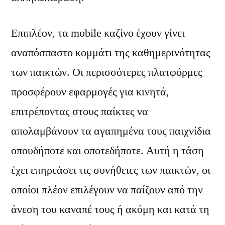
Επιπλέον, τα mobile καζίνο έχουν γίνει
αναπόσπαστο κομμάτι της καθημερινότητας
των παικτών. Οι περισσότερες πλατφόρμες
προσφέρουν εφαρμογές για κινητά,
επιτρέποντας στους παίκτες να
απολαμβάνουν τα αγαπημένα τους παιχνίδια
οπουδήποτε και οποτεδήποτε. Αυτή η τάση
έχει επηρεάσει τις συνήθειες των παικτών, οι
οποίοι πλέον επιλέγουν να παίζουν από την
άνεση του καναπέ τους ή ακόμη και κατά τη