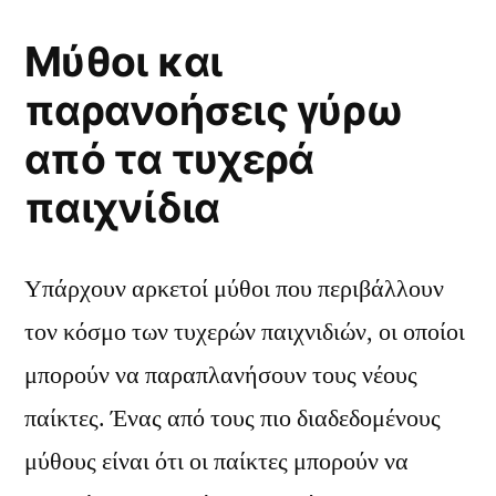
Μύθοι και
παρανοήσεις γύρω
από τα τυχερά
παιχνίδια
Υπάρχουν αρκετοί μύθοι που περιβάλλουν
τον κόσμο των τυχερών παιχνιδιών, οι οποίοι
μπορούν να παραπλανήσουν τους νέους
παίκτες. Ένας από τους πιο διαδεδομένους
μύθους είναι ότι οι παίκτες μπορούν να