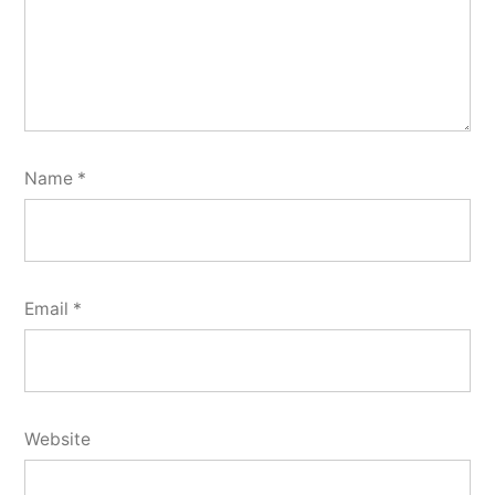
Name
*
Email
*
Website