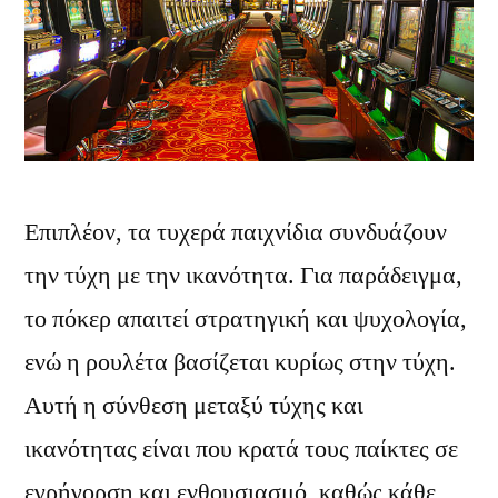
Επιπλέον, τα τυχερά παιχνίδια συνδυάζουν
την τύχη με την ικανότητα. Για παράδειγμα,
το πόκερ απαιτεί στρατηγική και ψυχολογία,
ενώ η ρουλέτα βασίζεται κυρίως στην τύχη.
Αυτή η σύνθεση μεταξύ τύχης και
ικανότητας είναι που κρατά τους παίκτες σε
εγρήγορση και ενθουσιασμό, καθώς κάθε