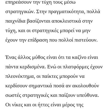
επηρεάσουν την τύχη τους μέσω
στρατηγικών. Στην πραγματικότητα, πολλά
παιχνίδια βασίζονται αποκλειστικά στην
τύχη, και οι στρατηγικές μπορεί να μην
έχουν την επίδραση που πολλοί πιστεύουν.
Ένας άλλος μύθος είναι ότι τα καζίνο είναι
πάντα κερδισμένα. Ενώ οι πλατφόρμες έχουν
πλεονέκτημα, οι παίκτες μπορούν να
κερδίσουν σημαντικά ποσά αν ακολουθούν
σωστές στρατηγικές και παίζουν υπεύθυνα.
Οι νίκες και οι ήττες είναι μέρος της