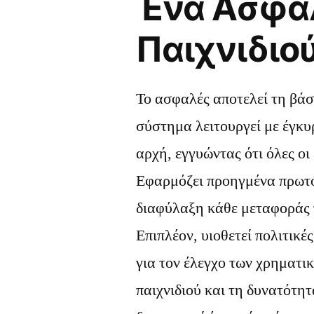
Ένα Ασφα
Παιχνιδιο
Το ασφαλές αποτελεί τη βάσ
σύστημα λειτουργεί με έγκ
αρχή, εγγυώντας ότι όλες οι 
Εφαρμόζει προηγμένα πρωτ
διαφύλαξη κάθε μεταφοράς 
Επιπλέον, υιοθετεί πολιτικ
για τον έλεγχο των χρηματι
παιχνιδιού και τη δυνατότη