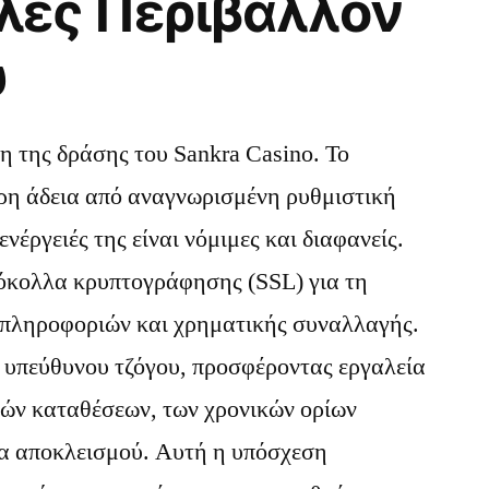
λές Περιβάλλον
ύ
η της δράσης του Sankra Casino. Το
υρη άδεια από αναγνωρισμένη ρυθμιστική
ενέργειές της είναι νόμιμες και διαφανείς.
όκολλα κρυπτογράφησης (SSL) για τη
πληροφοριών και χρηματικής συναλλαγής.
ές υπεύθυνου τζόγου, προσφέροντας εργαλεία
κών καταθέσεων, των χρονικών ορίων
τα αποκλεισμού. Αυτή η υπόσχεση