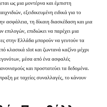
εται ως μια μοντέρνα και έμπιστη
ιχνιδιών, εξειδικευμένη ειδικά για το
ην ασφάλεια, τη δίκαιη διασκέδαση και μια
ν επιλογών, επιδιώκει να παρέχει μια
τες στην Ελλάδα μπορούν να γευτούν τα
πό κλασικά slot και ζωντανά καζίνο μέχρι
εγονότων, μέσα από ένα ασφαλές
κανονισμούς και προστατεύει τα δεδομένα.
πραξη με ταχείες συναλλαγές, το κάνουν