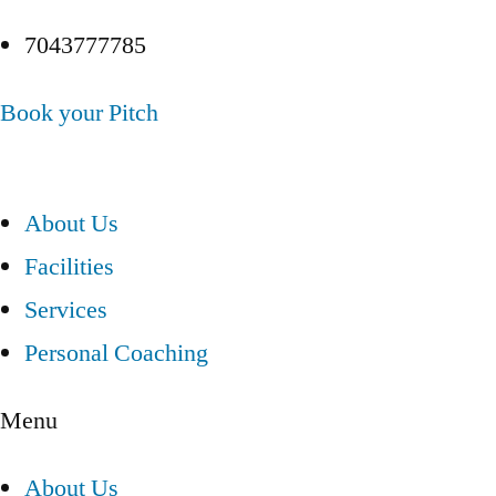
7043777785
Book your Pitch
About Us
Facilities
Services
Personal Coaching
Menu
About Us