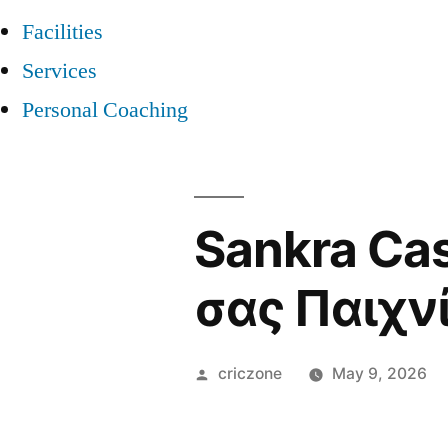
Facilities
Services
Personal Coaching
Sankra Ca
σας Παιχνί
Posted
criczone
May 9, 2026
by