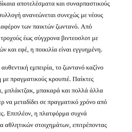
δίκαια αποτελέσματα και συναρπαστικούς
συλλογή ανανεώνεται συνεχώς με νέους
διαφέρον των παικτών ζωντανό. Από
 τροχούς έως σύγχρονα βιντεοσλοτ με
 και εφέ, η ποικιλία είναι εγγυημένη.
 αυθεντική εμπειρία, το ζωντανό καζίνο
 με πραγματικούς κρουπιέ. Παίκτες
α, μπλάκτζακ, μπακαρά και πολλά άλλα
λερ να μεταδίδει σε πραγματικό χρόνο από
ας. Επιπλέον, η πλατφόρμα συχνά
τα αθλητικών στοιχημάτων, επιτρέποντας