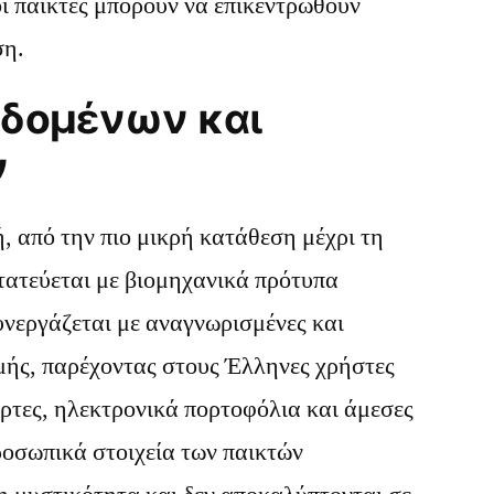
οι παίκτες μπορούν να επικεντρωθούν
ση.
εδομένων και
ν
 από την πιο μικρή κατάθεση μέχρι τη
ατεύεται με βιομηχανικά πρότυπα
νεργάζεται με αναγνωρισμένες και
μής, παρέχοντας στους Έλληνες χρήστες
άρτες, ηλεκτρονικά πορτοφόλια και άμεσες
ροσωπικά στοιχεία των παικτών