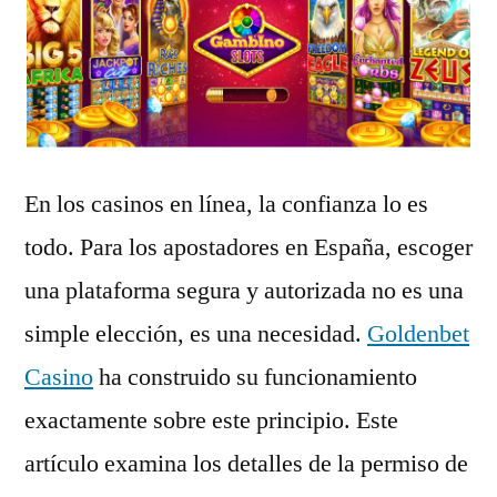
En los casinos en línea, la confianza lo es
todo. Para los apostadores en España, escoger
una plataforma segura y autorizada no es una
simple elección, es una necesidad.
Goldenbet
Casino
ha construido su funcionamiento
exactamente sobre este principio. Este
artículo examina los detalles de la permiso de