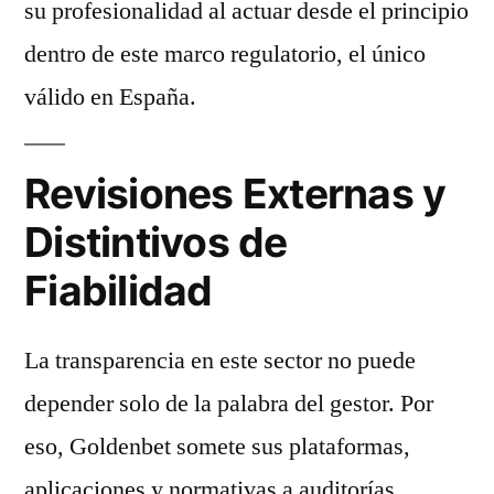
su profesionalidad al actuar desde el principio
dentro de este marco regulatorio, el único
válido en España.
Revisiones Externas y
Distintivos de
Fiabilidad
La transparencia en este sector no puede
depender solo de la palabra del gestor. Por
eso, Goldenbet somete sus plataformas,
aplicaciones y normativas a auditorías