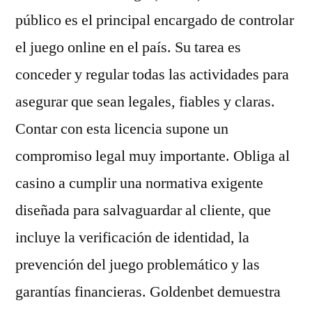
público es el principal encargado de controlar
el juego online en el país. Su tarea es
conceder y regular todas las actividades para
asegurar que sean legales, fiables y claras.
Contar con esta licencia supone un
compromiso legal muy importante. Obliga al
casino a cumplir una normativa exigente
diseñada para salvaguardar al cliente, que
incluye la verificación de identidad, la
prevención del juego problemático y las
garantías financieras. Goldenbet demuestra