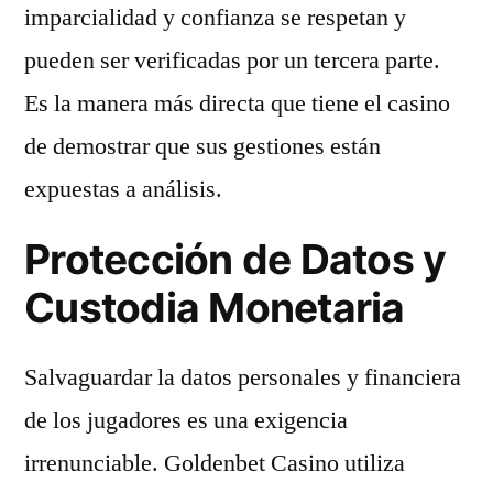
imparcialidad y confianza se respetan y
pueden ser verificadas por un tercera parte.
Es la manera más directa que tiene el casino
de demostrar que sus gestiones están
expuestas a análisis.
Protección de Datos y
Custodia Monetaria
Salvaguardar la datos personales y financiera
de los jugadores es una exigencia
irrenunciable. Goldenbet Casino utiliza