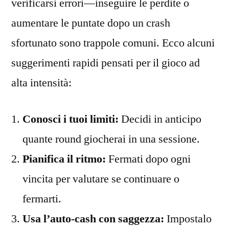
verificarsi errori—inseguire le perdite o
aumentare le puntate dopo un crash
sfortunato sono trappole comuni. Ecco alcuni
suggerimenti rapidi pensati per il gioco ad
alta intensità:
Conosci i tuoi limiti:
Decidi in anticipo
quante round giocherai in una sessione.
Pianifica il ritmo:
Fermati dopo ogni
vincita per valutare se continuare o
fermarti.
Usa l’auto‑cash con saggezza:
Impostalo