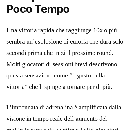
Poco Tempo
Una vittoria rapida che raggiunge 10x o più
sembra un’esplosione di euforia che dura solo
secondi prima che inizi il prossimo round.
Molti giocatori di sessioni brevi descrivono
questa sensazione come “il gusto della
vittoria” che li spinge a tornare per di più.
L’impennata di adrenalina è amplificata dalla
visione in tempo reale dell’aumento del
moltiplicatore e dal sentire gli altri giocatori