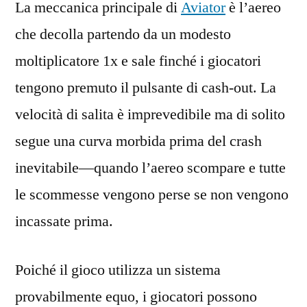
La meccanica principale di
Aviator
è l’aereo
che decolla partendo da un modesto
moltiplicatore 1x e sale finché i giocatori
tengono premuto il pulsante di cash‑out. La
velocità di salita è imprevedibile ma di solito
segue una curva morbida prima del crash
inevitabile—quando l’aereo scompare e tutte
le scommesse vengono perse se non vengono
incassate prima.
Poiché il gioco utilizza un sistema
provabilmente equo, i giocatori possono