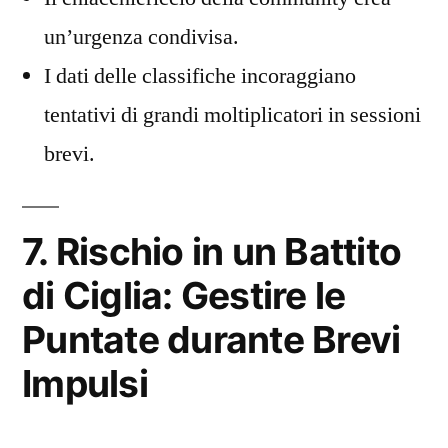
un’urgenza condivisa.
I dati delle classifiche incoraggiano
tentativi di grandi moltiplicatori in sessioni
brevi.
7. Rischio in un Battito
di Ciglia: Gestire le
Puntate durante Brevi
Impulsi