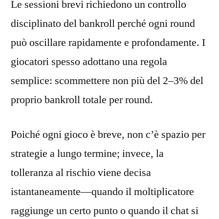
Le sessioni brevi richiedono un controllo
disciplinato del bankroll perché ogni round
può oscillare rapidamente e profondamente. I
giocatori spesso adottano una regola
semplice: scommettere non più del 2–3% del
proprio bankroll totale per round.
Poiché ogni gioco è breve, non c’è spazio per
strategie a lungo termine; invece, la
tolleranza al rischio viene decisa
istantaneamente—quando il moltiplicatore
raggiunge un certo punto o quando il chat si