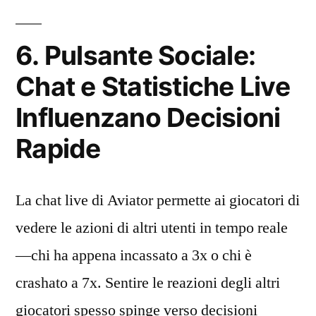
6. Pulsante Sociale:
Chat e Statistiche Live
Influenzano Decisioni
Rapide
La chat live di Aviator permette ai giocatori di
vedere le azioni di altri utenti in tempo reale
—chi ha appena incassato a 3x o chi è
crashato a 7x. Sentire le reazioni degli altri
giocatori spesso spinge verso decisioni