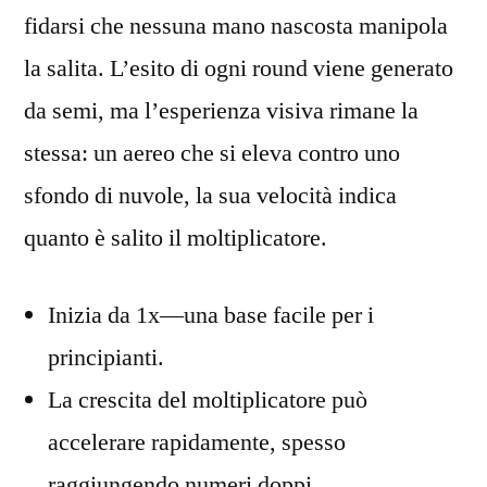
fidarsi che nessuna mano nascosta manipola
la salita. L’esito di ogni round viene generato
da semi, ma l’esperienza visiva rimane la
stessa: un aereo che si eleva contro uno
sfondo di nuvole, la sua velocità indica
quanto è salito il moltiplicatore.
Inizia da 1x—una base facile per i
principianti.
La crescita del moltiplicatore può
accelerare rapidamente, spesso
raggiungendo numeri doppi.