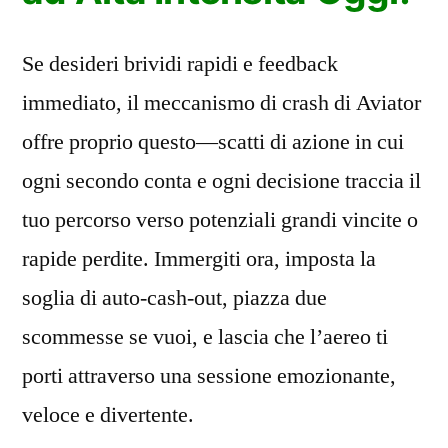
Se desideri brividi rapidi e feedback
immediato, il meccanismo di crash di Aviator
offre proprio questo—scatti di azione in cui
ogni secondo conta e ogni decisione traccia il
tuo percorso verso potenziali grandi vincite o
rapide perdite. Immergiti ora, imposta la
soglia di auto‑cash‑out, piazza due
scommesse se vuoi, e lascia che l’aereo ti
porti attraverso una sessione emozionante,
veloce e divertente.