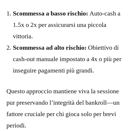
Scommessa a basso rischio:
Auto‑cash a
1.5x o 2x per assicurarsi una piccola
vittoria.
Scommessa ad alto rischio:
Obiettivo di
cash‑out manuale impostato a 4x o più per
inseguire pagamenti più grandi.
Questo approccio mantiene viva la sessione
pur preservando l’integrità del bankroll—un
fattore cruciale per chi gioca solo per brevi
periodi.