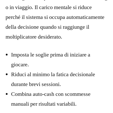
o in viaggio. Il carico mentale si riduce
perché il sistema si occupa automaticamente
della decisione quando si raggiunge il
moltiplicatore desiderato.
Imposta le soglie prima di iniziare a
giocare.
Riduci al minimo la fatica decisionale
durante brevi sessioni.
Combina auto‑cash con scommesse
manuali per risultati variabili.