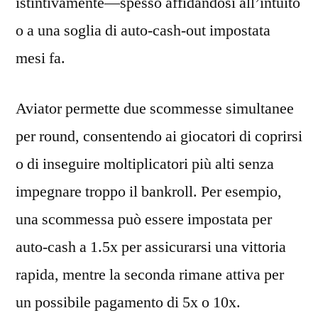
istintivamente—spesso affidandosi all’intuito
o a una soglia di auto‑cash‑out impostata
mesi fa.
Aviator permette due scommesse simultanee
per round, consentendo ai giocatori di coprirsi
o di inseguire moltiplicatori più alti senza
impegnare troppo il bankroll. Per esempio,
una scommessa può essere impostata per
auto‑cash a 1.5x per assicurarsi una vittoria
rapida, mentre la seconda rimane attiva per
un possibile pagamento di 5x o 10x.