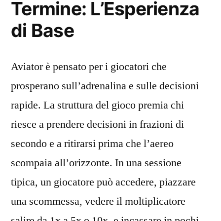
Termine: L’Esperienza
di Base
Aviator è pensato per i giocatori che
prosperano sull’adrenalina e sulle decisioni
rapide. La struttura del gioco premia chi
riesce a prendere decisioni in frazioni di
secondo e a ritirarsi prima che l’aereo
scompaia all’orizzonte. In una sessione
tipica, un giocatore può accedere, piazzare
una scommessa, vedere il moltiplicatore
salire da 1x a 5x o 10x, e incassare in pochi