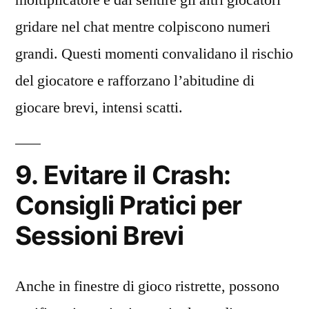
gridare nel chat mentre colpiscono numeri
grandi. Questi momenti convalidano il rischio
del giocatore e rafforzano l’abitudine di
giocare brevi, intensi scatti.
9. Evitare il Crash:
Consigli Pratici per
Sessioni Brevi
Anche in finestre di gioco ristrette, possono