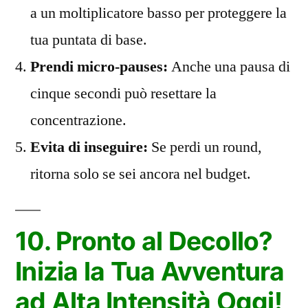
a un moltiplicatore basso per proteggere la
tua puntata di base.
Prendi micro‑pauses:
Anche una pausa di
cinque secondi può resettare la
concentrazione.
Evita di inseguire:
Se perdi un round,
ritorna solo se sei ancora nel budget.
10. Pronto al Decollo?
Inizia la Tua Avventura
ad Alta Intensità Oggi!