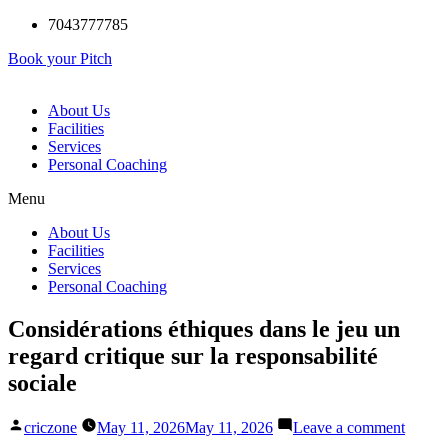
7043777785
Book your Pitch
About Us
Facilities
Services
Personal Coaching
Menu
About Us
Facilities
Services
Personal Coaching
Considérations éthiques dans le jeu un
regard critique sur la responsabilité
sociale
Posted
on
criczone
May 11, 2026
May 11, 2026
Leave a comment
by
Consid