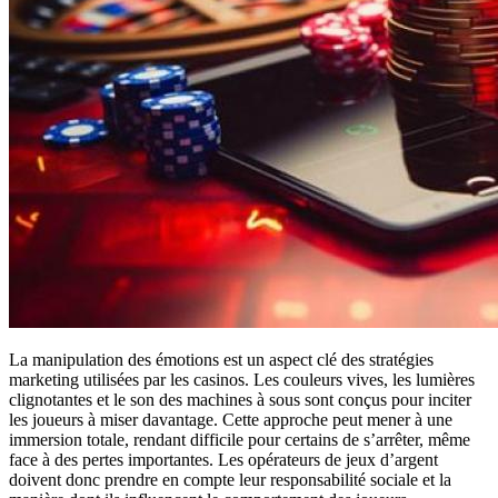
La manipulation des émotions est un aspect clé des stratégies
marketing utilisées par les casinos. Les couleurs vives, les lumières
clignotantes et le son des machines à sous sont conçus pour inciter
les joueurs à miser davantage. Cette approche peut mener à une
immersion totale, rendant difficile pour certains de s’arrêter, même
face à des pertes importantes. Les opérateurs de jeux d’argent
doivent donc prendre en compte leur responsabilité sociale et la