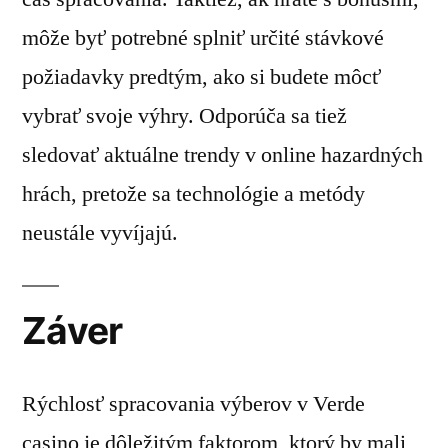
môže byť potrebné splniť určité stávkové
požiadavky predtým, ako si budete môcť
vybrať svoje výhry. Odporúča sa tiež
sledovať aktuálne trendy v online hazardných
hrách, pretože sa technológie a metódy
neustále vyvíjajú.
Záver
Rýchlosť spracovania výberov v Verde
casino je dôležitým faktorom, ktorý by mali