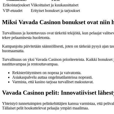
Erikoistarjoukset
Viikoittaiset ja kuukausittaiset
VIP-etuudet
Erityiset bonukset ja tarjoukset
Miksi Vavada Casinon bonukset ovat niin 
Turvallisuus ja luotettavuus ovat tärkeitä tekijöitä, kun pelaajat valit
tekee pelaamisesta huoletonta.
Kampanjoita päivitetään säännöllisesti, joten on tärkeää pysyä ajan tasal
huomaamatta.
Turvallisuus on yksi Vavada Casinon prioriteeteista. Kaikki bonukset ja 
nautittavampaa ja rentouttavampaa.
Rekisteröityminen on nopeaa ja vaivatonta.
Asiakaspalvelu auttaa ongelmatilanteissa nopeasti.
Varmista, että kasino tarjoaa turvalliset maksutavat.
Vavada Casinon pelit: Innovatiiviset lähes
Yhteistyö tunnetuimpien pelinkehittäjien kanssa varmistaa, että peliv
Tällaiset pelit houkuttelevat pelaajia ympäri maailmaa.