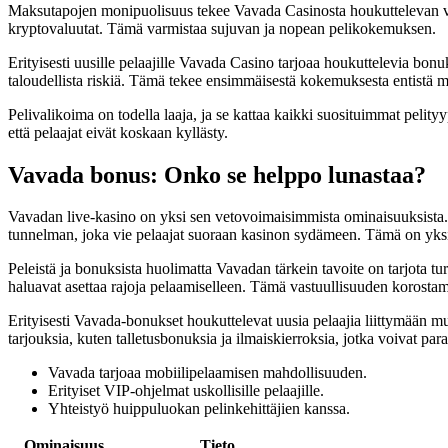
Maksutapojen monipuolisuus tekee Vavada Casinosta houkuttelevan vaih
kryptovaluutat. Tämä varmistaa sujuvan ja nopean pelikokemuksen.
Erityisesti uusille pelaajille Vavada Casino tarjoaa houkuttelevia bonu
taloudellista riskiä. Tämä tekee ensimmäisestä kokemuksesta entistä
Pelivalikoima on todella laaja, ja se kattaa kaikki suosituimmat pelity
että pelaajat eivät koskaan kyllästy.
Vavada bonus: Onko se helppo lunastaa?
Vavadan live-kasino on yksi sen vetovoimaisimmista ominaisuuksista. Pe
tunnelman, joka vie pelaajat suoraan kasinon sydämeen. Tämä on yksi 
Peleistä ja bonuksista huolimatta Vavadan tärkein tavoite on tarjota 
haluavat asettaa rajoja pelaamiselleen. Tämä vastuullisuuden korostam
Erityisesti Vavada-bonukset houkuttelevat uusia pelaajia liittymään mu
tarjouksia, kuten talletusbonuksia ja ilmaiskierroksia, jotka voivat pa
Vavada tarjoaa mobiilipelaamisen mahdollisuuden.
Erityiset VIP-ohjelmat uskollisille pelaajille.
Yhteistyö huippuluokan pelinkehittäjien kanssa.
Ominaisuus
Tieto