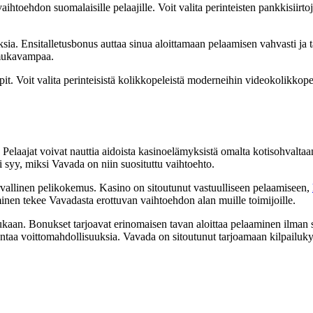
toehdon suomalaisille pelaajille. Voit valita perinteisten pankkisiir
ksia. Ensitalletusbonus auttaa sinua aloittamaan pelaamisen vahvasti ja t
 mukavampaa.
ypit. Voit valita perinteisistä kolikkopeleistä moderneihin videokolikkop
laajat voivat nauttia aidoista kasinoelämyksistä omalta kotisohvaltaan.
syy, miksi Vavada on niin suosituttu vaihtoehto.
turvallinen pelikokemus. Kasino on sitoutunut vastuulliseen pelaamiseen,
inen tekee Vavadasta erottuvan vaihtoehdon alan muille toimijoille.
kaan. Bonukset tarjoavat erinomaisen tavan aloittaa pelaaminen ilman suu
rantaa voittomahdollisuuksia. Vavada on sitoutunut tarjoamaan kilpailukyk