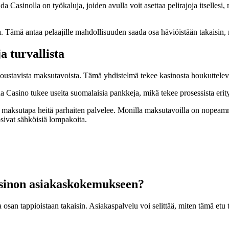
 Casinolla on työkaluja, joiden avulla voit asettaa pelirajoja itsellesi, 
ia. Tämä antaa pelaajille mahdollisuuden saada osa häviöistään takaisin
 turvallista
joustavista maksutavoista. Tämä yhdistelmä tekee kasinosta houkuttelevan
 Casino tukee useita suomalaisia pankkeja, mikä tekee prosessista erit
ä maksutapa heitä parhaiten palvelee. Monilla maksutavoilla on nopeammat
osivat sähköisiä lompakoita.
asinon asiakaskokemukseen?
a osan tappioistaan takaisin. Asiakaspalvelu voi selittää, miten tämä etu