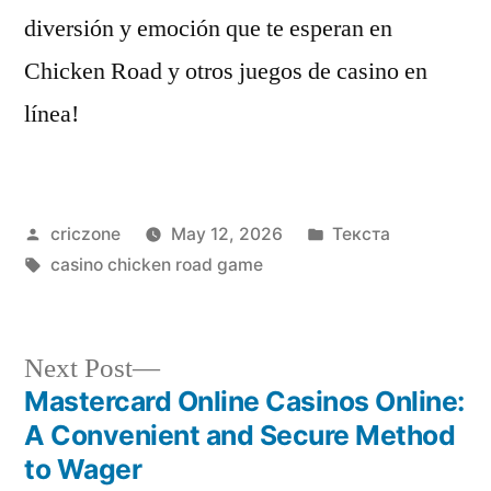
diversión y emoción que te esperan en
Chicken Road y otros juegos de casino en
línea!
criczone
May 12, 2026
Текста
casino chicken road game
Next Post
Mastercard Online Casinos Online:
A Convenient and Secure Method
to Wager