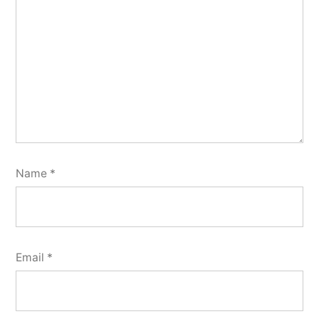
Name
*
Email
*