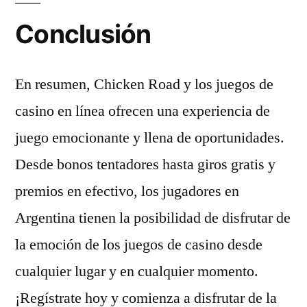
Conclusión
En resumen, Chicken Road y los juegos de
casino en línea ofrecen una experiencia de
juego emocionante y llena de oportunidades.
Desde bonos tentadores hasta giros gratis y
premios en efectivo, los jugadores en
Argentina tienen la posibilidad de disfrutar de
la emoción de los juegos de casino desde
cualquier lugar y en cualquier momento.
¡Regístrate hoy y comienza a disfrutar de la