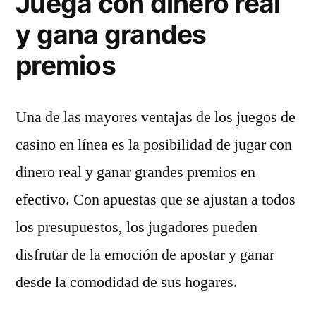
Juega con dinero real
y gana grandes
premios
Una de las mayores ventajas de los juegos de
casino en línea es la posibilidad de jugar con
dinero real y ganar grandes premios en
efectivo. Con apuestas que se ajustan a todos
los presupuestos, los jugadores pueden
disfrutar de la emoción de apostar y ganar
desde la comodidad de sus hogares.