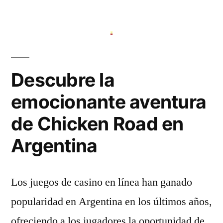
Descubre la
emocionante aventura
de Chicken Road en
Argentina
Los juegos de casino en línea han ganado
popularidad en Argentina en los últimos años,
ofreciendo a los jugadores la oportunidad de