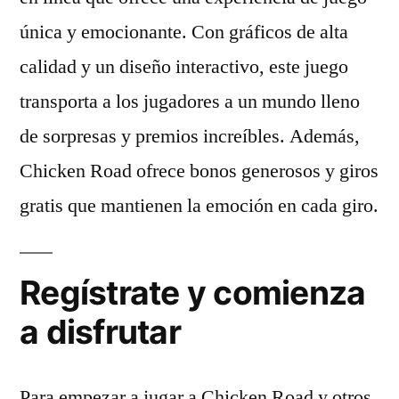
única y emocionante. Con gráficos de alta
calidad y un diseño interactivo, este juego
transporta a los jugadores a un mundo lleno
de sorpresas y premios increíbles. Además,
Chicken Road ofrece bonos generosos y giros
gratis que mantienen la emoción en cada giro.
Regístrate y comienza
a disfrutar
Para empezar a jugar a Chicken Road y otros