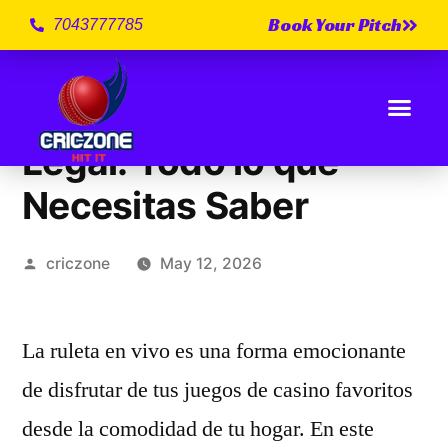
Book Your Pitch
7043777785
Jugar Ruleta en Vivo
Legal: Todo lo que
Necesitas Saber
criczone
May 12, 2026
La ruleta en vivo es una forma emocionante
de disfrutar de tus juegos de casino favoritos
desde la comodidad de tu hogar. En este