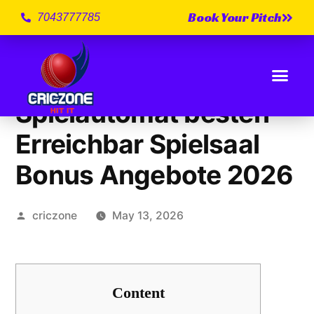
Book Your Pitch
7043777785
Die Tiki Fruits
Spielautomat besten
Erreichbar Spielsaal
Bonus Angebote 2026
criczone
May 13, 2026
Content