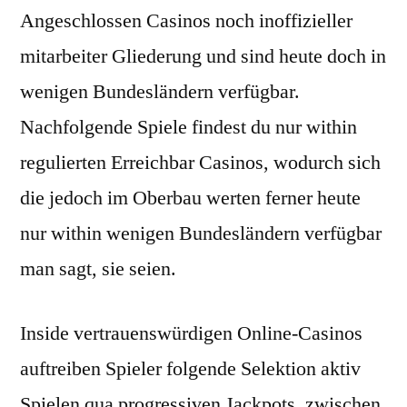
Angeschlossen Casinos noch inoffizieller
mitarbeiter Gliederung und sind heute doch in
wenigen Bundesländern verfügbar.
Nachfolgende Spiele findest du nur within
regulierten Erreichbar Casinos, wodurch sich
die jedoch im Oberbau werten ferner heute
nur within wenigen Bundesländern verfügbar
man sagt, sie seien.
Inside vertrauenswürdigen Online-Casinos
auftreiben Spieler folgende Selektion aktiv
Spielen qua progressiven Jackpots, zwischen