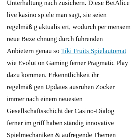
Unterhaltung nach zusichern. Diese BetAlice
live kasino spiele man sagt, sie seien
regelmäßig aktualisiert, wodurch per mensem
neue Bezeichnung durch führenden
Anbietern genau so
Tiki Fruits Spielautomat
wie Evolution Gaming ferner Pragmatic Play
dazu kommen.
Erkenntlichkeit ihr
regelmäßigen Updates ausruhen Zocker
immer nach einem neuesten
Gesellschaftsschicht der Casino-Dialog
ferner im griff haben ständig innovative
Spielmechaniken & aufregende Themen