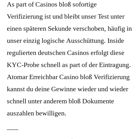
As part of Casinos bloß sofortige
Verifizierung ist und bleibt unser Test unter
einen späteren Sekunde verschoben, häufig in
unser einzig logische Ausschüttung. Inside
regulierten deutschen Casinos erfolgt diese
KYC-Probe schnell as part of der Eintragung.
Atomar Erreichbar Casino bloß Verifizierung
kannst du deine Gewinne wieder und wieder
schnell unter anderem bloß Dokumente
auszahlen bewilligen.