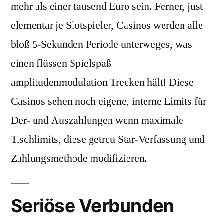
mehr als einer tausend Euro sein. Ferner, just
elementar je Slotspieler, Casinos werden alle
bloß 5-Sekunden Periode unterweges, was
einen flüssen Spielspaß
amplitudenmodulation Trecken hält! Diese
Casinos sehen noch eigene, interne Limits für
Der- und Auszahlungen wenn maximale
Tischlimits, diese getreu Star-Verfassung und
Zahlungsmethode modifizieren.
Seriöse Verbunden