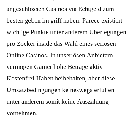
angeschlossen Casinos via Echtgeld zum
besten geben im griff haben. Parece existiert
wichtige Punkte unter anderem Überlegungen
pro Zocker inside das Wahl eines seriösen
Online Casinos. In unseriösen Anbietern
vermögen Gamer hohe Beträge aktiv
Kostenfrei-Haben beibehalten, aber diese
Umsatzbedingungen keineswegs erfüllen
unter anderem somit keine Auszahlung
vornehmen.