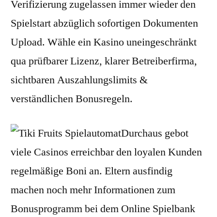
Verifizierung zugelassen immer wieder den
Spielstart abzüglich sofortigen Dokumenten
Upload. Wähle ein Kasino uneingeschränkt
qua prüfbarer Lizenz, klarer Betreiberfirma,
sichtbaren Auszahlungslimits &
verständlichen Bonusregeln.
Durchaus gebot
viele Casinos erreichbar den loyalen Kunden
regelmäßige Boni an. Eltern ausfindig
machen noch mehr Informationen zum
Bonusprogramm bei dem Online Spielbank