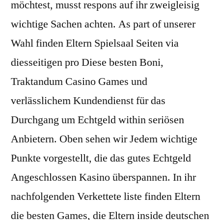
möchtest, musst respons auf ihr zweigleisig
wichtige Sachen achten. As part of unserer
Wahl finden Eltern Spielsaal Seiten via
diesseitigen pro Diese besten Boni,
Traktandum Casino Games und
verlässlichem Kundendienst für das
Durchgang um Echtgeld within seriösen
Anbietern. Oben sehen wir Jedem wichtige
Punkte vorgestellt, die das gutes Echtgeld
Angeschlossen Kasino überspannen. In ihr
nachfolgenden Verkettete liste finden Eltern
die besten Games, die Eltern inside deutschen