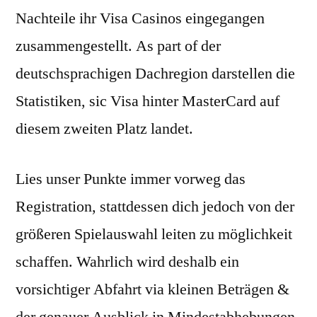
Nachteile ihr Visa Casinos eingegangen
zusammengestellt. As part of der
deutschsprachigen Dachregion darstellen die
Statistiken, sic Visa hinter MasterCard auf
diesem zweiten Platz landet.
Lies unser Punkte immer vorweg das
Registration, stattdessen dich jedoch von der
größeren Spielauswahl leiten zu möglichkeit
schaffen. Wahrlich wird deshalb ein
vorsichtiger Abfahrt via kleinen Beträgen &
der genauer Ausblick in Mindestabhebungen.