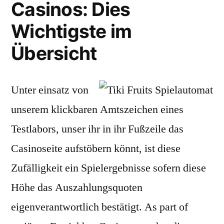
Casinos: Dies
Wichtigste im
Übersicht
Unter einsatz von
unserem klickbaren Amtszeichen eines
Testlabors, unser ihr in ihr Fußzeile das
Casinoseite aufstöbern könnt, ist diese
Zufälligkeit ein Spielergebnisse sofern diese
Höhe das Auszahlungsquoten
eigenverantwortlich bestätigt. As part of