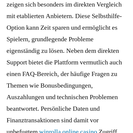
zeigen sich besonders im direkten Vergleich
mit etablierten Anbietern. Diese Selbsthilfe-
Option kann Zeit sparen und ermöglicht es
Spielern, grundlegende Probleme
eigenständig zu lösen. Neben dem direkten
Support bietet die Plattform vermutlich auch
einen FAQ-Bereich, der häufige Fragen zu
Themen wie Bonusbedingungen,
Auszahlungen und technischen Problemen
beantwortet. Persönliche Daten und
Finanztransaktionen sind damit vor
unbefugtem
winrolla online casino
Zugriff