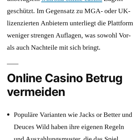
geschützt. Im Gegensatz zu MGA- oder UK-
lizenzierten Anbietern unterliegt die Plattform
weniger strengen Auflagen, was sowohl Vor-
als auch Nachteile mit sich bringt.
Online Casino Betrug
vermeiden
Populäre Varianten wie Jacks or Better und
Deuces Wild haben ihre eigenen Regeln
und Auszahlungsmuster, die das Spiel