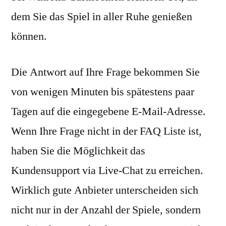
dem Sie das Spiel in aller Ruhe genießen
können.
Die Antwort auf Ihre Frage bekommen Sie
von wenigen Minuten bis spätestens paar
Tagen auf die eingegebene E-Mail-Adresse.
Wenn Ihre Frage nicht in der FAQ Liste ist,
haben Sie die Möglichkeit das
Kundensupport via Live-Chat zu erreichen.
Wirklich gute Anbieter unterscheiden sich
nicht nur in der Anzahl der Spiele, sondern