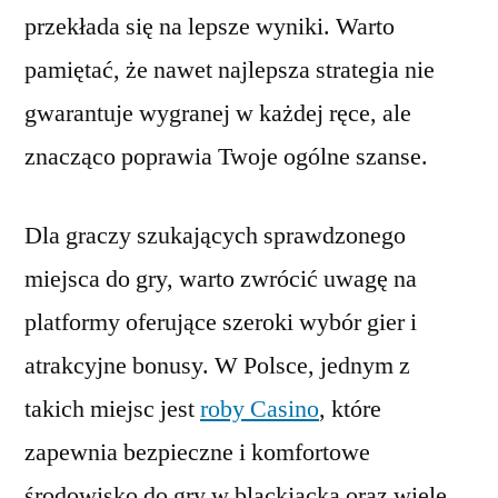
przekłada się na lepsze wyniki. Warto
pamiętać, że nawet najlepsza strategia nie
gwarantuje wygranej w każdej ręce, ale
znacząco poprawia Twoje ogólne szanse.
Dla graczy szukających sprawdzonego
miejsca do gry, warto zwrócić uwagę na
platformy oferujące szeroki wybór gier i
atrakcyjne bonusy. W Polsce, jednym z
takich miejsc jest
roby Casino
, które
zapewnia bezpieczne i komfortowe
środowisko do gry w blackjacka oraz wiele