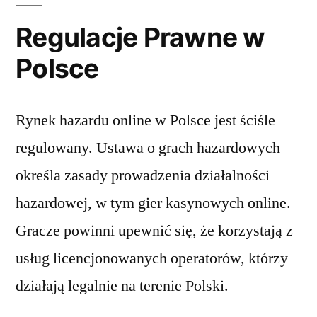
Regulacje Prawne w
Polsce
Rynek hazardu online w Polsce jest ściśle
regulowany. Ustawa o grach hazardowych
określa zasady prowadzenia działalności
hazardowej, w tym gier kasynowych online.
Gracze powinni upewnić się, że korzystają z
usług licencjonowanych operatorów, którzy
działają legalnie na terenie Polski.