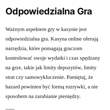
Odpowiedzialna Gra
Ważnym aspektem gry w kasynie jest
odpowiedzialna gra. Kasyna online oferują
narzędzia, które pomagają graczom
kontrolować swoje wydatki i czas spędzany
na grze, takie jak limity depozytów, limity
strat czy samowykluczenie. Pamiętaj, że
hazard powinien być formą rozrywki, a nie
sposobem na zarabianie pieniędzy.