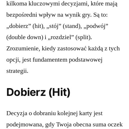
kilkoma kluczowymi decyzjami, które mają
bezpośredni wpływ na wynik gry. Są to:
„dobierz” (hit), „stój” (stand), „podwój”
(double down) i „rozdziel” (split).
Zrozumienie, kiedy zastosować każdą z tych
opcji, jest fundamentem podstawowej
strategii.
Dobierz (Hit)
Decyzja o dobraniu kolejnej karty jest
podejmowana, gdy Twoja obecna suma oczek