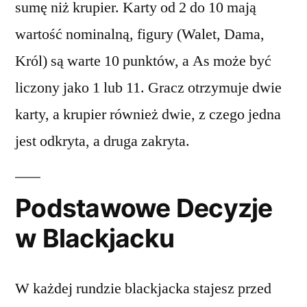
sumę niż krupier. Karty od 2 do 10 mają
wartość nominalną, figury (Walet, Dama,
Król) są warte 10 punktów, a As może być
liczony jako 1 lub 11. Gracz otrzymuje dwie
karty, a krupier również dwie, z czego jedna
jest odkryta, a druga zakryta.
Podstawowe Decyzje
w Blackjacku
W każdej rundzie blackjacka stajesz przed