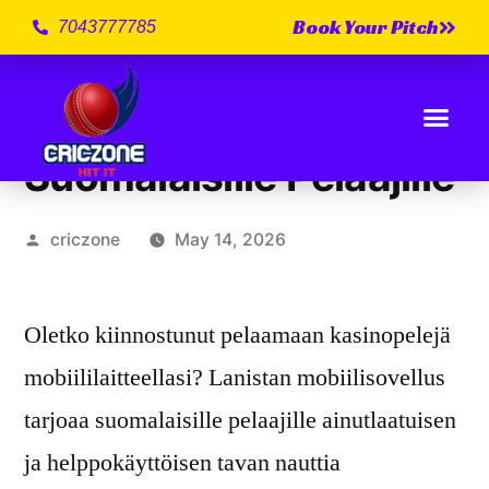
Book Your Pitch
7043777785
Lanista Mobiilisovellus
Suomalaisille Pelaajille
criczone
May 14, 2026
Oletko kiinnostunut pelaamaan kasinopelejä
mobiililaitteellasi? Lanistan mobiilisovellus
tarjoaa suomalaisille pelaajille ainutlaatuisen
ja helppokäyttöisen tavan nauttia