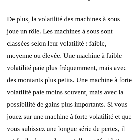
De plus, la volatilité des machines à sous
joue un rôle. Les machines à sous sont
classées selon leur volatilité : faible,
moyenne ou élevée. Une machine à faible
volatilité paie plus fréquemment, mais avec
des montants plus petits. Une machine à forte
volatilité paie moins souvent, mais avec la
possibilité de gains plus importants. Si vous
jouez sur une machine à forte volatilité et que
vous subissez une longue série de pertes, il