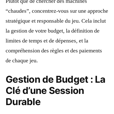
Plutôt que de chercher des machines
“chaudes”, concentrez-vous sur une approche
stratégique et responsable du jeu. Cela inclut
la gestion de votre budget, la définition de
limites de temps et de dépenses, et la
compréhension des règles et des paiements
de chaque jeu.
Gestion de Budget : La
Clé d’une Session
Durable