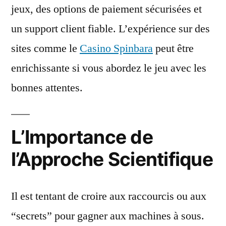
jeux, des options de paiement sécurisées et
un support client fiable. L’expérience sur des
sites comme le
Casino Spinbara
peut être
enrichissante si vous abordez le jeu avec les
bonnes attentes.
L’Importance de
l’Approche Scientifique
Il est tentant de croire aux raccourcis ou aux
“secrets” pour gagner aux machines à sous.