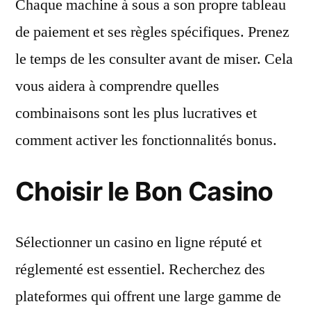
Chaque machine à sous a son propre tableau
de paiement et ses règles spécifiques. Prenez
le temps de les consulter avant de miser. Cela
vous aidera à comprendre quelles
combinaisons sont les plus lucratives et
comment activer les fonctionnalités bonus.
Choisir le Bon Casino
Sélectionner un casino en ligne réputé et
réglementé est essentiel. Recherchez des
plateformes qui offrent une large gamme de