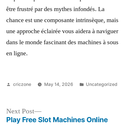
être frustré par des mythes infondés. La
chance est une composante intrinsèque, mais
une approche éclairée vous aidera à naviguer
dans le monde fascinant des machines à sous
en ligne.
criczone
May 14, 2026
Uncategorized
Next Post
Play Free Slot Machines Online