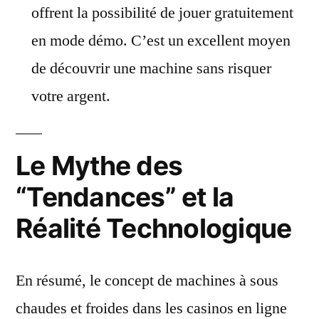
offrent la possibilité de jouer gratuitement
en mode démo. C’est un excellent moyen
de découvrir une machine sans risquer
votre argent.
Le Mythe des
“Tendances” et la
Réalité Technologique
En résumé, le concept de machines à sous
chaudes et froides dans les casinos en ligne