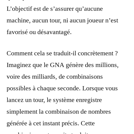
L’objectif est de s’assurer qu’aucune
machine, aucun tour, ni aucun joueur n’est
favorisé ou désavantagé.
Comment cela se traduit-il concrètement ?
Imaginez que le GNA génère des millions,
voire des milliards, de combinaisons
possibles à chaque seconde. Lorsque vous
lancez un tour, le système enregistre
simplement la combinaison de nombres
générée à cet instant précis. Cette