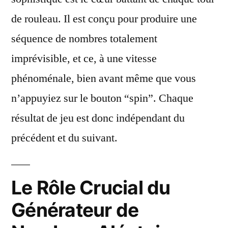
de rouleau. Il est conçu pour produire une
séquence de nombres totalement
imprévisible, et ce, à une vitesse
phénoménale, bien avant même que vous
n’appuyiez sur le bouton “spin”. Chaque
résultat de jeu est donc indépendant du
précédent et du suivant.
Le Rôle Crucial du
Générateur de