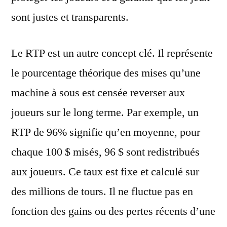
sont justes et transparents.
Le RTP est un autre concept clé. Il représente
le pourcentage théorique des mises qu’une
machine à sous est censée reverser aux
joueurs sur le long terme. Par exemple, un
RTP de 96% signifie qu’en moyenne, pour
chaque 100 $ misés, 96 $ sont redistribués
aux joueurs. Ce taux est fixe et calculé sur
des millions de tours. Il ne fluctue pas en
fonction des gains ou des pertes récents d’une