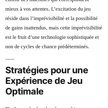
mieux à vos attentes. L’excitation du jeu
réside dans l’imprévisibilité et la possibilité
de gains inattendus, mais cette imprévisibilité
est le fruit d’une technologie sophistiquée et
non de cycles de chance prédéterminés.
Stratégies pour une
Expérience de Jeu
Optimale