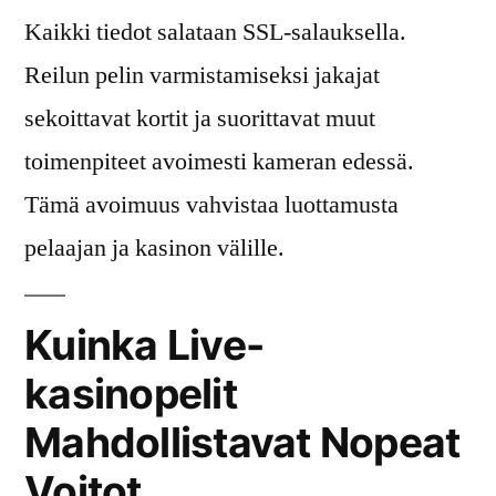
Kaikki tiedot salataan SSL-salauksella.
Reilun pelin varmistamiseksi jakajat
sekoittavat kortit ja suorittavat muut
toimenpiteet avoimesti kameran edessä.
Tämä avoimuus vahvistaa luottamusta
pelaajan ja kasinon välille.
Kuinka Live-
kasinopelit
Mahdollistavat Nopeat
Voitot