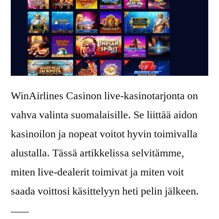
WinAirlines Casinon live-kasinotarjonta on
vahva valinta suomalaisille. Se liittää aidon
kasinoilon ja nopeat voitot hyvin toimivalla
alustalla. Tässä artikkelissa selvitämme,
miten live-dealerit toimivat ja miten voit
saada voittosi käsittelyyn heti pelin jälkeen.