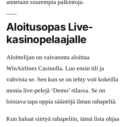
annetaan suurempia palkintoja.
Aloitusopas Live-
kasinopelaajalle
Aloittelijan on vaivatonta aloittaa
WinAirlines Casinolla. Luo ensin tili ja
vahvista se. Sen kun se on tehty voit kokeilla
monia live-pelejä ‘Demo’-tilassa. Se on
loistava tapa oppia sääntöjä ilman rahapeliä.
Kun haluat siirtyä rahapeliin, tämä lista ohjaa