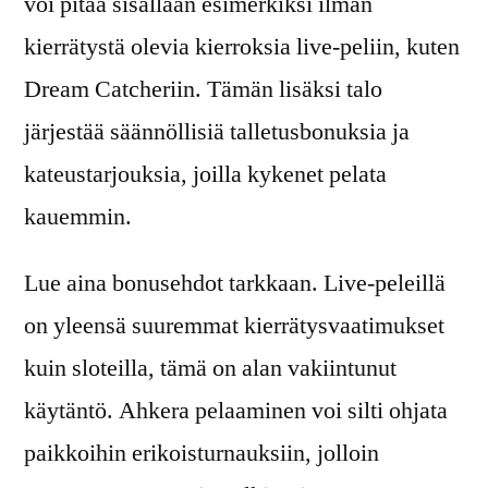
voi pitää sisällään esimerkiksi ilman
kierrätystä olevia kierroksia live-peliin, kuten
Dream Catcheriin. Tämän lisäksi talo
järjestää säännöllisiä talletusbonuksia ja
kateustarjouksia, joilla kykenet pelata
kauemmin.
Lue aina bonusehdot tarkkaan. Live-peleillä
on yleensä suuremmat kierrätysvaatimukset
kuin sloteilla, tämä on alan vakiintunut
käytäntö. Ahkera pelaaminen voi silti ohjata
paikkoihin erikoisturnauksiin, jolloin