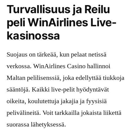
Turvallisuus ja Reilu
peli WinAirlines Live-
kasinossa
Suojaus on tärkeää, kun pelaat netissä
verkossa. WinAirlines Casino hallinnoi
Maltan pelilisenssiä, joka edellyttää tiukkoja
sääntöjä. Kaikki live-pelit hyödyntävät
oikeita, koulutettuja jakajia ja fyysisiä
pelivälineitä. Voit tarkkailla jokaista liikettä
suorassa lähetyksessä.