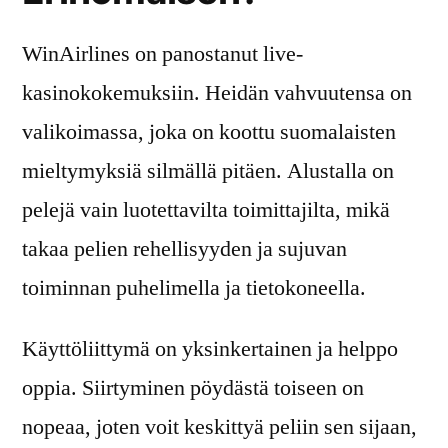
WinAirlines on panostanut live-
kasinokokemuksiin. Heidän vahvuutensa on
valikoimassa, joka on koottu suomalaisten
mieltymyksiä silmällä pitäen. Alustalla on
pelejä vain luotettavilta toimittajilta, mikä
takaa pelien rehellisyyden ja sujuvan
toiminnan puhelimella ja tietokoneella.
Käyttöliittymä on yksinkertainen ja helppo
oppia. Siirtyminen pöydästä toiseen on
nopeaa, joten voit keskittyä peliin sen sijaan,