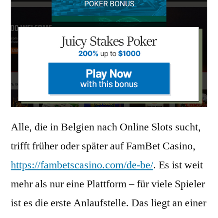
Alle, die in Belgien nach Online Slots sucht,
trifft früher oder später auf FamBet Casino,
https://fambetscasino.com/de-be/
. Es ist weit
mehr als nur eine Plattform – für viele Spieler
ist es die erste Anlaufstelle. Das liegt an einer