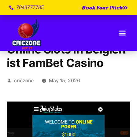
Book Your Pitch
7043777785
Nummer Eins für
Online Slots in Belgien
ist FamBet Casino
criczone
May 15, 2026