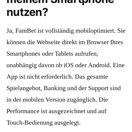
nutzen?
Ja, FamBet ist vollständig mobiloptimiert. Sie
können die Webseite direkt im Browser Ihres
Smartphones oder Tablets aufrufen,
unabhängig davon ob iOS oder Android. Eine
App ist nicht erforderlich. Das gesamte
Spielangebot, Banking und der Support sind
in der mobilen Version zugänglich. Die
Performance ist ausgezeichnet und auf
Touch-Bedienung ausgelegt.