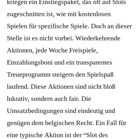
kriegen ein Einstiegspaket, das oft auf Slots
zugeschnitten ist, wie mit kostenlosen
Spielen für spezifische Spiele. Doch an dieser
Stelle ist es nicht vorbei. Wiederkehrende
Aktionen, jede Woche Freispiele,
Einzahlungsboni und ein transparentes
Treueprogramm steigern den Spielspaß
laufend. Diese Aktionen sind nicht bloß
lukrativ, sondern auch fair. Die
Umsatzbedingungen sind eindeutig und
genügen dem belgischen Recht. Ein Fall für
eine typische Aktion ist der “Slot des