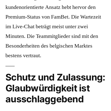
kundenorientierte Ansatz hebt hervor den
Premium-Status von FamBet. Die Wartezeit
im Live-Chat beträgt meist unter zwei
Minuten. Die Teammitglieder sind mit den
Besonderheiten des belgischen Marktes
bestens vertraut.
Schutz und Zulassung:
Glaubwürdigkeit ist
ausschlaggebend