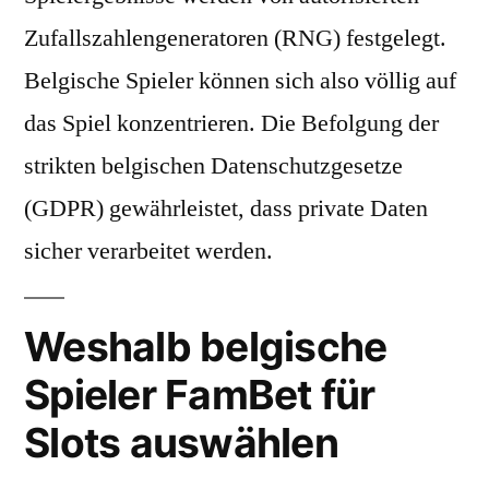
Zufallszahlengeneratoren (RNG) festgelegt.
Belgische Spieler können sich also völlig auf
das Spiel konzentrieren. Die Befolgung der
strikten belgischen Datenschutzgesetze
(GDPR) gewährleistet, dass private Daten
sicher verarbeitet werden.
Weshalb belgische
Spieler FamBet für
Slots auswählen