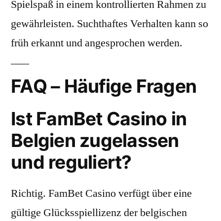
Spielspaß in einem kontrollierten Rahmen zu
gewährleisten. Suchthaftes Verhalten kann so
früh erkannt und angesprochen werden.
FAQ – Häufige Fragen
Ist FamBet Casino in
Belgien zugelassen
und reguliert?
Richtig. FamBet Casino verfügt über eine
gültige Glücksspiellizenz der belgischen