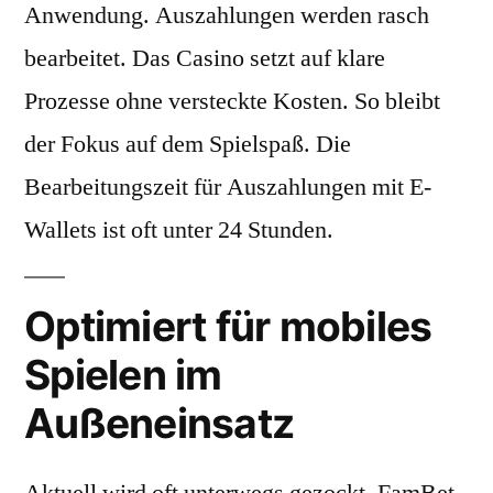
Anwendung. Auszahlungen werden rasch
bearbeitet. Das Casino setzt auf klare
Prozesse ohne versteckte Kosten. So bleibt
der Fokus auf dem Spielspaß. Die
Bearbeitungszeit für Auszahlungen mit E-
Wallets ist oft unter 24 Stunden.
Optimiert für mobiles
Spielen im
Außeneinsatz