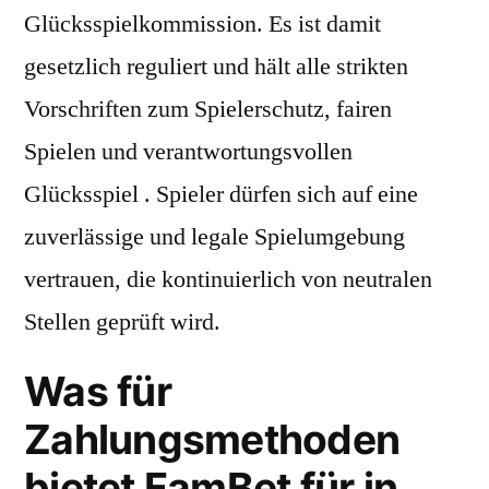
Glücksspielkommission. Es ist damit
gesetzlich reguliert und hält alle strikten
Vorschriften zum Spielerschutz, fairen
Spielen und verantwortungsvollen
Glücksspiel . Spieler dürfen sich auf eine
zuverlässige und legale Spielumgebung
vertrauen, die kontinuierlich von neutralen
Stellen geprüft wird.
Was für
Zahlungsmethoden
bietet FamBet für in