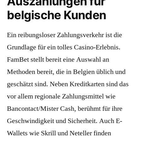
Auszahlungen für
belgische Kunden
Ein reibungsloser Zahlungsverkehr ist die
Grundlage für ein tolles Casino-Erlebnis.
FamBet stellt bereit eine Auswahl an
Methoden bereit, die in Belgien üblich und
geschätzt sind. Neben Kreditkarten sind das
vor allem regionale Zahlungsmittel wie
Bancontact/Mister Cash, berühmt für ihre
Geschwindigkeit und Sicherheit. Auch E-
Wallets wie Skrill und Neteller finden