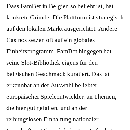
Dass FamBet in Belgien so beliebt ist, hat
konkrete Gründe. Die Plattform ist strategisch
auf den lokalen Markt ausgerichtet. Andere
Casinos setzen oft auf ein globales
Einheitsprogramm. FamBet hingegen hat
seine Slot-Bibliothek eigens für den
belgischen Geschmack kuratiert. Das ist
erkennbar an der Auswahl beliebter
europäischer Spieleentwickler, an Themen,
die hier gut gefallen, und an der
reibungslosen Einhaltung nationaler