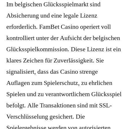
Im belgischen Glücksspielmarkt sind
Absicherung und eine legale Lizenz
erforderlich. FamBet Casino operiert voll
kontrolliert unter der Aufsicht der belgischen
Glücksspielkommission. Diese Lizenz ist ein
klares Zeichen für Zuverlässigkeit. Sie
signalisiert, dass das Casino strenge
Auflagen zum Spielerschutz, zu ehrlichen
Spielen und zu verantwortlichem Glücksspiel
befolgt. Alle Transaktionen sind mit SSL-
Verschlüsselung gesichert. Die
Spielergebnisse werden von autorisierten