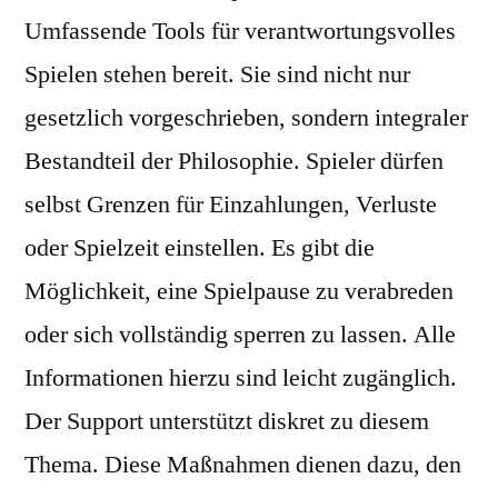
Umfassende Tools für verantwortungsvolles
Spielen stehen bereit. Sie sind nicht nur
gesetzlich vorgeschrieben, sondern integraler
Bestandteil der Philosophie. Spieler dürfen
selbst Grenzen für Einzahlungen, Verluste
oder Spielzeit einstellen. Es gibt die
Möglichkeit, eine Spielpause zu verabreden
oder sich vollständig sperren zu lassen. Alle
Informationen hierzu sind leicht zugänglich.
Der Support unterstützt diskret zu diesem
Thema. Diese Maßnahmen dienen dazu, den