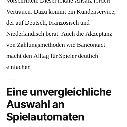
Vorschriften. Dieser lokale Ansatz fördert
Vertrauen. Dazu kommt ein Kundenservice,
der auf Deutsch, Französisch und
Niederländisch berät. Auch die Akzeptanz
von Zahlungsmethoden wie Bancontact
macht den Alltag für Spieler deutlich
einfacher.
Eine unvergleichliche
Auswahl an
Spielautomaten