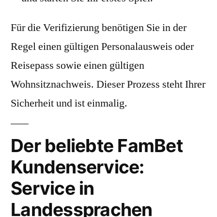
Für die Verifizierung benötigen Sie in der
Regel einen gültigen Personalausweis oder
Reisepass sowie einen gültigen
Wohnsitznachweis. Dieser Prozess steht Ihrer
Sicherheit und ist einmalig.
Der beliebte FamBet
Kundenservice:
Service in
Landessprachen