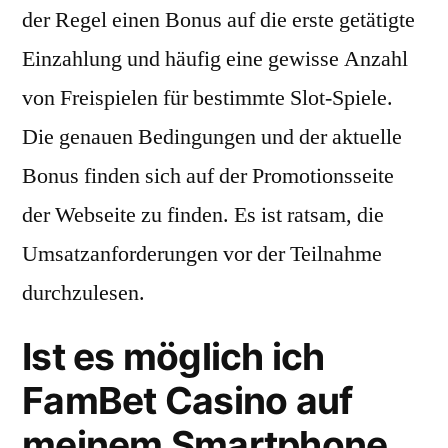
der Regel einen Bonus auf die erste getätigte
Einzahlung und häufig eine gewisse Anzahl
von Freispielen für bestimmte Slot-Spiele.
Die genauen Bedingungen und der aktuelle
Bonus finden sich auf der Promotionsseite
der Webseite zu finden. Es ist ratsam, die
Umsatzanforderungen vor der Teilnahme
durchzulesen.
Ist es möglich ich
FamBet Casino auf
meinem Smartphone