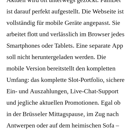
Aktuell wird oft unterwegs gezockt. FamBet
ist darauf perfekt aufgestellt. Die Webseite ist
vollständig für mobile Geräte angepasst. Sie
arbeitet flott und verlässlich im Browser jedes
Smartphones oder Tablets. Eine separate App
soll nicht heruntergeladen werden. Die
mobile Version bereitstellt den kompletten
Umfang: das komplette Slot-Portfolio, sichere
Ein- und Auszahlungen, Live-Chat-Support
und jegliche aktuellen Promotionen. Egal ob
in der Brüsseler Mittagspause, im Zug nach
Antwerpen oder auf dem heimischen Sofa –