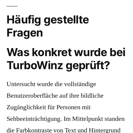
Häufig gestellte
Fragen
Was konkret wurde bei
TurboWinz geprüft?
Untersucht wurde die vollständige
Benutzeroberfläche auf ihre bildliche
Zugänglichkeit für Personen mit
Sehbeeinträchtigung. Im Mittelpunkt standen
die Farbkontraste von Text und Hintergrund