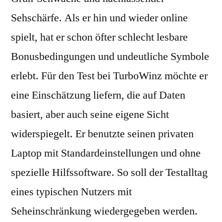
Sehschärfe. Als er hin und wieder online
spielt, hat er schon öfter schlecht lesbare
Bonusbedingungen und undeutliche Symbole
erlebt. Für den Test bei TurboWinz möchte er
eine Einschätzung liefern, die auf Daten
basiert, aber auch seine eigene Sicht
widerspiegelt. Er benutzte seinen privaten
Laptop mit Standardeinstellungen und ohne
spezielle Hilfssoftware. So soll der Testalltag
eines typischen Nutzers mit
Seheinschränkung wiedergegeben werden.