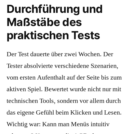
Durchführung und
Maßstäbe des
praktischen Tests
Der Test dauerte über zwei Wochen. Der
Tester absolvierte verschiedene Szenarien,
vom ersten Aufenthalt auf der Seite bis zum
aktiven Spiel. Bewertet wurde nicht nur mit
technischen Tools, sondern vor allem durch
das eigene Gefühl beim Klicken und Lesen.
Wichtig war: Kann man Menüs intuitiv