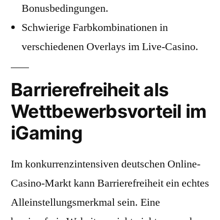
Bonusbedingungen.
Schwierige Farbkombinationen in
verschiedenen Overlays im Live-Casino.
Barrierefreiheit als
Wettbewerbsvorteil im
iGaming
Im konkurrenzintensiven deutschen Online-
Casino-Markt kann Barrierefreiheit ein echtes
Alleinstellungsmerkmal sein. Eine