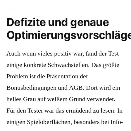
Defizite und genaue
Optimierungsvorschläg
Auch wenn vieles positiv war, fand der Test
einige konkrete Schwachstellen. Das größte
Problem ist die Präsentation der
Bonusbedingungen und AGB. Dort wird ein
helles Grau auf weißem Grund verwendet.
Für den Tester war das ermüdend zu lesen. In
einigen Spieloberflächen, besonders bei Info-