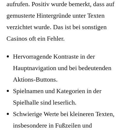
aufrufen. Positiv wurde bemerkt, dass auf
gemusterte Hintergründe unter Texten
verzichtet wurde. Das ist bei sonstigen
Casinos oft ein Fehler.
Hervorragende Kontraste in der
Hauptnavigation und bei bedeutenden
Aktions-Buttons.
Spielnamen und Kategorien in der
Spielhalle sind leserlich.
Schwierige Werte bei kleineren Texten,
insbesondere in Fußzeilen und