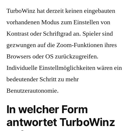
TurboWinz hat derzeit keinen eingebauten
vorhandenen Modus zum Einstellen von
Kontrast oder Schriftgrad an. Spieler sind
gezwungen auf die Zoom-Funktionen ihres
Browsers oder OS zurückzugreifen.
Individuelle Einstellmöglichkeiten wären ein
bedeutender Schritt zu mehr
Benutzerautonomie.
In welcher Form
antwortet TurboWinz