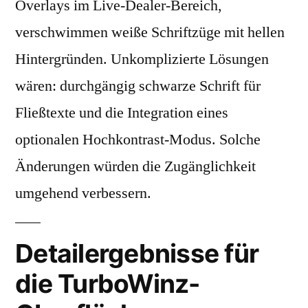
Overlays im Live-Dealer-Bereich,
verschwimmen weiße Schriftzüge mit hellen
Hintergründen. Unkomplizierte Lösungen
wären: durchgängig schwarze Schrift für
Fließtexte und die Integration eines
optionalen Hochkontrast-Modus. Solche
Änderungen würden die Zugänglichkeit
umgehend verbessern.
Detailergebnisse für
die TurboWinz-