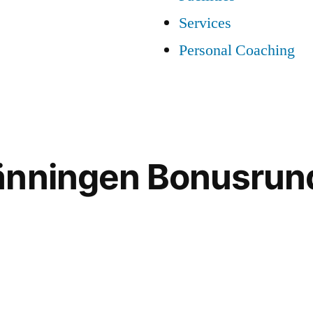
Services
Personal Coaching
änningen Bonusrund