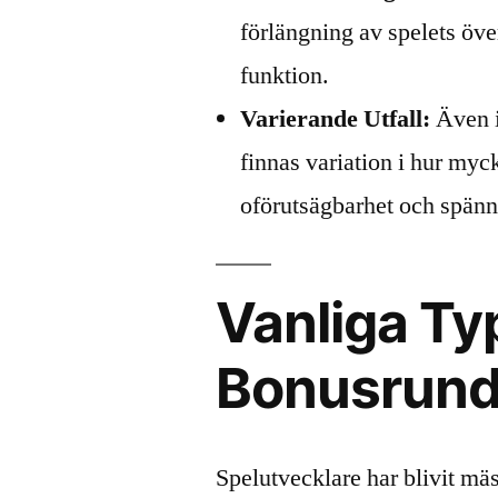
förlängning av spelets öve
funktion.
Varierande Utfall:
Även i
finnas variation i hur myc
oförutsägbarhet och spänn
Vanliga Ty
Bonusrund
Spelutvecklare har blivit mä