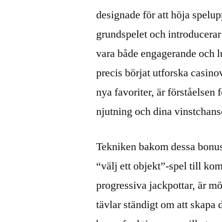
designade för att höja spelu
grundspelet och introducera
vara både engagerande och l
precis börjat utforska casino
nya favoriter, är förståelsen
njutning och dina vinstchans
Tekniken bakom dessa bonusr
“välj ett objekt”-spel till k
progressiva jackpottar, är m
tävlar ständigt om att skapa