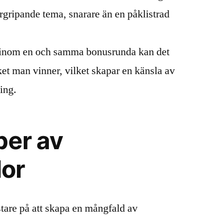
rgripande tema, snarare än en påklistrad
nom en och samma bonusrunda kan det
ket man vinner, vilket skapar en känsla av
ing.
per av
or
stare på att skapa en mångfald av