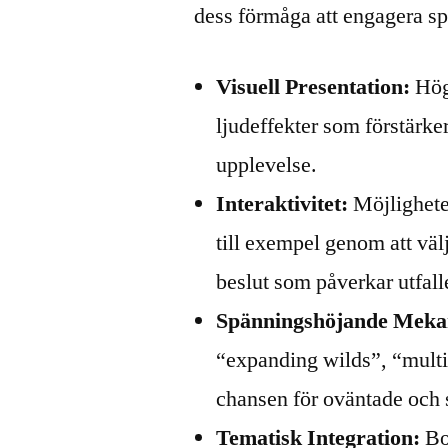
dess förmåga att engagera spe
Visuell Presentation:
Högk
ljudeffekter som förstärk
upplevelse.
Interaktivitet:
Möjligheten
till exempel genom att välj
beslut som påverkar utfall
Spänningshöjande Meka
“expanding wilds”, “multip
chansen för oväntade och s
Tematisk Integration:
Bo