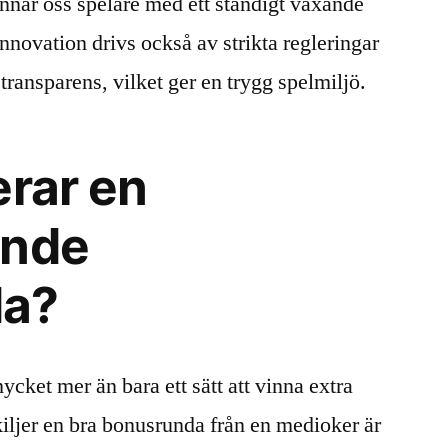
nnar oss spelare med ett ständigt växande
nnovation drivs också av strikta regleringar
 transparens, vilket ger en trygg spelmiljö.
erar en
ande
da?
cket mer än bara ett sätt att vinna extra
iljer en bra bonusrunda från en medioker är