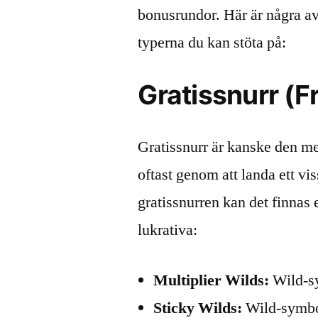
bonusrundor. Här är några a
typerna du kan stöta på:
Gratissnurr (F
Gratissnurr är kanske den me
oftast genom att landa ett vi
gratissnurren kan det finnas
lukrativa:
Multiplier Wilds:
Wild-sy
Sticky Wilds:
Wild-symbol