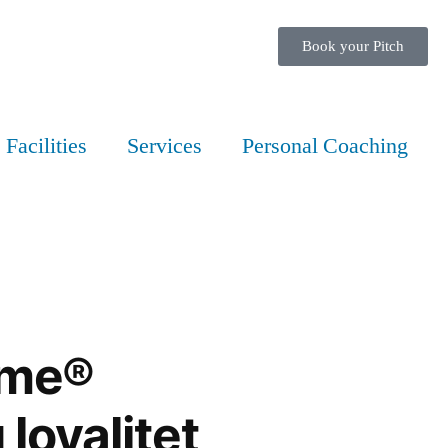
Book your Pitch
Facilities
Services
Personal Coaching
ime®
loyalitet