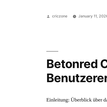
criczone
January 11, 202
Betonred C
Benutzere
Einleitung: Überblick über 