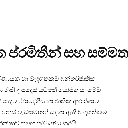
 ප්රමිතීන් සහ සම්මත
නිර්ණායක හා වැදගත්කම අන්තර්ජාතික
 හා නීති උපදෙස් යටතේ යෝජිත ය. මෙම
ාඨ යුතුව ප්රාදේශීය හා ජාතික ආරක්ෂාව
මේ පනස් වැඩසටහන් සඳහා ඇති වැදගත්කම
රක්ෂාව සමඟ සම්බන්ධ කරයි.