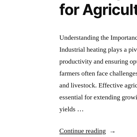
for Agricul
Understanding the Importance
Industrial heating plays a pi
productivity and ensuring op
farmers often face challenges
and livestock. Effective agr
essential for extending grow
yields …
Continue reading