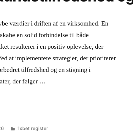
be værdier i driften af en virksomhed. En
 skabe en solid forbindelse til både
et resulterer i en positiv oplevelse, der
ed at implementere strategier, der prioriterer
bedret tilfredshed og en stigning i
ater, der følger …
26
1xbet register