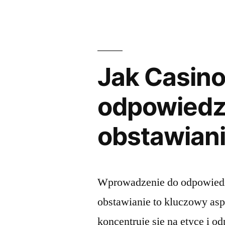
Jak Casin
odpowiedzi
obstawian
Wprowadzenie do odpowiedz
obstawianie to kluczowy asp
koncentruje się na etyce i 