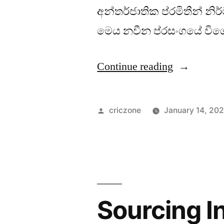
අන්තර්ජාතික ප්රමිතීන් නිර
මෙය නවීන ප්රසංගයේ විශ
Continue reading
criczone
January 14, 20
Sourcing I