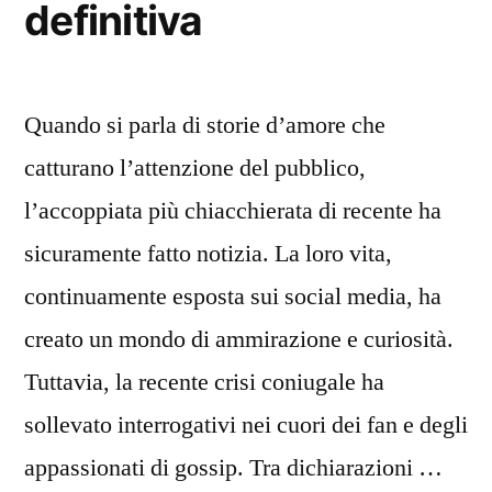
definitiva
Quando si parla di storie d’amore che
catturano l’attenzione del pubblico,
l’accoppiata più chiacchierata di recente ha
sicuramente fatto notizia. La loro vita,
continuamente esposta sui social media, ha
creato un mondo di ammirazione e curiosità.
Tuttavia, la recente crisi coniugale ha
sollevato interrogativi nei cuori dei fan e degli
appassionati di gossip. Tra dichiarazioni …