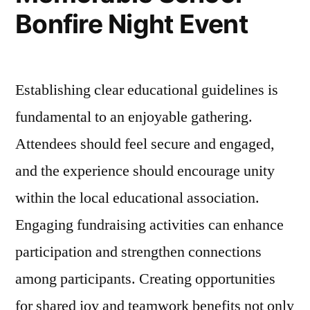
Bonfire Night Event
Establishing clear educational guidelines is
fundamental to an enjoyable gathering.
Attendees should feel secure and engaged,
and the experience should encourage unity
within the local educational association.
Engaging fundraising activities can enhance
participation and strengthen connections
among participants. Creating opportunities
for shared joy and teamwork benefits not only