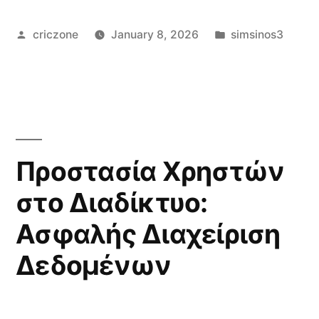
criczone
January 8, 2026
simsinos3
Προστασία Χρηστών
στο Διαδίκτυο:
Ασφαλής Διαχείριση
Δεδομένων