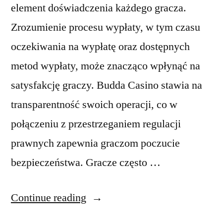
element doświadczenia każdego gracza.
Zrozumienie procesu wypłaty, w tym czasu
oczekiwania na wypłatę oraz dostępnych
metod wypłaty, może znacząco wpłynąć na
satysfakcję graczy. Budda Casino stawia na
transparentność swoich operacji, co w
połączeniu z przestrzeganiem regulacji
prawnych zapewnia graczom poczucie
bezpieczeństwa. Gracze często …
Continue reading