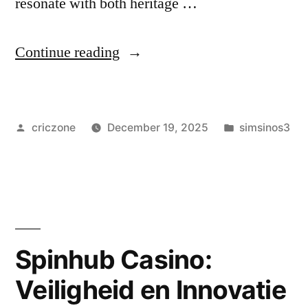
resonate with both heritage …
Continue reading
criczone
December 19, 2025
simsinos3
Spinhub Casino:
Veiligheid en Innovatie